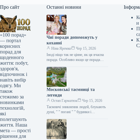
Про сайт
Останні новини
Інформ
К
и
П
с
«100 порад»
Чиї поради допоможуть у
К
— портал
коханні
С
корисних
Ніна Яремко
Чер 15, 2026
порад для
Іноді ніщо так не цінне, як ця вчасна
щоденного
порада. Особливо якщо це порада
життя: побут,
фахівця — дієтолога, лікаря,
здоров'я,
косметолога, тренера, стиліста…
відпочинок і
навіть вибір
одягу. Ми
Московські таємниці та
також
легенди
стежимо за
Остап Гарматюк
Чер 15, 2026
новинками
Таємничі зникнення людей, блукають
технологій,
душі, ” ” погані ” ” будинки і
які
прокляття чаклунів — усе є у Москві.
полегшують
Щоб…
життя. Наша
мета — прості
рішення для