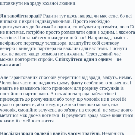
штовхнути на зраду коханої людини.
Як запобігти зраді?
Радити тут щось навряд чи має сенс, бо всі
випадки є вкрай індивідуальними. Просто необхідно
прислухатися до близької людини, спробувати зрозуміти, чого їй
не вистачає, потрібно просто розмовляти один з одним, і якомога
частіше. Постарайтеся знаходити цей час! Наприклад, замість
вечірнього перегляду телевізора, влаштуйте собі святкову
вечерю і виведіть партнера на важливі для вас теми. Тиснути
теж не варто, якщо розмова не виходить. Через деякий час
можна повторити спроби.
Спілкуйтеся один з одним – це
важливо!
Але гарантованих способів уберегтися від зради, мабуть, немає.
Чоловіки часто не надають цьому факту особливого значення, і
навіть не вважають його приводом для розриву стосунків із
постійною партнеркою. А ось жіноча зрада найчастіше і
призводить до розлучення: або тому, що чоловік не в змозі їй
цього пробачити, або тому, що жінка більшою мірою, ніж
чоловік, емоційно залучена до зв'язку на стороні, не може довго
метатися між двома вогнями. В результаті зрада може виявитися
крахом її сімейного життя.
Наслідки зради болючі і навіть часом трагічні.
Невірність –