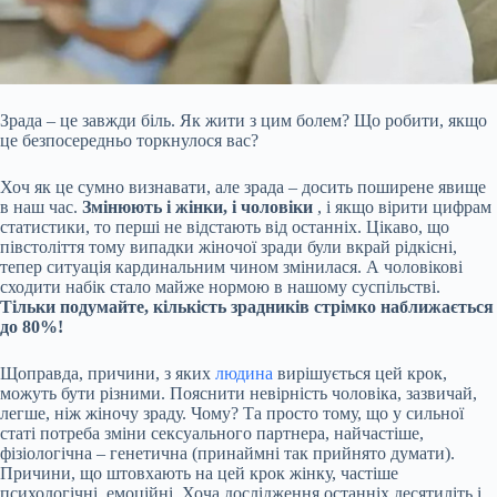
Зрада – це завжди біль. Як жити з цим болем? Що робити, якщо
це безпосередньо торкнулося вас?
Хоч як це сумно визнавати, але зрада – досить поширене явище
в наш час.
Змінюють і жінки, і чоловіки
, і якщо вірити цифрам
статистики, то перші не відстають від останніх. Цікаво, що
півстоліття тому випадки жіночої зради були вкрай рідкісні,
тепер ситуація кардинальним чином змінилася. А чоловікові
сходити набік стало майже нормою в нашому суспільстві.
Тільки подумайте, кількість зрадників стрімко
наближається
до 80%!
Щоправда, причини, з яких
людина
вирішується цей крок,
можуть бути різними. Пояснити невірність чоловіка, зазвичай,
легше, ніж жіночу зраду. Чому? Та просто тому, що у сильної
статі потреба зміни сексуального партнера, найчастіше,
фізіологічна – генетична (принаймні так прийнято думати).
Причини, що штовхають на цей крок жінку, частіше
психологічні, емоційні. Хоча дослідження останніх десятиліть і