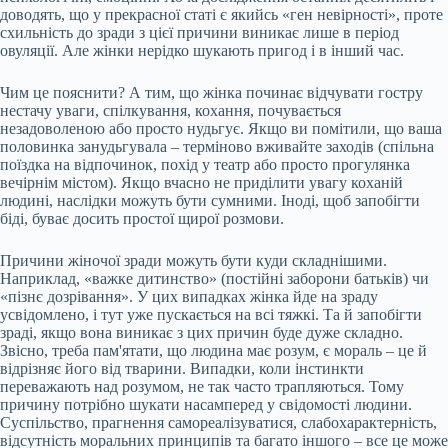
доводять, що у прекрасної статі є якийсь «ген невірності», проте
схильність до зради з цієї причини виникає лише в період
овуляції. Але жінки нерідко шукають пригод і в інший час.
Чим це пояснити? А тим, що жінка починає відчувати гостру
нестачу уваги, спілкування, кохання, почувається
незадоволеною або просто нудьгує. Якщо ви помітили, що ваша
половинка занудьгувала – терміново вживайте заходів (спільна
поїздка на відпочинок, похід у театр або просто прогулянка
вечірнім містом). Якщо вчасно не приділити увагу коханій
людині, наслідки можуть бути сумними. Іноді, щоб запобігти
біді, буває досить простої щирої розмови.
Причини жіночої зради можуть бути куди складнішими.
Наприклад, «важке дитинство» (постійні заборони батьків) чи
«пізнє дозрівання». У цих випадках жінка йде на зраду
усвідомлено, і тут уже пускається на всі тяжкі. Та й запобігти
зраді, якщо вона виникає з цих причин буде дуже складно.
Звісно, треба пам'ятати, що людина має розум, є мораль – це й
відрізняє його від тварини. Випадки, коли інстинкти
переважають над розумом, не так часто трапляються. Тому
причину потрібно шукати насамперед у свідомості людини.
Суспільство, прагнення самореалізуватися, слабохарактерність,
відсутність моральних принципів та багато іншого – все це може