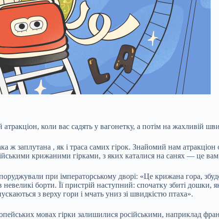
атракціон, коли вас садять у вагонетку, а потім на жахливій шви
така ж
заплутана
, як і траса самих гірок. Знайомий нам атракціо
ійськими крижаними гірками, з яких каталися на санях — це вам н
споруджували при імператорському дворі: «Це крижана гора, збуд
ів невеликі борти. Її пристрій наступний: спочатку збиті дошки,
ускаються з верху гори і мчать униз зі швидкістю птаха».
вропейських мовах гірки залишилися російськими, наприклад франц