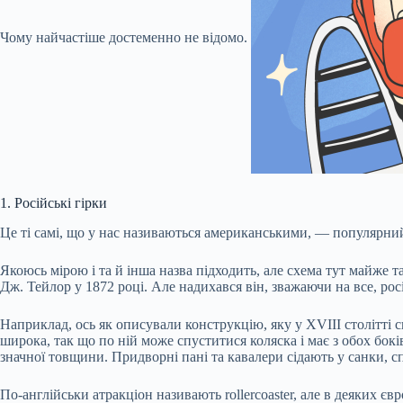
Чому найчастіше достеменно не відомо.
1. Російські гірки
Це ті самі, що у нас називаються американськими, — популярний 
Якоюсь мірою і та й інша назва підходить, але схема тут майже 
Дж. Тейлор у 1872 році. Але надихався він, зважаючи на все, рос
Наприклад, ось як
описували
конструкцію, яку у XVIII столітті 
широка, так що по ній може спуститися коляска і має з обох бок
значної товщини. Придворні пані та кавалери сідають у санки, сп
По-англійськи атракціон називають rollercoaster, але в деяких є