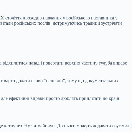
ХІХ століття проходив навчання у російського наставника у
вітали російських послів, дотримуючись традиції зустрічати
ка відхилитися назад і повертати верхню частину тулуба вправо
 тут варто додати слово “напевно”, тому що документальних
, але ефективні вправи просто люблять приплітати до країн
е кетчунез. Ну чи майочуп. До нього можуть додавати соус чилі,