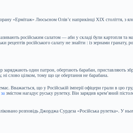
орану «Ермітаж» Люсьєном Олів’є наприкінці XIX століття, з я
азивають російським салатом — аби у складі були картопля та ма
льки рецептів російського салату
не знайти
: із зернами гранату, 
ьвер заряджають один патрон, обертають барабан, приставляють з
у, ні слово цілком, тому що це обертання не барабана.
немає. Вважається, що у Російській імперії офіцери грали в цю г
 за
змістом нагадує руську рулетку. Він зарядив крем’яний пістоле
бліковано
розповідь
Джорджа Сурдеза «Російська рулетка». У ньому