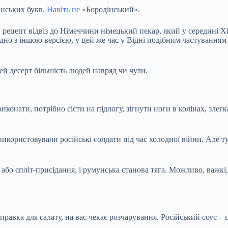
тинських букв.
Навіть не
«Бородінський».
х, рецепт відвіз до Німеччини німецький пекар, який у середині 
дно з іншою версією, у цей же час у Відні подібним частуванням 
 цей десерт більшість людей навряд чи чули.
конати, потрібно сісти на підлогу, зігнути ноги в колінах, злег
 використовували російські солдати під час холодної війни. Але
 або спліт-присідання, і румунська станова тяга. Можливо, важкі
равка для салату, на вас чекає розчарування.
Російський соус
– ц