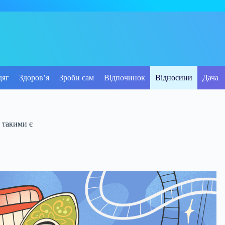
дяг
Здоров’я
Зроби сам
Відпочинок
Відносини
Дача
и такими є