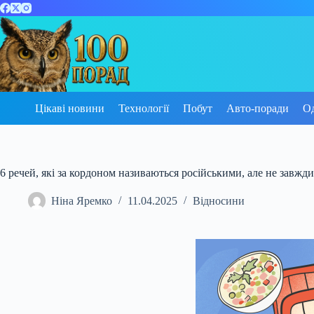
Перейти
до
вмісту
Цікаві новини
Технології
Побут
Авто-поради
О
6 речей, які за кордоном називаються російськими, але не завжд
Ніна Яремко
11.04.2025
Відносини