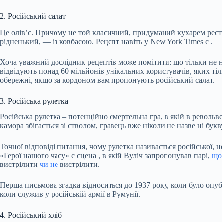
2. Російський салат
Це олів’є. Причому не той класичний, придуманий кухарем рест
рідненький, — із ковбасою. Рецепт навіть у New York Times
є
.
Хоча уважний дослідник рецептів може помітити: що тільки не н
відвідують понад 60 мільйонів унікальних користувачів, яких ті
обережні, якщо за кордоном вам пропонують російський салат.
3. Російська рулетка
Російська рулетка – потенційно смертельна гра, в якій в револ
камора збігається зі стволом, гравець вже ніколи не назве ні букв
Точної відповіді питання, чому рулетка називається російської, 
«Герої нашого часу» є
сцена
, в якій Вуліч запропонував парі,
що
вистрілити
чи не
вистрілити.
Перша письмова згадка відноситься до 1937 року, коли було опу
коли служив у російській армії в Румунії.
4. Російський хліб