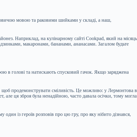
ловичою мовою та раковими шийками у складі, а наш,
йонез. Наприклад, на кулінарному сайті Cookpad, який на місяць
родзинками, макаронами, бананами, ананасами. Загалом будьте
брою в голові та натискають спусковий гачок. Якщо заряджена
ру, щоб продемонструвати сміливість. Це можливо: у Лермонтова в
т, але ця зброя була ненадійною, часто давала осічки, тому могла
 один із героїв розповів про цю гру, про яку нібито дізнався,