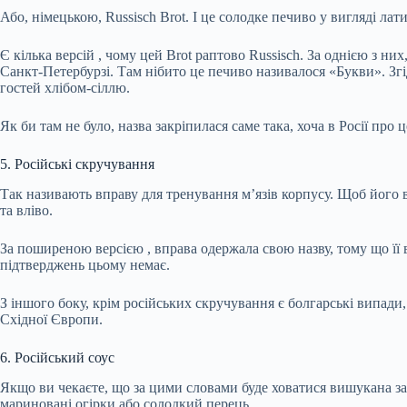
Або, німецькою, Russisch Brot. І це солодке печиво у вигляді ла
Є кілька
версій
, чому цей Brot раптово Russisch. За однією з ни
Санкт-Петербурзі. Там нібито це печиво називалося «Букви». Згі
гостей хлібом-сіллю.
Як би там не було, назва закріпилася саме така, хоча в Росії про
5. Російські скручування
Так називають вправу для тренування м’язів корпусу. Щоб його ви
та вліво.
За поширеною
версією
, вправа одержала свою назву, тому що її
підтверджень цьому немає.
З іншого боку, крім російських скручування є болгарські випади,
Східної Європи.
6. Російський соус
Якщо ви чекаєте, що за цими словами буде ховатися вишукана зап
мариновані огірки або солодкий перець.