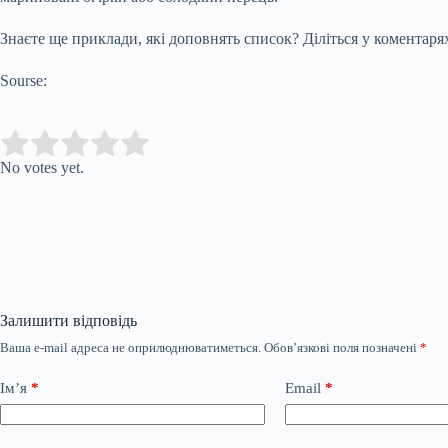
Знаєте ще приклади, які доповнять список? Діліться у коментаря
Sourse:
Submit Rating
Rate this item:
No votes yet.
Залишити відповідь
Ваша e-mail адреса не оприлюднюватиметься.
Обов’язкові поля позначені
*
Ім’я
*
Email
*