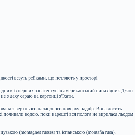
дкості везуть рейками, що петляють у просторі.
н одним із перших
запатентував
американський винахідник Джон
е з даху сараю на картонці з’їхати.
ована з верхнього палацового поверху надвір. Вона досить
 які поливали водою, поки нарешті вся полога не вкрилася льодом
узькою (montagnes russes) та іспанською (montaña rusa).