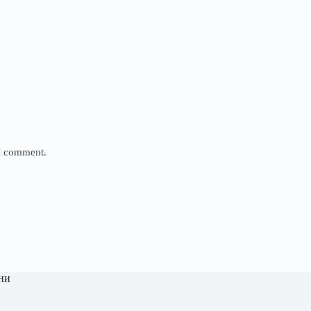
 I comment.
ни