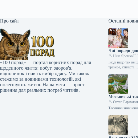
Про сайт
Останні нови
Чиї поради до
Ніна Яремко
«100 порад» — портал корисних порад для
Іноді ніщо так не 
тренера, стиліста
щоденного життя: побут, здоров'я,
відпочинок і навіть вибір одягу. Ми також
стежимо за новинками технологій, які
полегшують життя. Наша мета — прості
рішення для реальних потреб читачів.
Московські та
Остап Гарматю
Таємничі зникненн
Як дівчата XIX