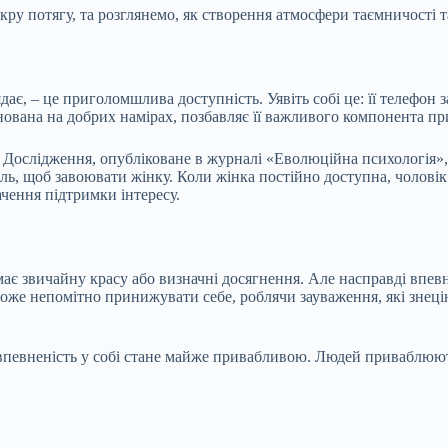
кру потягу, та розглянемо, як створення атмосфери таємничості т
є, – це приголомшлива доступність. Уявіть собі це: її телефон з
аснована на добрих намірах, позбавляє її важливого компонента пр
 Дослідження, опубліковане в журналі «Еволюційна психологія», 
иль, щоб завоювати жінку. Коли жінка постійно доступна, чоловік 
ачення підтримки інтересу.
ає звичайну красу або визначні досягнення. Але насправді впевнен
 може непомітно принижувати себе, роблячи зауваження, які знеці
впевненість у собі стане майже привабливою. Людей приваблюють