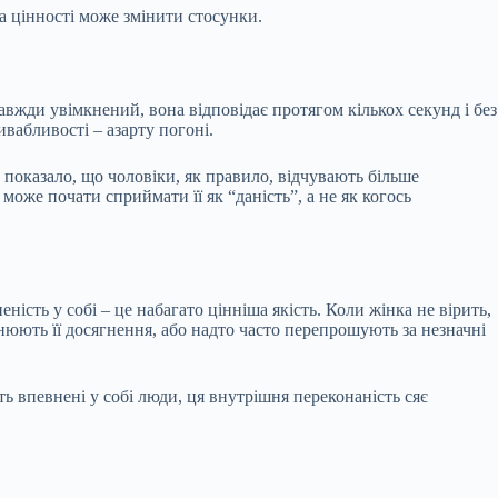
а цінності може змінити стосунки.
авжди увімкнений, вона відповідає протягом кількох секунд і без
ивабливості – азарту погоні.
показало, що чоловіки, як правило, відчувають більше
може почати сприймати її як “даність”, а не як когось
ість у собі – це набагато цінніша якість. Коли жінка не вірить,
нюють її досягнення, або надто часто перепрошують за незначні
 впевнені у собі люди, ця внутрішня переконаність сяє