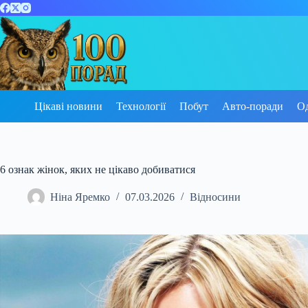
Перейти
до
вмісту
Цікаві новини
Технології
Побут
Авто-поради
О
6 ознак жінок, яких не цікаво добиватися
Ніна Яремко
07.03.2026
Відносини