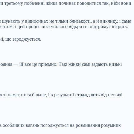
чи третьому побаченні жінка починає поводитися так, ніби вони
 шукають у відносинах не тільки близькості, а й виклику, і саме
нтом, і цей процес поступового відкриття підтримує інтригу.
ні, що зароджується.
роянда — їй все це приємно. Такі жінки самі задають низькі
і намагатися більше, і в результаті страждають від нестачі
без особливих вагань погоджується на розмивання розумних