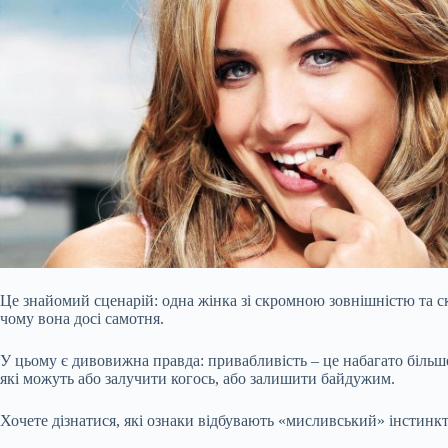
Це знайомий сценарій: одна жінка зі скромною зовнішністю та ск
чому вона досі самотня.
У цьому є дивовижна правда: привабливість – це набагато більше,
які можуть або залучити когось, або залишити байдужим.
Хочете дізнатися, які ознаки відбувають
«мисливський» інстинкт 