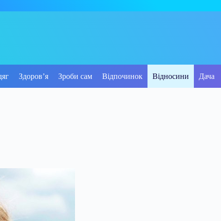
дяг
Здоров’я
Зроби сам
Відпочинок
Відносини
Дача