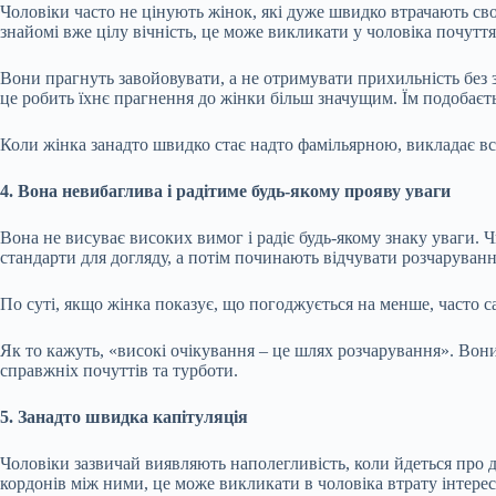
Чоловіки часто не цінують жінок, які дуже швидко втрачають сво
знайомі вже цілу вічність, це може викликати у чоловіка почуття 
Вони прагнуть завойовувати, а не отримувати прихильність без зу
це робить їхнє прагнення до жінки більш значущим. Їм подобаєт
Коли жінка занадто швидко стає надто фамільярною, викладає всі
4. Вона невибаглива і радітиме будь-якому прояву уваги
Вона не висуває високих вимог і радіє будь-якому знаку уваги. 
стандарти для догляду, а потім починають відчувати розчаруванн
По суті, якщо жінка показує, що погоджується на менше, часто с
Як то кажуть, «високі очікування – це шлях розчарування». Вони 
справжніх почуттів та турботи.
5. Занадто швидка капітуляція
Чоловіки зазвичай виявляють наполегливість, коли йдеться про 
кордонів між ними, це може викликати в чоловіка втрату інтересу