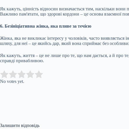
Як кажуть, цінність відносин визначається тим, наскільки вони п
Важливо пам'ятати, що здорові кордони – це основа взаємної пова
6. Безініціативна жінка, яка пливе за течією
Жінка, яка не викликає інтересу у чоловіків, часто виявляється і
шляху, для неї – це якийсь дар, який вона сприймає без особли
Як кажуть, життя – це не лише про те, що нам дається, а й про 
справді привабливою.
Submit Rating
Rate this item:
No votes yet.
Залишити відповідь