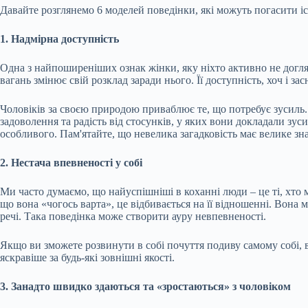
Давайте розглянемо 6 моделей поведінки, які можуть погасити іс
1. Надмірна доступність
Одна з найпоширеніших ознак жінки, яку ніхто активно не догляда
вагань змінює свій розклад заради нього. Її доступність, хоч і з
Чоловіків за своєю природою приваблює те, що потребує зусиль.
задоволення та радість від стосунків, у яких вони докладали зус
особливого. Пам'ятайте, що невелика загадковість має велике зн
2. Нестача впевненості у собі
Ми часто думаємо, що найуспішніші в коханні люди – це ті, хто м
що вона «чогось варта», це відбивається на її відношенні. Вона
речі. Така поведінка може створити ауру невпевненості.
Якщо ви зможете розвинути в собі почуття подиву самому собі, 
яскравіше за будь-які зовнішні якості.
3. Занадто швидко здаються та «зростаються» з чоловіком