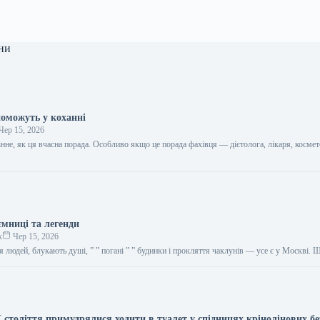
ни
поможуть у коханні
Чер 15, 2026
цінне, як ця вчасна порада. Особливо якщо це порада фахівця — дієтолога, лікаря, космет
…
ємниці та легенди
к
Чер 15, 2026
я людей, блукають душі, ” ” погані ” ” будинки і прокляття чаклунів — усе є у Москві.
 століття примудрялися ходити в туалет у спідницях крінолінових бе