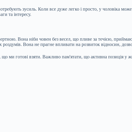
отребують зусиль. Коли все дуже легко і просто, у чоловіка може
ги та інтересу.
нертною. Вона ніби човен без весел, що пливе за течією, приймаюч
вих роздумів. Вона не прагне впливати на розвиток відносин, до
те, що ми готові взяти. Важливо пам'ятати, що активна позиція у