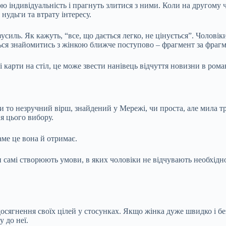
ю індивідуальність і прагнуть злитися з ними. Коли на другому 
нудьги та втрату інтересу.
силь. Як кажуть, “все, що дається легко, не цінується”. Чоловіки
ься знайомитись з жінкою ближче поступово – фрагмент за фрагме
 карти на стіл, це може звести нанівець відчуття новизни в рома
Чи то незручний вірш, знайдений у Мережі, чи проста, але мила т
я цього вибору.
аме це вона й отримає.
самі створюють умови, в яких чоловіки не відчувають необхідност
досягнення своїх цілей у стосунках. Якщо жінка дуже швидко і 
 до неї.