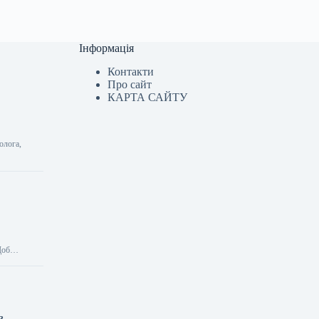
Інформація
Контакти
Про сайт
КАРТА САЙТУ
олога,
 Щоб…
з