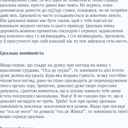
ідеальна жінка, просто давно вже чиясь. Не журись, поки
допомагаєш донести до під'їзду сумки, поцікався, чи не потрібен
дамі зять. Ідеальність часто успадковується за жіночою лінією.
Вік ідеальної жінки має бути таким, щоб у тебе взагалі не
виникало жодних питань із цього приводу. Ідеальна жінка
дорожить кожною прожитою секундою і отримує задоволення
від власного віку і у вісімнадцять, і сто вісімнадцять. Зрозуміло,
у її присутності про свій власний вік ти теж забуваєш геть-чисто.
Ідеальна зовнішність
Якщо перше, що спадає на думку при погляді на жінку з
красивими грудьми, “Ось це груди!”, то зовнішність цієї істоти
дуже далека від ідеалу. Будь-яка яскрава гідність, за яку постійно
чіпляється погляд, рано чи пізно призводить до перенапруження
твого органу зору. Зрештою, декольте дуже скоро перестане
дивувати, і раптом виявиться, що в цілому навколо тебе живе
істота посередня і малоцікава. Увага! Я не говорю про те, що в
декольті заглядати не треба. Треба! Але при цьому ідеальна
зовнішність викликає захоплення вся цілком. Якщо при погляді
на “ось це ноги” ти думаєш “ось це Жінка!”, то зовнішність твоєї
візаві справді ідеальна.