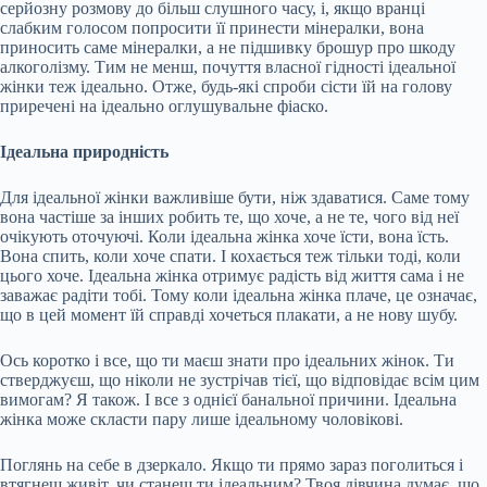
серйозну розмову до більш слушного часу, і, якщо вранці
слабким голосом попросити її принести мінералки, вона
приносить саме мінералки, а не підшивку брошур про шкоду
алкоголізму. Тим не менш, почуття власної гідності ідеальної
жінки теж ідеально. Отже, будь-які спроби сісти їй на голову
приречені на ідеально оглушувальне фіаско.
Ідеальна природність
Для ідеальної жінки важливіше бути, ніж здаватися. Саме тому
вона частіше за інших робить те, що хоче, а не те, чого від неї
очікують оточуючі. Коли ідеальна жінка хоче їсти, вона їсть.
Вона спить, коли хоче спати. І кохається теж тільки тоді, коли
цього хоче. Ідеальна жінка отримує радість від життя сама і не
заважає радіти тобі. Тому коли ідеальна жінка плаче, це означає,
що в цей момент їй справді хочеться плакати, а не нову шубу.
Ось коротко і все, що ти маєш знати про ідеальних жінок. Ти
стверджуєш, що ніколи не зустрічав тієї, що відповідає всім цим
вимогам? Я також. І все з однієї банальної причини. Ідеальна
жінка може скласти пару лише ідеальному чоловікові.
Поглянь на себе в дзеркало. Якщо ти прямо зараз поголиться і
втягнеш живіт, чи станеш ти ідеальним? Твоя дівчина думає, що