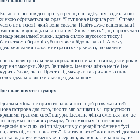
Ідеальний голос
Більшість розповідей про зустріч, що не відбулася, з ідеальною
жінкою обривається на фразі “І тут вона відкрила рот”. Справа
часто не в тексті, який вона сказала. Навіть дуже раціональна і
змістовна відповідь на запитання “Як вас звуть?”, що прозвучала
з надр неідеальної жінки, здатна силою звукового тиску і
багатством обертонів убити твоє лібідо на зльоті. А ось у
ідеальної жінки голос не втратить чарівності, що манить.
навіть після трьох келихів крижаного пива та п'ятнадцяти років
куріння махорки. Жарт. Звичайно, ідеальна жінка не п'є і не
курить. Знову жарт. Просто від махорки та крижаного пива
голос ідеальної жінки стає ще ідеальнішим.
Ідеальне почуття гумору
Ідеальна жінка не призначена для того, щоб розважати тебе.
Вона потрібна для того, щоб ти міг блищати в її присутності
кращими гранями своєї натури. Ідеальна жінка сміється там, де
ти подумки поставив ремарку “всі сміються” і зніяковіло
червоніє в місцях, які ти відзначив у сценарії побачення “усі
падають під стіл і повзають”. Бритву власної дотепності ідеальна
жінка відточує, коментуючи серіали, які вона, звичайно ж, не