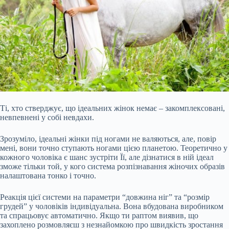
Ті, хто стверджує, що ідеальних жінок немає – закомплексовані,
невпевнені у собі невдахи.
Зрозуміло, ідеальні жінки під ногами не валяються, але, повір
мені, вони точно ступають ногами цією планетою. Теоретично у
кожного чоловіка є шанс зустріти Її, але дізнатися в ній ідеал
зможе тільки той, у кого система розпізнавання жіночих образів
налаштована тонко і точно.
Реакція цієї системи на параметри “довжина ніг” та “розмір
грудей” у чоловіків індивідуальна. Вона вбудована виробником
та спрацьовує
автоматично. Якщо ти раптом виявив, що
захоплено розмовляєш з незнайомкою про швидкість зростання