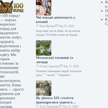
К
и
П
с
«100 порад»
Чиї поради допоможуть у
К
— портал
коханні
С
корисних
Ніна Яремко
Чер 15, 2026
порад для
Іноді ніщо так не цінне, як ця вчасна
щоденного
порада. Особливо якщо це порада
життя: побут,
фахівця — дієтолога, лікаря,
здоров'я,
косметолога, тренера, стиліста…
відпочинок і
навіть вибір
одягу. Ми
Московські таємниці та
також
легенди
стежимо за
Остап Гарматюк
Чер 15, 2026
новинками
Таємничі зникнення людей, блукають
технологій,
душі, ” ” погані ” ” будинки і
які
прокляття чаклунів — усе є у Москві.
полегшують
Щоб…
життя. Наша
мета — прості
рішення для
реальних
Як дівчата XIX століття
потреб
примудрялися ходити в
читачів.
туалет у спідницях
Леся Терещенко
Чер 15, 2026