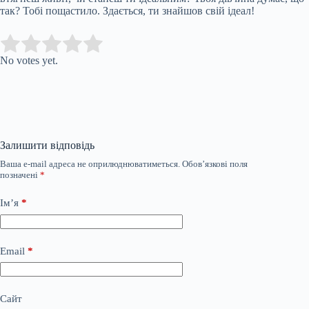
так? Тобі пощастило. Здається, ти знайшов свій ідеал!
Submit Rating
Rate this item:
No votes yet.
Залишити відповідь
Ваша e-mail адреса не оприлюднюватиметься.
Обов’язкові поля
позначені
*
Ім’я
*
Email
*
Сайт