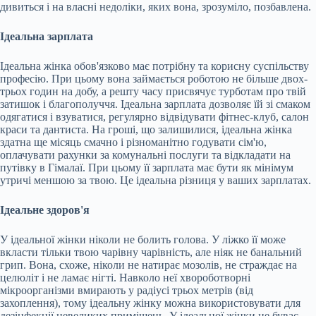
дивиться і на власні недоліки, яких вона, зрозуміло, позбавлена.
Ідеальна зарплата
Ідеальна жінка обов'язково має потрібну та корисну суспільству
професію. При цьому вона займається роботою не більше двох-
трьох годин на добу, а решту часу присвячує турботам про твій
затишок і благополуччя. Ідеальна зарплата дозволяє їй зі смаком
одягатися і взуватися, регулярно відвідувати фітнес-клуб, салон
краси та дантиста. На гроші, що залишилися, ідеальна жінка
здатна ще місяць смачно і різноманітно годувати сім'ю,
оплачувати рахунки за комунальні послуги та відкладати на
путівку в Гімалаї. При цьому її зарплата має бути як мінімум
утричі меншою за твою. Це ідеальна різниця у ваших зарплатах.
Ідеальне здоров'я
У ідеальної жінки ніколи не болить голова. У ліжко її може
вкласти тільки твою чарівну чарівність, але ніяк не банальний
грип. Вона, схоже, ніколи не натирає мозолів, не страждає на
целюліт і не ламає нігті. Навколо неї хвороботворні
мікроорганізми вмирають у радіусі трьох метрів (від
захоплення), тому ідеальну жінку можна використовувати для
дезінфекції невеликих приміщень. У ідеальної жінки не буває