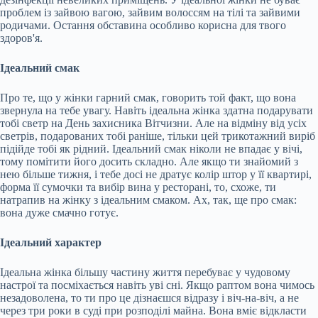
проблем із зайвою вагою, зайвим волоссям на тілі та зайвими
родичами. Остання обставина особливо корисна для твого
здоров'я.
Ідеальний смак
Про те, що у жінки гарний смак, говорить той факт, що вона
звернула на тебе увагу. Навіть ідеальна жінка здатна подарувати
тобі светр на День захисника Вітчизни. Але на відміну від усіх
светрів, подарованих тобі раніше, тільки цей трикотажний виріб
підійде тобі як рідний. Ідеальний смак ніколи не впадає у вічі,
тому помітити його досить складно. Але якщо ти знайомий з
нею більше тижня, і тебе досі не дратує колір штор у її квартирі,
форма її сумочки та вибір вина у ресторані, то, схоже, ти
натрапив на жінку з ідеальним смаком. Ах, так, ще про смак:
вона дуже смачно готує.
Ідеальний характер
Ідеальна жінка більшу частину життя перебуває у чудовому
настрої та посміхається навіть уві сні. Якщо раптом вона чимось
незадоволена, то ти про це дізнаєшся відразу і віч-на-віч, а не
через три роки в суді при розподілі майна. Вона вміє відкласти