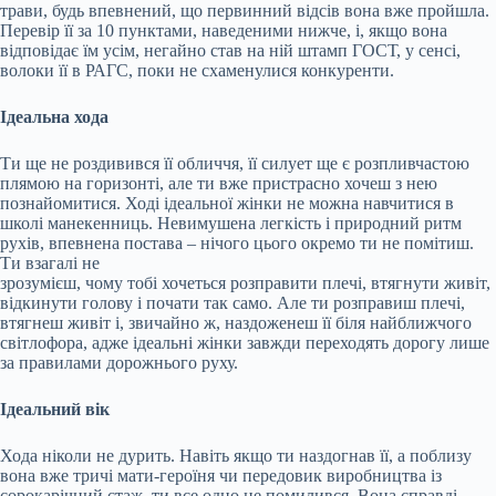
трави, будь впевнений, що первинний відсів вона вже пройшла.
Перевір її за 10 пунктами, наведеними нижче, і, якщо вона
відповідає їм усім, негайно став на ній штамп ГОСТ, у сенсі,
волоки її в РАГС, поки не схаменулися конкуренти.
Ідеальна хода
Ти ще не роздивився її обличчя, її силует ще є розпливчастою
плямою на горизонті, але ти вже пристрасно хочеш з нею
познайомитися. Ході ідеальної жінки не можна навчитися в
школі манекенниць. Невимушена легкість і природний ритм
рухів, впевнена постава – нічого цього окремо ти не помітиш.
Ти взагалі не
зрозумієш, чому тобі хочеться розправити плечі, втягнути живіт,
відкинути голову і почати так само. Але ти розправиш плечі,
втягнеш живіт і, звичайно ж, наздоженеш її біля найближчого
світлофора, адже ідеальні жінки завжди переходять дорогу лише
за правилами дорожнього руху.
Ідеальний вік
Хода ніколи не дурить. Навіть якщо ти наздогнав її, а поблизу
вона вже тричі мати-героїня чи передовик виробництва із
сорокарічний стаж, ти все одно не помилився. Вона справді