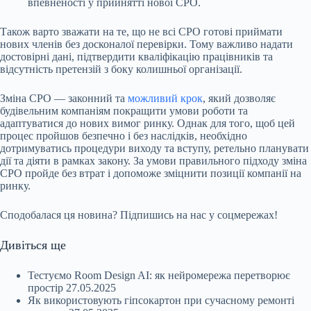
впевненості у прийнятті нової СРО.
Також варто зважати на те, що не всі СРО готові приймати
нових членів без досконалої перевірки. Тому важливо надати
достовірні дані, підтвердити кваліфікацію працівників та
відсутність претензій з боку колишньої організації.
Зміна СРО — законний та
можливий крок
, який дозволяє
будівельним компаніям покращити умови роботи та
адаптуватися до нових вимог ринку. Однак для того, щоб цей
процес пройшов безпечно і без наслідків, необхідно
дотримуватись процедури виходу та вступу, ретельно планувати
дії та діяти в рамках закону. За умови правильного підходу зміна
СРО пройде без втрат і допоможе зміцнити позиції компанії на
ринку.
Сподобалася ця новина? Підпишись на нас у соцмережах!
Дивіться ще
Тестуємо Room Design AI: як нейромережа перетворює
простір
27.05.2025
Як використовують гіпсокартон при сучасному ремонті