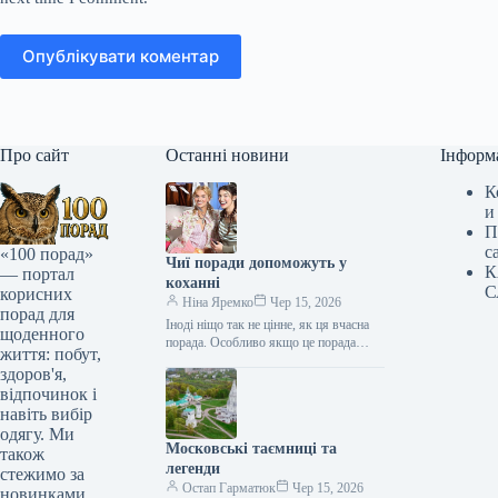
Опублікувати коментар
Про сайт
Останні новини
Інформ
К
и
П
с
«100 порад»
Чиї поради допоможуть у
К
— портал
коханні
С
корисних
Ніна Яремко
Чер 15, 2026
порад для
Іноді ніщо так не цінне, як ця вчасна
щоденного
порада. Особливо якщо це порада
життя: побут,
фахівця — дієтолога, лікаря,
здоров'я,
косметолога, тренера, стиліста…
відпочинок і
навіть вибір
одягу. Ми
Московські таємниці та
також
легенди
стежимо за
Остап Гарматюк
Чер 15, 2026
новинками