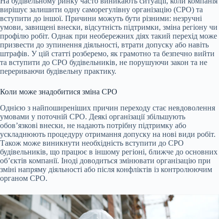
На будівельному ринку часто виникають ситуації, коли компанія
вирішує залишити одну саморегулівну організацію (СРО) та
вступити до іншої. Причини можуть бути різними: незручні
умови, завищені внески, відсутність підтримки, зміна регіону чи
профілю робіт. Однак при необережних діях такий перехід може
призвести до зупинення діяльності, втрати допуску або навіть
штрафів. У цій статті розберемо, як грамотно та безпечно вийти
та вступити до СРО будівельників, не порушуючи закон та не
перериваючи будівельну практику.
Коли може знадобитися зміна СРО
Однією з найпоширеніших причин переходу стає невдоволення
умовами у поточній СРО. Деякі організації збільшують
обов’язкові внески, не надають потрібну підтримку або
ускладнюють процедуру отримання допуску на нові види робіт.
Також може виникнути необхідність вступити до СРО
будівельників, що працює в іншому регіоні, ближче до основних
об’єктів компанії. Іноді доводиться змінювати організацію при
зміні напряму діяльності або після конфліктів із контролюючим
органом СРО.