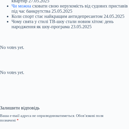
квартир
27.05.2025
Чи можна
сховати свою нерухомість від судових приставів
під час банкрутства
25.05.2025
Коли спорт стає найкращим антидепресантом
24.05.2025
Чому свята у стилі ТВ-шоу стали новим хітом: день
народження як шоу-програма
23.05.2025
Submit Rating
Rate this item:
No votes yet.
Submit Rating
Rate this item:
No votes yet.
Залишити відповідь
Ваша e-mail адреса не оприлюднюватиметься.
Обов’язкові поля
позначені
*