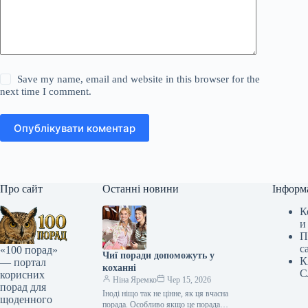
Save my name, email and website in this browser for the
next time I comment.
Опублікувати коментар
Про сайт
Останні новини
Інформ
К
и
П
с
«100 порад»
Чиї поради допоможуть у
К
— портал
коханні
С
корисних
Ніна Яремко
Чер 15, 2026
порад для
Іноді ніщо так не цінне, як ця вчасна
щоденного
порада. Особливо якщо це порада