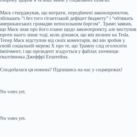
Маск стверджував, що витрати, передбачені законопроектом,
збільшать “і без того гігантський дефіцит бюджету” і “обтяжать
американських громадян непосильним боргом”. Трамп заявив,
що Маск знав про його плани щодо законопроекту, але виступив
проти нього лише тоді, коли дізнався, що він вплине на Tesla.
Тепер Маск відступив від своїх коментарів, які він зробив у
своїй соціальній мережі X про те, що Трампу слід оголосити
імпічмент, і що президент згадується у файлах злочинця-
ґвалтівника Джеффрі Епштейна.
Сподобалася ця новина? Підпишись на нас у соцмережах!
Submit Rating
Rate this item:
No votes yet.
Submit Rating
Rate this item:
No votes yet.