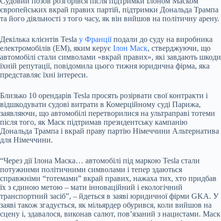
Судовий позов розгорівся після підтримки Ілоном Маском
європейських вкрай правих партій, підтримки Дональда Трампа
та його діяльності з того часу, як він вийшов на політичну арену.
Декілька клієнтів Tesla
у Франції
подали до суду на виробника
електромобілів (ЕМ), яким керує
Ілон Маск
, стверджуючи, що
автомобілі стали символами «вкрай правих», які завдають шкоди
їхній репутації, повідомила цього тижня юридична фірма, яка
представляє їхні інтереси.
Близько 10 орендарів Tesla просять розірвати свої контракти і
відшкодувати судові витрати в Комерційному суді Парижа,
заявляючи, що автомобілі перетворилися на ультраправі тотеми
після того, як Маск підтримав президентську кампанію
Дональда Трампа і вкрай праву партію Німеччини Альтернатива
для Німеччини.
“Через дії Ілона Маска… автомобілі під маркою Tesla стали
потужними політичними символами і тепер здаються
справжніми “тотемами” вкрай правих, нажаха тих, хто придбав
їх з єдиною метою – мати інноваційний і екологічний
транспортний засіб”, – йдеться в заяві юридичної фірми GKA. У
заяві також згадується, як мільярдер обурився, коли вийшов на
сцену і, здавалося, виконав салют, пов’язаний з нацистами. Маск