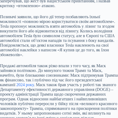
заперечував, що жест був нацистським привітанням, і назвав
критику «втомленою» атакою.
Позивачі заявили, що його дії тепер позбавляють їхньої
можливості «повною мірою користуватися своїм автомобілем».
Tesla пропонує можливість взяти автомобіль у лізинг та згодом
викупити його або відмовитися від лізингу. Колись володіння
автомобілем Tesla було символом статусу, але в Європі та США
автомобілі стали об’єктом нападів та псування з боку вандалів.
Повідомляється, що деякі власники Tesla наклеюють на свої
автомобілі наклейки з написом «Я купив це до того, як Ілон
збожеволів».
Продажі автомобіля також різко впали з того часу, як Маск
зайнявся політикою. До минулого тижня Трамп та Маск,
начебто, були близькими союзниками: Маск підтримував Трампа
як фінансово, так і публічно під час його президентської
кампанії
2024 року
. Маск також брав участь у роботі так званого
Департаменту ефективності державного управління (DOGE) –
проекту адміністрації Трампа щодо скорочення державних
програм. Однак відносини найбагатших і найвпливовіших
чоловіків публічно переросли у бійку після «великого красивого
законопроекту» Трампа, спрямованого на прискорення політики
видатків. У ньому запропоновано сотні змін, які вплинуть на
охорону здоров’я та інші зміни у соціальних пільгах.