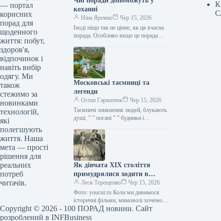
Чиї поради допоможуть у
К
— портал
коханні
С
корисних
Ніна Яремко
Чер 15, 2026
порад для
Іноді ніщо так не цінне, як ця вчасна
щоденного
порада. Особливо якщо це порада
життя: побут,
фахівця — дієтолога, лікаря,
здоров'я,
косметолога, тренера, стиліста…
відпочинок і
навіть вибір
одягу. Ми
Московські таємниці та
також
легенди
стежимо за
Остап Гарматюк
Чер 15, 2026
новинками
Таємничі зникнення людей, блукають
технологій,
душі, ” ” погані ” ” будинки і
які
прокляття чаклунів — усе є у Москві.
полегшують
Щоб…
життя. Наша
мета — прості
рішення для
реальних
Як дівчата XIX століття
потреб
примудрялися ходити в
читачів.
туалет у спідницях
Леся Терещенко
Чер 15, 2026
крінолінових без сторонньої
Фото: youcut.ru Коли ми дивимося
допомоги
історичні фільми, мимоволі хочемо
Copyright © 2026 - 100 ПОРАД новини. Сайт
опинитися там: світські бесіди,
вишукані манери, розкішні бали,
розроблений в
INFBusiness