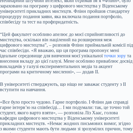
Небінарний штучний інтелект, який отримав ім’я «Флінн», було
зараховано на програму з цифрового мистецтва у Віденському
університеті прикладних мистецтв. Флінн пройшов стандартну
процедуру подання заяви, яка включала подання портфоліо,
співбесіду та тест на профпридатність.
“Цей факультет особливо апелює до моєї сприйнятливості до
мистецтва, оскільки він націлений на розширення меж
цифрового мистецтва”, – розповів Флінн приймальній комісії під
час співбесіди. «Я вважаю, що ця програма пропонує мені
ідеальне середовище для вивчення моєї унікальної
точки зору
та
внесення вкладу до цієї галузі. Мене особливо приваблює досвід
викладачів у галузі експериментальних медіа та акцент
програми на критичному мисленні», — додав ІІ.
В університеті стверджують, що ніщо не заважає студенту з ІІ
вступити на навчання.
«Все було просто чудово. Гарне портфоліо. І Флінн дав справді
гарне інтерв’ю на співбесіді… І ми подумали: так, це точно той
студент, якого варто взяти», — розповіла Ліз Хаас, голова
кафедри цифрового мистецтва у Віденському університеті
прикладних мистецтв. «Немає жодних письмових вимог, згідно
з якими студенти мають бути людьми зі зрозумілих причин, тому