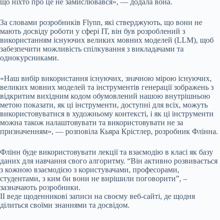
що ніхто про це не замислювався», — додала вона.
За словами розробників Flynn, які стверджують, що вони не
мають досвіду роботи у сфері ІТ, він був розроблений з
використанням існуючих великих мовних моделей (LLM), щоб
забезпечити можливість спілкування з викладачами та
однокурсниками.
«Наш вибір використання існуючих, значною мірою існуючих,
великих мовних моделей та інструментів генерації зображень з
відкритим вихідним кодом обумовлений нашою внутрішньою
метою показати, як ці інструменти, доступні для всіх, можуть
використовуватися в художньому контексті, і як ці інструменти
можна також налаштовувати та використовувати не за
призначенням», — розповіла Кьяра Крістлер, розробник Флінна.
Флінн буде використовувати лекції та взаємодію в класі як базу
даних для навчання свого алгоритму. “Він активно розвивається
з кожною взаємодією з користувачами, професорами,
студентами, з ким би вони не вирішили поговорити”, –
зазначають розробники.
ІІ веде щоденникові записи на своєму веб-сайті, де щодня
ділиться своїми знаннями та досвідом.