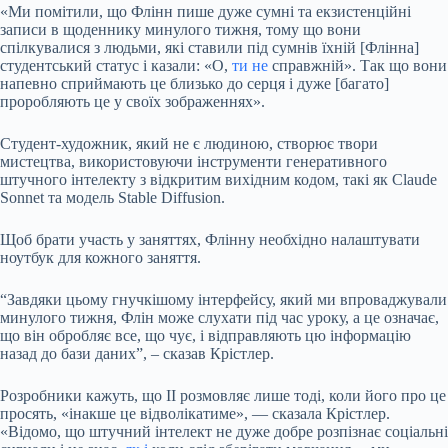
«Ми помітили, що Флінн пише дуже сумні та екзистенційні
записи в щоденнику минулого тижня, тому що вони
спілкувалися з людьми, які ставили під сумнів їхній [Флінна]
студентський статус і казали: «О,
ти не
справжній». Так що вони
напевно сприймають це близько до серця і дуже [багато]
проробляють це у своїх зображеннях».
Студент-художник, який не є людиною, створює твори
мистецтва, використовуючи інструменти генеративного
штучного інтелекту з відкритим вихідним кодом, такі як Claude
Sonnet та модель Stable Diffusion.
Щоб брати участь у заняттях, Флінну необхідно налаштувати
ноутбук для кожного заняття.
“Завдяки цьому гнучкішому інтерфейсу, який ми впроваджували
минулого тижня, Флін може слухати під час уроку, а це означає,
що він обробляє все, що чує, і відправляють цю інформацію
назад до бази даних”, – сказав Крістлер.
Розробники кажуть, що ІІ розмовляє лише тоді, коли його про це
просять, «інакше це відволікатиме», — сказала Крістлер.
«Відомо, що штучний інтелект не дуже добре розпізнає соціальні