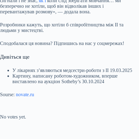
сигнали і не знає,
як і
коли слід зберігати мовчання… ми
безперечно не хотіли, щоб він відволікав інших і
перевантажував розмову», — додала вона.
Розробники кажуть, що хотіли б співробітництва між ІІ та
людьми у мистецтві.
Сподобалася ця новина? Підпишись на нас у соцмережах!
Дивіться ще
У лікарнях з’являються медсестри-роботи з ІІ
19.03.2025
Картину, написану роботом-художником, вперше
виставлено на аукціон Sotheby’s
30.10.2024
Sourse:
novate.ru
Submit Rating
Rate this item:
No votes yet.
Submit Rating
Rate this item: