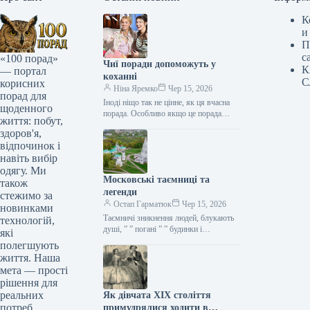
К
и
П
с
«100 порад»
Чиї поради допоможуть у
К
— портал
коханні
С
корисних
Ніна Яремко
Чер 15, 2026
порад для
Іноді ніщо так не цінне, як ця вчасна
щоденного
порада. Особливо якщо це порада
життя: побут,
фахівця — дієтолога, лікаря,
здоров'я,
косметолога, тренера, стиліста…
відпочинок і
навіть вибір
одягу. Ми
Московські таємниці та
також
легенди
стежимо за
Остап Гарматюк
Чер 15, 2026
новинками
Таємничі зникнення людей, блукають
технологій,
душі, ” ” погані ” ” будинки і
які
прокляття чаклунів — усе є у Москві.
полегшують
Щоб…
життя. Наша
мета — прості
рішення для
реальних
Як дівчата XIX століття
потреб
примудрялися ходити в