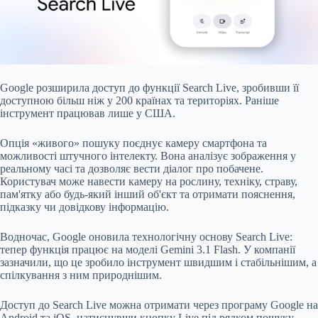
Google
розширила
доступ до функції Search Live, зробивши її
доступною більш ніж у 200 країнах та територіях. Раніше
інструмент працював лише у США.
Опція «живого» пошуку поєднує камеру смартфона та
можливості штучного інтелекту. Вона аналізує зображення у
реальному часі та дозволяє вести діалог про побачене.
Користувач може навести камеру на рослину, техніку, страву,
пам'ятку або будь-який інший об'єкт та отримати пояснення,
підказку чи довідкову інформацію.
Водночас, Google оновила технологічну основу Search Live:
тепер функція працює на моделі Gemini 3.1 Flash. У компанії
зазначили, що це зробило інструмент швидшим і стабільнішим, а
спілкування з ним природнішим.
Доступ до Search Live можна отримати через програму Google на
Android та iOS, натиснувши кнопку Live під рядком пошуку.