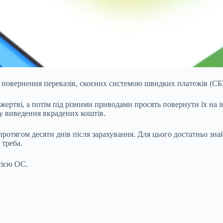
 повернення переказів, скоєних системою швидких платежів (СБП
ртві, а потім під різними приводами просять повернути їх на ін
 виведення вкрадених коштів.
тягом десяти днів після зарахування. Для цього достатньо знайт
 треба.
сією ОС.