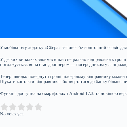
У мобільному додатку «Сбера»
з'явився
безкоштовний сервіс для
У деяких випадках зловмисники спеціально відправляють гроші же
погоджується, вона стає дроппером — посередником у ланцюжку
Тепер швидко повернути гроші підозрілому відправнику можна про
Шукати контакти відправника або звертатися до банку більше не
Функція доступна на смартфонах з Android 17.3. та новішою вер
Submit Rating
Rate this item:
No votes yet.