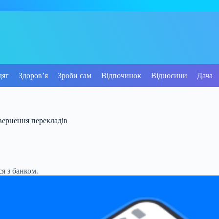
дяг
Здоров’я
Зроби сам
Відпочинок
Відносини
Дача
овернення перекладів
я з банком.