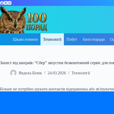
Перейти
до
вмісту
Цікаві новини
Технології
Побут
Авто-поради
О
Захист від шахраїв: “Сбер” запустив безкоштовний сервіс для п
Явдоха Білик
24.03.2026
Технології
Більше не потрібно шукати контактів відправника або зв'язуватис