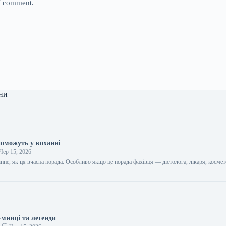
 I comment.
ни
поможуть у коханні
Чер 15, 2026
цінне, як ця вчасна порада. Особливо якщо це порада фахівця — дієтолога, лікаря, космет
…
ємниці та легенди