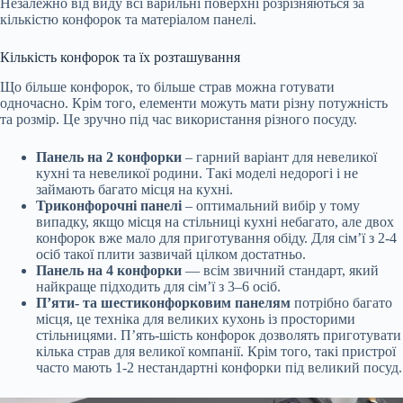
Незалежно від виду всі варильні поверхні розрізняються за
кількістю конфорок та матеріалом панелі.
Кількість конфорок та їх розташування
Що більше конфорок, то більше страв можна готувати
одночасно. Крім того, елементи можуть мати різну потужність
та розмір. Це зручно під час використання різного посуду.
Панель на 2 конфорки
– гарний варіант для невеликої
кухні та невеликої родини. Такі моделі недорогі і не
займають багато місця на кухні.
Триконфорочні панелі
– оптимальний вибір у тому
випадку, якщо місця на стільниці кухні небагато, але двох
конфорок вже мало для приготування обіду. Для сім’ї з 2-4
осіб такої плити зазвичай цілком достатньо.
Панель на 4 конфорки
— всім звичний стандарт, який
найкраще підходить для сім’ї з 3–6 осіб.
П’яти- та шестиконфорковим панелям
потрібно багато
місця, це техніка для великих кухонь із просторими
стільницями. П’ять-шість конфорок дозволять приготувати
кілька страв для великої компанії. Крім того, такі пристрої
часто мають 1-2 нестандартні конфорки під великий посуд.