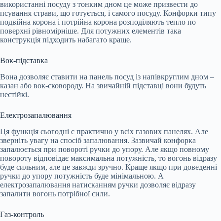
використанні посуду з тонким дном це може призвести до
псування страви, що готується, і самого посуду. Конфорки типу
подвійна корона і потрійна корона розподіляють тепло по
поверхні рівномірніше. Для потужних елементів така
конструкція підходить набагато краще.
Вок-підставка
Вона дозволяє ставити на панель посуд із напівкруглим дном –
казан або вок-сковороду. На звичайній підставці вони будуть
нестійкі.
Електрозапалювання
Ця функція сьогодні є практично у всіх газових панелях. Але
зверніть увагу на спосіб запалювання. Зазвичай конфорка
запалюється при повороті ручки до упору. Але якщо повному
повороту відповідає максимальна потужність, то вогонь відразу
буде сильним, але це завжди зручно. Краще якщо при доведенні
ручки до упору потужність буде мінімальною. А
електрозапалювання натисканням ручки дозволяє відразу
запалити вогонь потрібної сили.
Газ-контроль