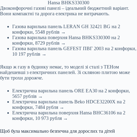
Hansa BHKS330300
Двоконфорочні газові панелі – ідеальний бюджетний варіант.
Вони компактні та дорога електрика не витрачають.
Газова варильна панель LERAN GH 32421 BG на 2
конфорки, 5548 рублів →
Газова варильна поверхня Hansa BHKS330300 на 2
конфорки, 8729 рублів →
Газова варильна панель GEFEST ПВГ 2003 на 2 конфорки,
10 197 рублів →
Якщо ж газу в будинку немає, то моделі зі сталі з ТЕНом
найдешевші з електричних панелей. Зі скляною плитою може
бути трохи дорожче.
Електрична варильна панель ORE EA30 на 2 конфорки,
5657 рублів →
Електрична варильна панель Beko HDCE32200X на 2
конфорки, 7484 рубля →
Електрична варильна поверхня Hansa BHC36106 на 2
конфорки, 10 973 рубля →
Щоб була максимально безпечна для дорослих та дітей