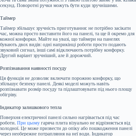
секунд. Поворотні ручки можуть бути куди зручнішими.
Таймер
Таймер збільшує зручність приготування: не потрібно засікати
час, можна просто виставити його на панелі, та ще й окремо для
кожної конфорки. Майте на увазі, що таймери на панелях
бувають двох видів: одні наприкінці роботи просто подають
звуковий сигнал, інші самі відключають потрібну конфорку.
Другий варіант зручніший, але й дорожчий.
Розпізнавання наявності посуду
Ця функція не дозволяє включати порожню конфорку, що
збільшує безпеку панелі. Деякі моделі можуть навіть
розпізнавати розмір посуду та підлаштовувати під нього площу
обігріву.
Індикатор залишкового тепла
Поверхня електричної панелі сильно нагрівається під час
роботи.
При цьому
гаряча плита візуально не відрізняється від
холодної. Це може призвести до опіку або пошкодження панелі
через необережне потрапляння на неї води. Індикатор