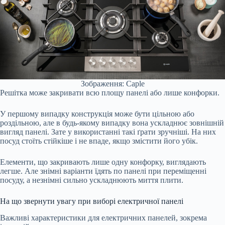
Зображення: Caple
Решітка може закривати всю площу панелі або лише конфорки.
У першому випадку конструкція може бути цільною або
роздільною, але в будь-якому випадку вона ускладнює зовнішній
вигляд панелі. Зате у використанні такі ґрати зручніші. На них
посуд стоїть стійкіше і не впаде, якщо змістити його убік.
Елементи, що закривають лише одну конфорку, виглядають
легше. Але знімні варіанти їдять по панелі при переміщенні
посуду, а незнімні сильно ускладнюють миття плити.
На що звернути увагу при виборі електричної панелі
Важливі характеристики для електричних панелей, зокрема