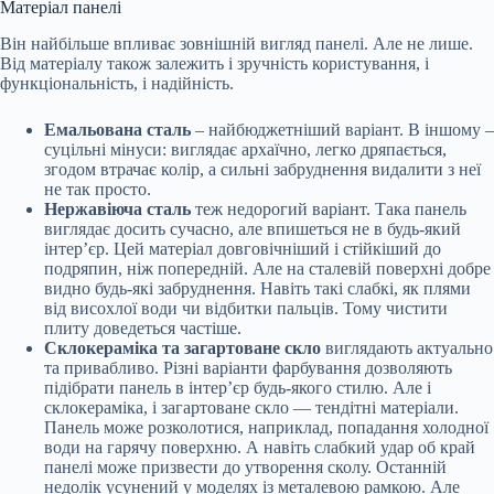
Матеріал панелі
Він найбільше впливає зовнішній вигляд панелі. Але не лише.
Від матеріалу також залежить і зручність користування, і
функціональність, і надійність.
Емальована сталь
– найбюджетніший варіант. В іншому –
суцільні мінуси: виглядає архаїчно, легко дряпається,
згодом втрачає колір, а сильні забруднення видалити з неї
не так просто.
Нержавіюча сталь
теж недорогий варіант. Така панель
виглядає досить сучасно, але впишеться не в будь-який
інтер’єр. Цей матеріал довговічніший і стійкіший до
подряпин, ніж попередній. Але на сталевій поверхні добре
видно будь-які забруднення. Навіть такі слабкі, як плями
від висохлої води чи відбитки пальців. Тому чистити
плиту доведеться частіше.
Склокераміка та загартоване скло
виглядають актуально
та привабливо. Різні варіанти фарбування дозволяють
підібрати панель в інтер’єр будь-якого стилю. Але і
склокераміка, і загартоване скло — тендітні матеріали.
Панель може розколотися, наприклад, попадання холодної
води на гарячу поверхню. А навіть слабкий удар об край
панелі може призвести до утворення сколу. Останній
недолік усунений у моделях із металевою рамкою. Але