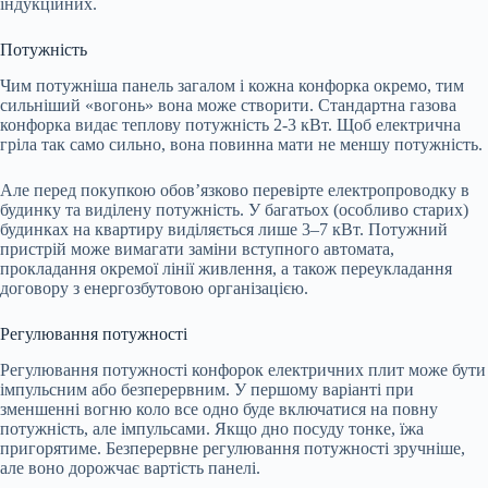
індукційних.
Потужність
Чим потужніша панель загалом і кожна конфорка окремо, тим
сильніший «вогонь» вона може створити. Стандартна газова
конфорка видає теплову потужність 2-3 кВт. Щоб електрична
гріла так само сильно, вона повинна мати не меншу потужність.
Але перед покупкою обов’язково перевірте електропроводку в
будинку та виділену потужність. У багатьох (особливо старих)
будинках на квартиру виділяється лише 3–7 кВт. Потужний
пристрій може вимагати заміни вступного автомата,
прокладання окремої лінії живлення, а також переукладання
договору з енергозбутовою організацією.
Регулювання потужності
Регулювання потужності конфорок електричних плит може бути
імпульсним або безперервним. У першому варіанті при
зменшенні вогню коло все одно буде включатися на повну
потужність, але імпульсами. Якщо дно посуду тонке, їжа
пригорятиме. Безперервне регулювання потужності зручніше,
але воно дорожчає вартість панелі.