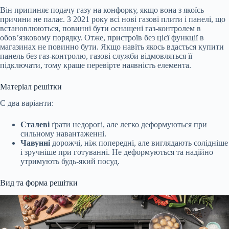
Він припиняє подачу газу на конфорку, якщо вона з якоїсь
причини не палає. З 2021 року всі нові газові плити і панелі, що
встановлюються, повинні бути оснащені газ-контролем в
обов’язковому порядку. Отже, пристроїв без цієї функції в
магазинах не повинно бути. Якщо навіть якось вдасться купити
панель без газ-контролю, газові служби відмовляться її
підключати, тому краще перевірте наявність елемента.
Матеріал решітки
Є два варіанти:
Сталеві
ґрати недорогі, але легко деформуються при
сильному навантаженні.
Чавунні
дорожчі, ніж попередні, але виглядають солідніше
і зручніше при готуванні. Не деформуються та надійно
утримують будь-який посуд.
Вид та форма решітки