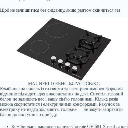
Щоб не залишитися без сніданку, якщо раптом скінчиться газ
MAUNFELD EEHG.642VC.2CB/KG
Комбінована панель із газовими та електричними конфорками
відмінно підходить для використання на дачі. Спустілі газовий
балон не залишить вас і вашу сім’ю голодними. Кілька разів
можна скористатися і електричними конфорками. Рахунок за
електрику не надто збільшить, головне — не забути заправити
балон до наступного приїзду.
Комбінована варильна панель Gorenje GE 681 X на 3 газові