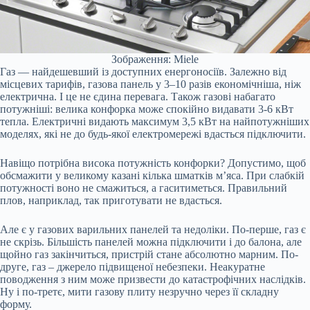
Зображення: Miele
Газ — найдешевший із доступних енергоносіїв. Залежно від
місцевих тарифів, газова панель у 3–10 разів економічніша, ніж
електрична. І це не єдина перевага. Також газові набагато
потужніші: велика конфорка може спокійно видавати 3-6 кВт
тепла. Електричні видають максимум 3,5 кВт на найпотужніших
моделях, які не до будь-якої електромережі вдасться підключити.
Навіщо потрібна висока потужність конфорки? Допустимо, щоб
обсмажити у великому казані кілька шматків м’яса. При слабкій
потужності воно не смажиться, а гаситиметься. Правильний
плов, наприклад, так приготувати не вдасться.
Але є у газових варильних панелей та недоліки. По-перше, газ є
не скрізь. Більшість панелей можна підключити і до балона, але
щойно газ закінчиться, пристрій стане абсолютно марним. По-
друге, газ – джерело підвищеної небезпеки. Неакуратне
поводження з ним може призвести до катастрофічних наслідків.
Ну і по-третє, мити газову плиту незручно через її складну
форму.