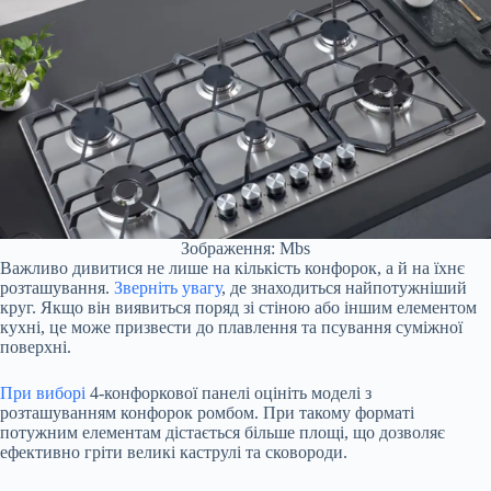
Зображення: Mbs
Важливо дивитися не лише на кількість конфорок, а й на їхнє
розташування.
Зверніть увагу
, де знаходиться найпотужніший
круг. Якщо він виявиться поряд зі стіною або іншим елементом
кухні, це може призвести до плавлення та псування суміжної
поверхні.
При виборі
4-конфоркової панелі оцініть моделі з
розташуванням конфорок ромбом. При такому форматі
потужним елементам дістається більше площі, що дозволяє
ефективно гріти великі каструлі та сковороди.