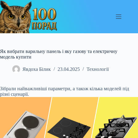
Перейти
до
вмісту
Як вибрати варильну панель і яку газову та електричну
модель купити
Явдоха Білик
23.04.2025
Технології
Зібрали найважливіші параметри, а також кілька моделей під
різні сценарії.