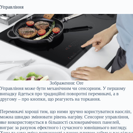
Управління
Зображення: Ore
Управління може бути механічним чи сенсорним. У першому
випадку йдеться про традиційні поворотні перемикачі, а в
другому – про кнопки, що реагують на торкання.
Перемикачі хороші тим, що ними зручно користуватися наосліп,
можна швидко змінювати рівень нагріву. Сенсорне управління,
яке використовується в більшості склокерамічних панелей,
виграє за рахунок ефектного і сучасного зовнішнього вигляду.
Хоча та сама зміна потужності з такою плитою займе у вас кілька