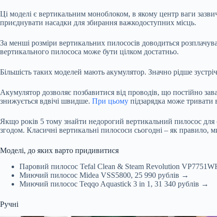
Ці моделі є вертикальним моноблоком, в якому центр ваги зазв
приєднувати насадки для збирання важкодоступних місць.
За менші розміри вертикальних пилососів доводиться розплачува
вертикального пилососа може бути цілком достатньо.
Більшість таких моделей мають акумулятор. Значно рідше зустрі
Акумулятор дозволяє позбавитися від проводів, що постійно зав
знижується вдвічі швидше.
При цьому
підзарядка може тривати в
Якщо років 5 тому знайти недорогий вертикальний пилосос для с
згодом. Класичні вертикальні пилососи сьогодні – як правило, ми
Моделі, до яких варто придивитися
Паровий пилосос Tefal Clean & Steam Revolution VP7751W
Миючий пилосос Midea VSS5800, 25 990 рублів →
Миючий пилосос Teqqo Aquastick 3 in 1, 31 340 рублів →
Ручні