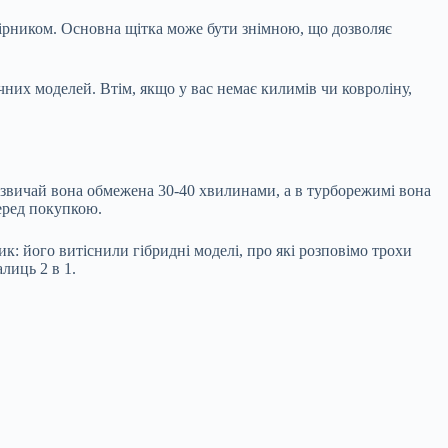
бірником. Основна щітка може бути знімною, що дозволяє
них моделей. Втім, якщо у вас немає килимів чи ковроліну,
зазвичай вона обмежена 30-40 хвилинами, а в турборежимі вона
перед покупкою.
к: його витіснили гібридні моделі, про які розповімо трохи
лиць 2 в 1.