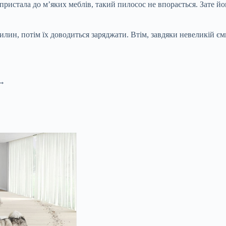
пристала до м’яких меблів, такий пилосос не впорається. Зате й
лин, потім їх доводиться заряджати. Втім, завдяки невеликій ємн
 →