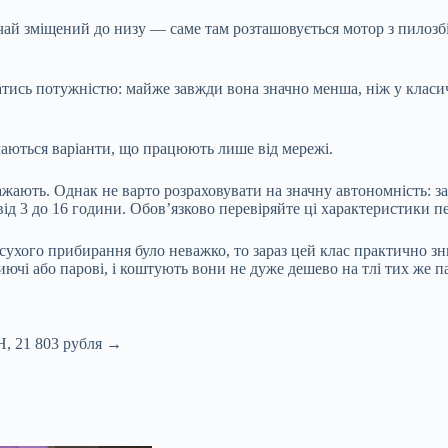
ичай зміщений до низу — саме там розташовується мотор з пилоз
тись потужністю: майже завжди вона значно менша, ніж у класич
чаються варіанти, що працюють лише від мережі.
ажають. Однак не варто розраховувати на значну автономність: 
ід 3 до 16 години. Обов’язково перевіряйте ці характеристики 
ухого прибирання було неважко, то зараз цей клас практично зни
ючі або парові, і коштують вони не дуже дешево на тлі тих же па
H, 21 803 рубля →