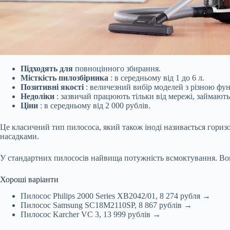
Підходять для
повноцінного збирання.
Місткість пилозбірника
: в середньому від 1 до 6 л.
Позитивні якості
: величезний вибір моделей з різною фу
Недоліки
: зазвичай працюють тільки від мережі, займають
Ціни
: в середньому від 2 000 рублів.
Це класичний тип пилососа, який також іноді називається гориз
насадками.
У стандартних пилососів найвища потужність всмоктування. Во
Хороші варіанти
Пилосос Philips 2000 Series XB2042/01, 8 274 рубля →
Пилосос Samsung SC18M2110SP, 8 867 рублів →
Пилосос Karcher VC 3, 13 999 рублів →