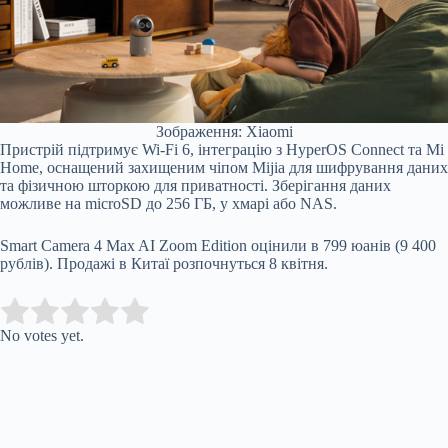
Зображення: Xiaomi
Пристрій підтримує Wi‑Fi 6, інтеграцію з HyperOS Connect та Mi
Home, оснащений захищеним чіпом Mijia для шифрування даних
та фізичною шторкою для приватності. Зберігання даних
можливе на microSD до 256 ГБ, у хмарі або NAS.
Smart Camera 4 Max AI Zoom Edition оцінили в 799 юанів (9 400
рублів). Продажі в Китаї розпочнуться 8 квітня.
Submit Rating
Rate this item:
No votes yet.