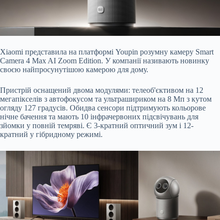
Xiaomi
представила
на платформі Youpin розумну камеру Smart
Camera 4 Max AI Zoom Edition. У компанії називають новинку
своєю найпросунутішою камерою для дому.
Пристрій оснащений двома модулями: телеоб'єктивом на 12
мегапікселів з автофокусом та ультрашириком на 8 Мп з кутом
огляду 127 градусів. Обидва сенсори підтримують кольорове
нічне бачення та мають 10 інфрачервоних підсвічувань для
зйомки у повній темряві. Є 3-кратний оптичний зум і 12-
кратний у гібридному режимі.