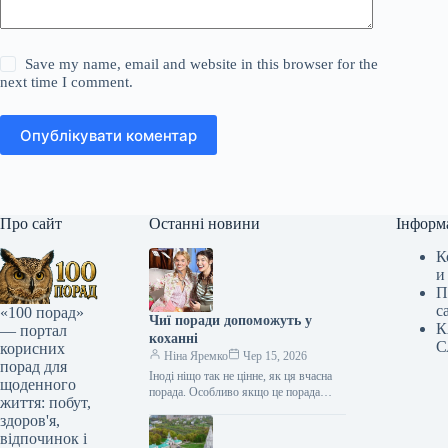
Save my name, email and website in this browser for the
next time I comment.
Опублікувати коментар
Про сайт
Останні новини
Інформ
К
и
П
с
«100 порад»
Чиї поради допоможуть у
К
— портал
коханні
С
корисних
Ніна Яремко
Чер 15, 2026
порад для
Іноді ніщо так не цінне, як ця вчасна
щоденного
порада. Особливо якщо це порада
життя: побут,
фахівця — дієтолога, лікаря,
здоров'я,
косметолога, тренера, стиліста…
відпочинок і