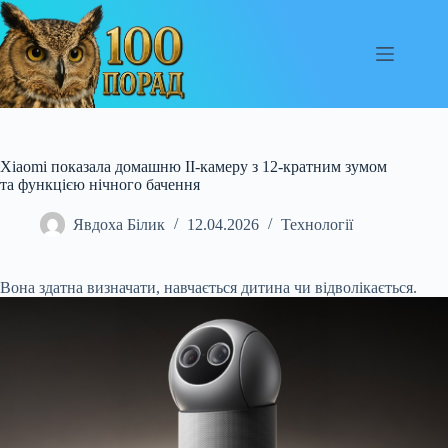
Перейти
до
вмісту
Xiaomi показала домашню ІІ-камеру з 12-кратним зумом
та функцією нічного бачення
Явдоха Білик
12.04.2026
Технології
Вона здатна визначати, навчається дитина чи відволікається.