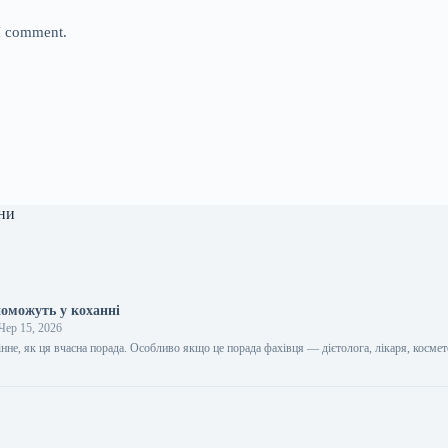
 I comment.
ни
поможуть у коханні
Чер 15, 2026
цінне, як ця вчасна порада. Особливо якщо це порада фахівця — дієтолога, лікаря, космет
…