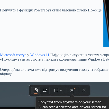
Популярна функція PowerToys стане базовою фічею Ножиць.
Microsoft тестує
у
Windows 11
ІІ-функцію вилучення тексту з екра
«Ножиці» та інтегрують у панель захоплення,
пише
Windows Late
Операційна система вже підтримує вилучення тексту із зображен
відпаде.