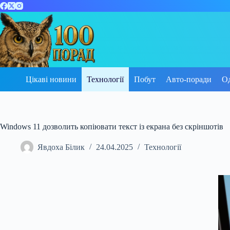
Перейти
до
вмісту
Цікаві новини
Технології
Побут
Авто-поради
О
Windows 11 дозволить копіювати текст із екрана без скріншотів
Явдоха Білик
24.04.2025
Технології