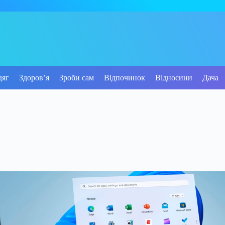
дяг
Здоров’я
Зроби сам
Відпочинок
Відносини
Дача