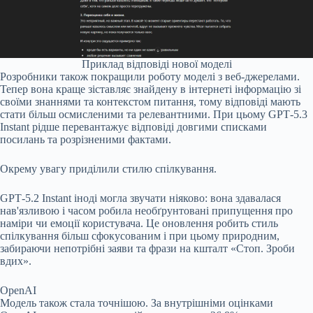
Приклад відповіді нової моделі
Розробники також покращили роботу моделі з веб-джерелами.
Тепер вона краще зіставляє знайдену в інтернеті інформацію зі
своїми знаннями та контекстом питання, тому відповіді мають
стати більш осмисленими та релевантними. При цьому GPT‑5.3
Instant рідше перевантажує відповіді довгими списками
посилань та розрізненими фактами.
Окрему увагу приділили стилю спілкування.
GPT‑5.2 Instant іноді могла звучати ніяково: вона здавалася
нав'язливою і часом робила необґрунтовані припущення про
наміри чи емоції користувача. Це оновлення робить стиль
спілкування більш сфокусованим і при цьому природним,
забираючи непотрібні заяви та фрази на кшталт «Стоп. Зроби
вдих».
OpenAI
Модель також стала точнішою. За внутрішніми оцінками