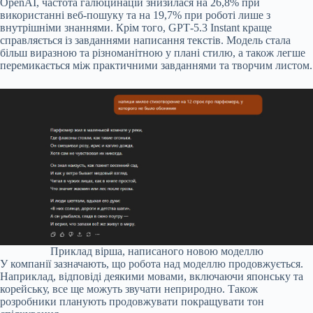
OpenAI, частота галюцинацій знизилася на 26,8% при
використанні веб-пошуку та на 19,7% при роботі лише з
внутрішніми знаннями. Крім того, GPT‑5.3 Instant краще
справляється із завданнями написання текстів. Модель стала
більш виразною та різноманітною у плані стилю, а також легше
перемикається між практичними завданнями та творчим листом.
Приклад вірша, написаного новою моделлю
У компанії зазначають, що робота над моделлю продовжується.
Наприклад, відповіді деякими мовами, включаючи японську та
корейську, все ще можуть звучати неприродно. Також
розробники планують продовжувати покращувати тон