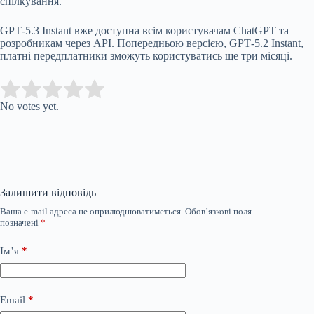
спілкування.
GPT‑5.3 Instant вже доступна всім користувачам ChatGPT та
розробникам через API. Попередньою версією, GPT‑5.2 Instant,
платні передплатники зможуть користуватись ще три місяці.
Submit Rating
Rate this item:
No votes yet.
Залишити відповідь
Ваша e-mail адреса не оприлюднюватиметься.
Обов’язкові поля
позначені
*
Ім’я
*
Email
*