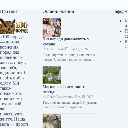
Про сайт
Останні новини
Інформ
К
и
П
с
«100 порад»
Чиї поради допоможуть у
К
— портал
коханні
С
корисних
Ніна Яремко
Чер 15, 2026
порад для
Іноді ніщо так не цінне, як ця вчасна
щоденного
порада. Особливо якщо це порада
життя: побут,
фахівця — дієтолога, лікаря,
здоров'я,
косметолога, тренера, стиліста…
відпочинок і
навіть вибір
одягу. Ми
Московські таємниці та
також
легенди
стежимо за
Остап Гарматюк
Чер 15, 2026
новинками
Таємничі зникнення людей, блукають
технологій,
душі, ” ” погані ” ” будинки і
які
прокляття чаклунів — усе є у Москві.
полегшують
Щоб…
життя. Наша
мета — прості