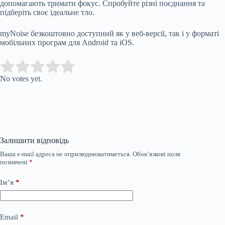
допомагають тримати фокус. Спробуйте різні поєднання та
підберіть своє ідеальне тло.
myNoise безкоштовно доступний як у веб-версії, так і у форматі
мобільних програм для Android та iOS.
Submit Rating
Rate this item:
No votes yet.
Залишити відповідь
Ваша e-mail адреса не оприлюднюватиметься.
Обов’язкові поля
позначені
*
Ім’я
*
Email
*