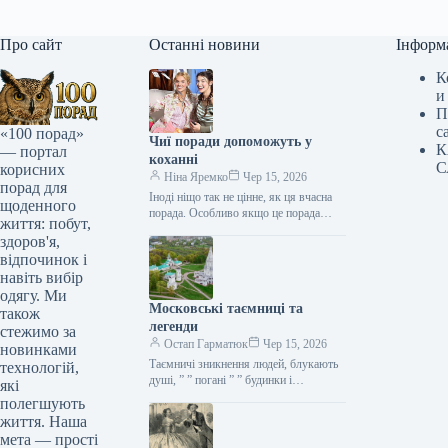
Про сайт
Останні новини
Інформ
К
и
П
с
«100 порад»
Чиї поради допоможуть у
К
— портал
коханні
С
корисних
Ніна Яремко
Чер 15, 2026
порад для
Іноді ніщо так не цінне, як ця вчасна
щоденного
порада. Особливо якщо це порада
життя: побут,
фахівця — дієтолога, лікаря,
здоров'я,
косметолога, тренера, стиліста…
відпочинок і
навіть вибір
одягу. Ми
Московські таємниці та
також
легенди
стежимо за
Остап Гарматюк
Чер 15, 2026
новинками
Таємничі зникнення людей, блукають
технологій,
душі, ” ” погані ” ” будинки і
які
прокляття чаклунів — усе є у Москві.
полегшують
Щоб…
життя. Наша
мета — прості