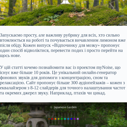
Запускаємо просту, але важливу рубрику для всіх, хто сильно
втомлюється на роботі та почувається вичавленим лимоном вже
після обіду. Кожен випуск «Відпочинку для мозку» пропонує
один спосіб відволіктися, перевести подих і просто перейти на
щось нове.
У цій статті хочемо познайомити вас із проектом myNoise, що
існує вже більше 10 років. Це унікальний онлайн-генератор
фонових звуків для допомоги з концентрацією, сном та
релаксацією. Сайт пропонує більше 300 аудіопейзажів – кожен з
еквалайзером з 8-12 слайдерів для точного налаштування частот
та окремих джерел звуку. Наприклад, птахів чи цикад.