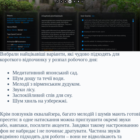
Вибрали найцікавіші варіанти, які чудово підходять для
короткого відпочинку у розпал робочого дня:
Медитативний японський сад.
Шум дощу та течії води.
Мелодії з вірменським дудуком.
Звуки лісу.
Заспокійливий спів для сну.
Шум хвиль на узбережжі.
Крім повзунків еквалайзера, багато мелодій і шумів мають готові
пресети: в одне натискання можна приглушити окремі звуки
або, навпаки, посилити акценти. Завдяки такому настроюванню
фон не набридає і не починає дратувати. Частина звуків
відмінно підходять для роботи – вони не відволікають та