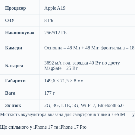
Процесор
Apple A19
ОЗУ
8 ГБ
Накопичувач
256/512 ГБ
Камери
Основна – 48 Мп + 48 Мп; фронтальна – 1
3692 мА·год, зарядка 40 Вт по дроту,
Батарея
MagSafe – 25 Вт
Габарити
149,6 × 71,5 × 8 мм
Вага
177 г
Зв'язок
2G, 3G, LTE, 5G, Wi-Fi 7, Bluetooth 6.0
Місткість акумулятора вказана для смартфонів тільки з eSIM — у
Що спільного у iPhone 17 та iPhone 17 Pro