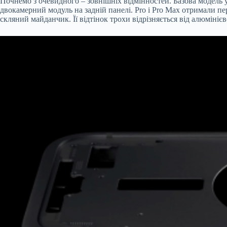
Почнемо з очевидного – зовнішніх відмінностей. Базова модель у
двокамерний модуль на задній панелі. Pro і Pro Max отримали пе
скляний майданчик. Її відтінок трохи відрізняється від алюмінієв