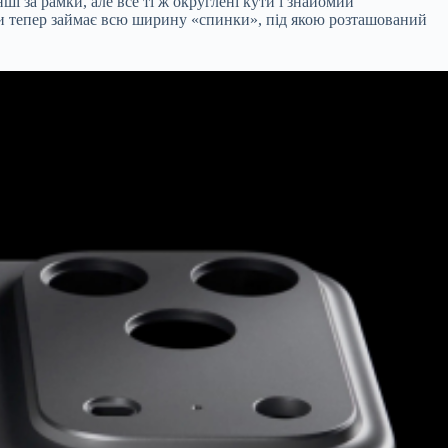
і за рамки, але все ті ж округлені кути і знайомий
мери тепер займає всю ширину «спинки», під якою розташований