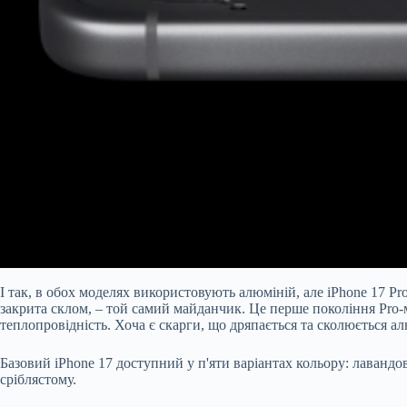
І так, в обох моделях використовують алюміній, але iPhone 17 P
закрита склом, – той самий майданчик. Це перше покоління Pro-
теплопровідність. Хоча є скарги, що дряпається та сколюється а
Базовий iPhone 17 доступний у п'яти варіантах кольору: лавандо
сріблястому.