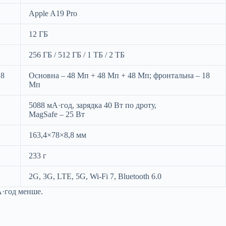
Apple A19 Pro
12 ГБ
256 ГБ / 512 ГБ / 1 ТБ / 2 ТБ
18
Основна – 48 Мп + 48 Мп + 48 Мп; фронтальна – 18
Мп
5088 мА·год, зарядка 40 Вт по дроту,
MagSafe – 25 Вт
163,4×78×8,8 мм
233 г
2G, 3G, LTE, 5G, Wi-Fi 7, Bluetooth 6.0
А·год менше.