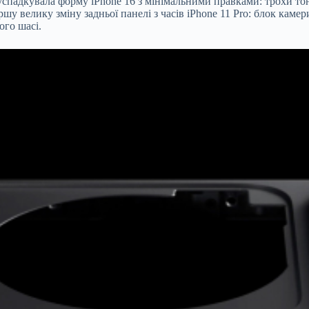
спадкувала форму iPhone 16 з мінімальними правками: трохи тонш
ршу велику зміну задньої панелі з часів iPhone 11 Pro: блок ка
ого шасі.