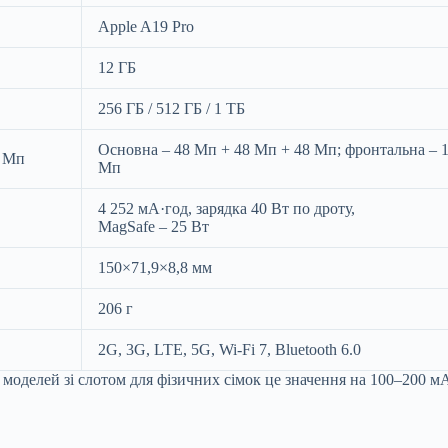
Apple A19 Pro
12 ГБ
256 ГБ / 512 ГБ / 1 ТБ
Основна – 48 Мп + 48 Мп + 48 Мп; фронтальна – 
8 Мп
Мп
4 252 мА·год, зарядка 40 Вт по дроту,
MagSafe – 25 Вт
150×71,9×8,8 мм
206 г
2G, 3G, LTE, 5G, Wi-Fi 7, Bluetooth 6.0
 моделей зі слотом для фізичних сімок це значення на 100–200 м