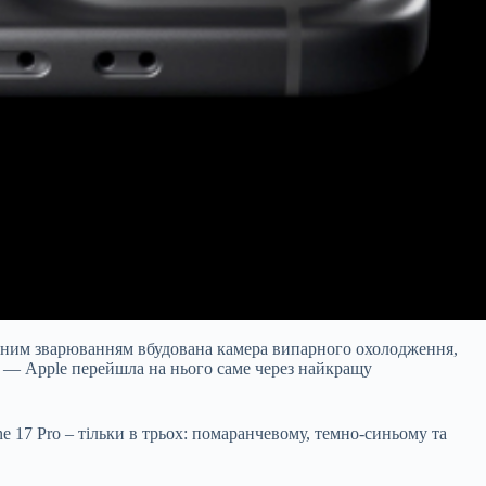
азерним зварюванням вбудована камера випарного охолодження,
ом — Apple перейшла на нього саме через найкращу
e 17 Pro – тільки в трьох: помаранчевому, темно-синьому та