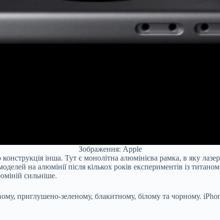
Зображення: Apple
ro конструкція інша. Тут є монолітна алюмінієва рамка, в яку л
моделей на алюмінії після кількох років експериментів із титан
люміній сильніше.
вому, приглушено-зеленому, блакитному, білому та чорному. iPhon