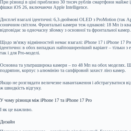
При різниці в ціні приблизно 30 тисяч рублів смартфони майже 
фішки iOS 26, включаючи Apple Intelligence.
Дисплеї взагалі ідентичні: 6,3-дюймові OLED з ProMotion (так A
сонячним світлом. Фронтальні камери теж однакові: 18 Мп із ква
відповідає за одночасну зйомку з основної та фронтальної камер.
Щодо зв'язку відмінностей немає взагалі: iPhone 17 і iPhone 17 
ідентично: в обох випадках найпоширеніший варіант – тільки з eS
так і для Pro-моделі.
Основна та ультраширока камери – по 48 Мп на обох моделях. Шв
подряпин, корпус з алюмінію та сапфіровий захист лінз камер.
Якщо не розглядати величезне навантаження і абстрагуватися від
ж швидкість відгуку.
У чому різниця між iPhone 17 та iPhone 17 Pro
І як це важливо.
Дизайн