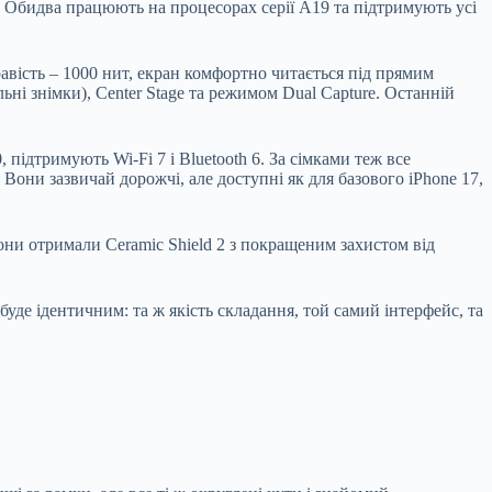
я. Обидва працюють на процесорах серії A19 та підтримують усі
равість – 1000 нит, екран комфортно читається під прямим
ні знімки), Center Stage та режимом Dual Capture. Останній
 підтримують Wi-Fi 7 і Bluetooth 6. За сімками теж все
 Вони зазвичай дорожчі, але доступні як для базового iPhone 17,
ни отримали Ceramic Shield 2 з покращеним захистом від
уде ідентичним: та ж якість складання, той самий інтерфейс, та