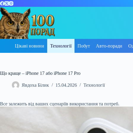
Перейти
до
вмісту
Цікаві новини
Технології
Побут
Авто-поради
О
Що краще – iPhone 17 або iPhone 17 Pro
Явдоха Білик
15.04.2026
Технології
Все залежить від ваших сценаріїв використання та потреб.