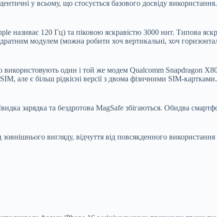
ідентичні у всьому, що стосується базового досвіду використанн
pple називає 120 Гц) та піковою яскравістю 3000 нит. Типова яск
дратним модулем (можна робити хоч вертикальні, хоч горизонталь
Pro використовують один і той же модем Qualcomm Snapdragon X80,
IM, але є більш рідкісні версії з двома фізичними SIM-картками.
идка зарядка та бездротова MagSafe збігаються. Обидва смартфо
 зовнішнього вигляду, відчуття від повсякденного використання б