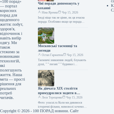
с
«100 порад»
Чиї поради допоможуть у
К
— портал
коханні
С
корисних
Ніна Яремко
Чер 15, 2026
порад для
Іноді ніщо так не цінне, як ця вчасна
щоденного
порада. Особливо якщо це порада
життя: побут,
фахівця — дієтолога, лікаря,
здоров'я,
косметолога, тренера, стиліста…
відпочинок і
навіть вибір
одягу. Ми
Московські таємниці та
також
легенди
стежимо за
Остап Гарматюк
Чер 15, 2026
новинками
Таємничі зникнення людей, блукають
технологій,
душі, ” ” погані ” ” будинки і
які
прокляття чаклунів — усе є у Москві.
полегшують
Щоб…
життя. Наша
мета — прості
рішення для
реальних
Як дівчата XIX століття
потреб
примудрялися ходити в
читачів.
туалет у спідницях
Леся Терещенко
Чер 15, 2026
крінолінових без сторонньої
Фото: youcut.ru Коли ми дивимося
допомоги
історичні фільми, мимоволі хочемо
Copyright © 2026 - 100 ПОРАД новини. Сайт
опинитися там: світські бесіди,