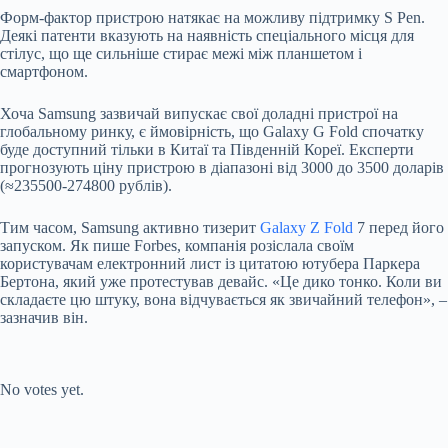
Форм-фактор пристрою натякає на можливу підтримку S Pen.
Деякі патенти вказують на наявність спеціального місця для
стілус, що ще сильніше стирає межі між планшетом і
смартфоном.
Хоча Samsung зазвичай випускає свої доладні пристрої на
глобальному ринку, є ймовірність, що Galaxy G Fold спочатку
буде доступний тільки в Китаї та Південній Кореї. Експерти
прогнозують ціну пристрою в діапазоні від 3000 до 3500 доларів
(≈235500-274800 рублів).
Тим часом, Samsung активно тизерит
Galaxy Z Fold
7 перед його
запуском. Як
пише
Forbes, компанія розіслала своїм
користувачам електронний лист із цитатою ютубера Паркера
Бертона, який уже протестував девайс. «Це дико тонко. Коли ви
складаєте цю штуку, вона відчувається як звичайний телефон», –
зазначив він.
Submit Rating
Rate this item:
No votes yet.
Submit Rating
Rate this item: