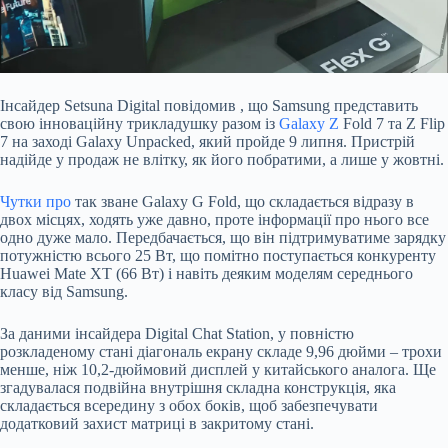
Інсайдер Setsuna Digital
повідомив
, що Samsung представить
свою інноваційну трикладушку разом із
Galaxy Z
Fold 7 та Z Flip
7 на заході Galaxy Unpacked, який пройде 9 липня. Пристрій
надійде у продаж не влітку, як його побратими, а лише у жовтні.
Чутки про
так зване Galaxy G Fold, що складається відразу в
двох місцях, ходять уже давно, проте інформації про нього все
одно дуже мало. Передбачається, що він підтримуватиме зарядку
потужністю всього 25 Вт, що помітно поступається конкуренту
Huawei Mate XT (66 Вт) і навіть деяким моделям середнього
класу від Samsung.
За даними інсайдера Digital Chat Station, у повністю
розкладеному стані діагональ екрану складе 9,96 дюйми – трохи
менше, ніж 10,2-дюймовий дисплей у китайського аналога. Ще
згадувалася подвійна внутрішня складна конструкція, яка
складається всередину з обох боків, щоб забезпечувати
додатковий захист матриці в закритому стані.