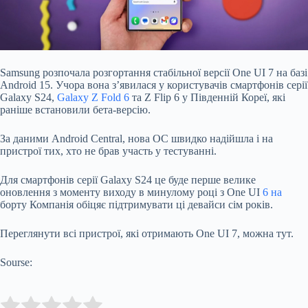
Samsung
розпочала
розгортання стабільної версії One UI 7 на базі
Android 15. Учора вона з’явилася у користувачів смартфонів серії
Galaxy S24,
Galaxy Z
Fold 6
та Z Flip 6 у Південній Кореї, які
раніше встановили бета-версію.
За даними Android Central, нова ОС швидко надійшла і на
пристрої тих, хто не брав участь у тестуванні.
Для смартфонів серії Galaxy S24 це буде перше велике
оновлення з моменту виходу в минулому році з One UI
6 на
борту Компанія обіцяє підтримувати ці девайси сім років.
Переглянути всі пристрої, які отримають One UI 7, можна тут.
Sourse:
Submit Rating
Rate this item: