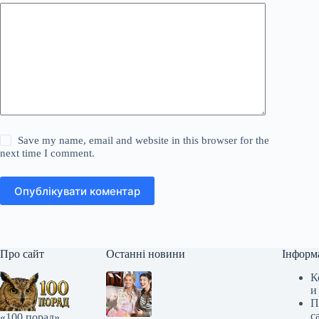
Save my name, email and website in this browser for the
next time I comment.
Опублікувати коментар
Про сайт
Останні новини
Інформ
К
и
П
с
«100 порад»