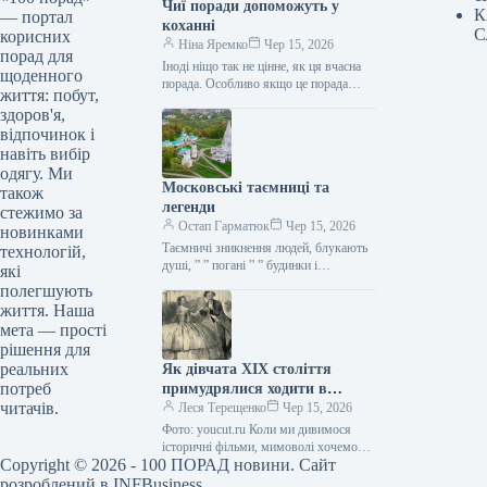
Чиї поради допоможуть у
К
— портал
коханні
С
корисних
Ніна Яремко
Чер 15, 2026
порад для
Іноді ніщо так не цінне, як ця вчасна
щоденного
порада. Особливо якщо це порада
життя: побут,
фахівця — дієтолога, лікаря,
здоров'я,
косметолога, тренера, стиліста…
відпочинок і
навіть вибір
одягу. Ми
Московські таємниці та
також
легенди
стежимо за
Остап Гарматюк
Чер 15, 2026
новинками
Таємничі зникнення людей, блукають
технологій,
душі, ” ” погані ” ” будинки і
які
прокляття чаклунів — усе є у Москві.
полегшують
Щоб…
життя. Наша
мета — прості
рішення для
реальних
Як дівчата XIX століття
потреб
примудрялися ходити в
читачів.
туалет у спідницях
Леся Терещенко
Чер 15, 2026
крінолінових без сторонньої
Фото: youcut.ru Коли ми дивимося
допомоги
історичні фільми, мимоволі хочемо
Copyright © 2026 - 100 ПОРАД новини. Сайт
опинитися там: світські бесіди,
вишукані манери, розкішні бали,
розроблений в
INFBusiness