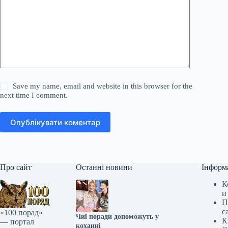
Save my name, email and website in this browser for the
next time I comment.
Опублікувати коментар
Про сайт
Останні новини
Інформ
К
и
П
с
«100 порад»
Чиї поради допоможуть у
К
— портал
коханні