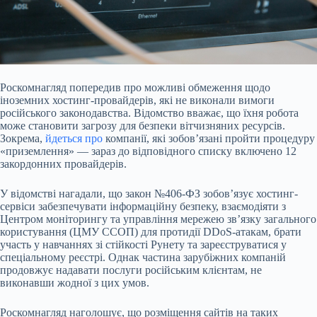
Роскомнагляд
попередив
про можливі обмеження щодо
іноземних хостинг-провайдерів, які не виконали вимоги
російського законодавства. Відомство вважає, що їхня робота
може становити загрозу для безпеки вітчизняних ресурсів.
Зокрема,
йдеться про
компанії, які зобов’язані пройти процедуру
«приземлення» — зараз до відповідного списку включено 12
закордонних провайдерів.
У відомстві нагадали, що закон №406-ФЗ зобов’язує хостинг-
сервіси забезпечувати інформаційну безпеку, взаємодіяти з
Центром моніторингу та управління мережею зв’язку загального
користування (ЦМУ ССОП) для протидії DDoS-атакам, брати
участь у навчаннях зі стійкості Рунету та зареєструватися у
спеціальному реєстрі. Однак частина зарубіжних компаній
продовжує надавати послуги російським клієнтам, не
виконавши жодної з цих умов.
Роскомнагляд наголошує, що розміщення сайтів на таких