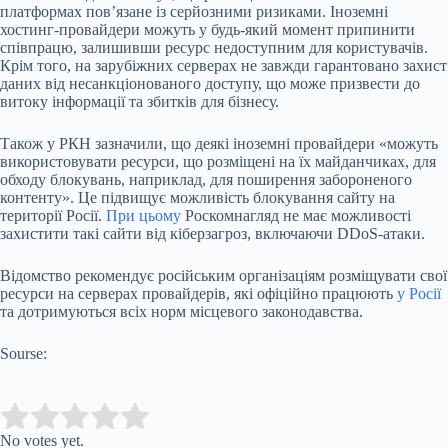
платформах пов’язане із серйозними ризиками. Іноземні
хостинг-провайдери можуть у будь-який момент припинити
співпрацю, залишивши ресурс недоступним для користувачів.
Крім того, на зарубіжних серверах не завжди гарантовано захист
даних від несанкціонованого доступу, що може призвести до
витоку інформації та збитків для бізнесу.
Також у РКН зазначили, що деякі іноземні провайдери «можуть
використовувати ресурси, що розміщені на їх майданчиках, для
обходу блокувань, наприклад, для поширення забороненого
контенту». Це підвищує можливість блокування сайту на
території Росії.
При цьому
Роскомнагляд не має можливості
захистити такі сайти від кіберзагроз, включаючи DDoS-атаки.
Відомство рекомендує російським організаціям розміщувати свої
ресурси на серверах провайдерів, які офіційно працюють
у Росії
та дотримуються всіх норм місцевого законодавства.
Sourse:
Submit Rating
Rate this item:
No votes yet.