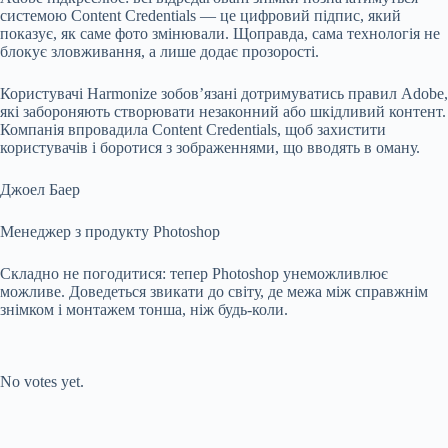
системою Content Credentials — це цифровий підпис, який
показує, як саме фото змінювали. Щоправда, сама технологія не
блокує зловживання, а лише додає прозорості.
Користувачі Harmonize зобов’язані дотримуватись правил Adobe,
які забороняють створювати незаконний або шкідливий контент.
Компанія впровадила Content Credentials, щоб захистити
користувачів і боротися з зображеннями, що вводять в оману.
Джоел Баер
Менеджер з продукту Photoshop
Складно не погодитися: тепер Photoshop унеможливлює
можливе. Доведеться звикати до світу, де межа між справжнім
знімком і монтажем тонша, ніж будь-коли.
Submit Rating
Rate this item:
No votes yet.
Submit Rating
Rate this item: