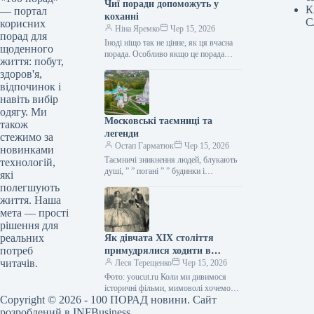
Чиї поради допоможуть у
К
— портал
коханні
С
корисних
Ніна Яремко
Чер 15, 2026
порад для
Іноді ніщо так не цінне, як ця вчасна
щоденного
порада. Особливо якщо це порада
життя: побут,
фахівця — дієтолога, лікаря,
здоров'я,
косметолога, тренера, стиліста…
відпочинок і
навіть вибір
одягу. Ми
Московські таємниці та
також
легенди
стежимо за
Остап Гарматюк
Чер 15, 2026
новинками
Таємничі зникнення людей, блукають
технологій,
душі, ” ” погані ” ” будинки і
які
прокляття чаклунів — усе є у Москві.
полегшують
Щоб…
життя. Наша
мета — прості
рішення для
реальних
Як дівчата XIX століття
потреб
примудрялися ходити в
читачів.
туалет у спідницях
Леся Терещенко
Чер 15, 2026
крінолінових без сторонньої
Фото: youcut.ru Коли ми дивимося
допомоги
історичні фільми, мимоволі хочемо
Copyright © 2026 - 100 ПОРАД новини. Сайт
опинитися там: світські бесіди,
вишукані манери, розкішні бали,
розроблений в
INFBusiness