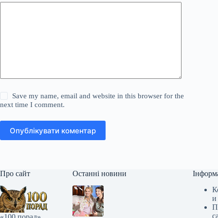
Save my name, email and website in this browser for the
next time I comment.
Опублікувати коментар
Про сайт
Останні новини
Інформ
К
и
П
с
«100 порад»