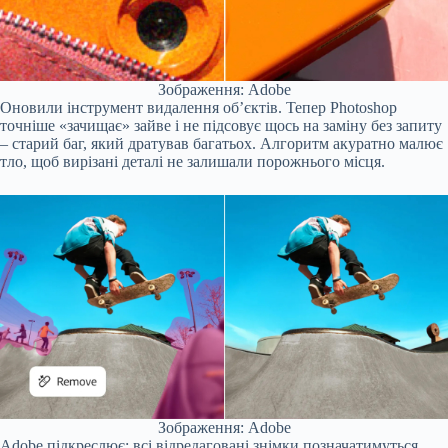
Зображення: Adobe
Оновили інструмент видалення об’єктів. Тепер Photoshop
точніше «зачищає» зайве і не підсовує щось на заміну без запиту
– старий баг, який дратував багатьох. Алгоритм акуратно малює
тло, щоб вирізані деталі не залишали порожнього місця.
Зображення: Adobe
Adobe підкреслює: всі відредаговані знімки позначатимуться