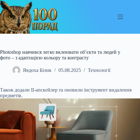
Перейти
до
вмісту
Photoshop навчився легко вклеювати об’єкти та людей у
фото – з адаптацією кольору та контрасту
Явдоха Білик
05.08.2025
Технології
Також додали ІІ-апскейлер та оновили інструмент видалення
предметів.