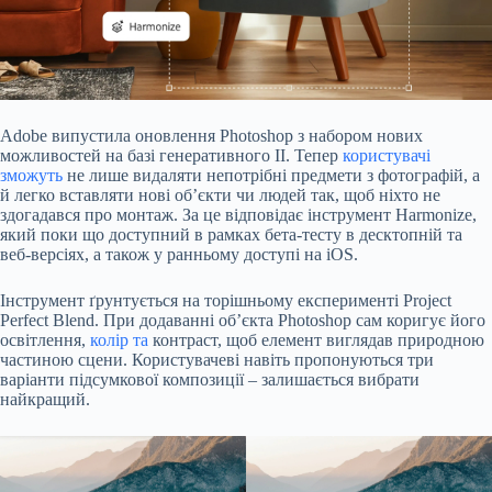
Adobe
випустила
оновлення Photoshop з набором нових
можливостей на базі генеративного ІІ. Тепер
користувачі
зможуть
не лише видаляти непотрібні предмети з фотографій, а
й легко вставляти нові об’єкти чи людей так, щоб ніхто не
здогадався про монтаж. За це відповідає інструмент Harmonize,
який поки що доступний в рамках бета-тесту в десктопній та
веб-версіях, а також у ранньому доступі на iOS.
Інструмент ґрунтується на торішньому експерименті Project
Perfect Blend. При додаванні об’єкта Photoshop сам коригує його
освітлення,
колір та
контраст, щоб елемент виглядав природною
частиною сцени. Користувачеві навіть пропонуються три
варіанти підсумкової композиції – залишається вибрати
найкращий.