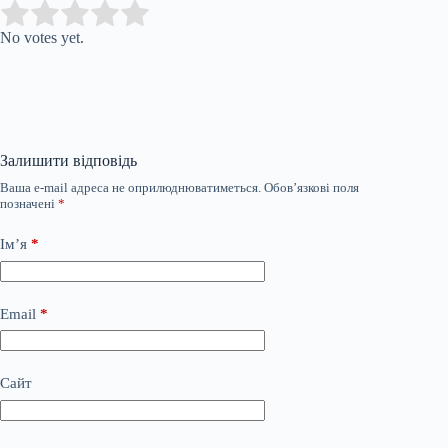
Submit Rating
Rate this item:
No votes yet.
Залишити відповідь
Ваша e-mail адреса не оприлюднюватиметься.
Обов’язкові поля
позначені
*
Ім’я
*
Email
*
Сайт