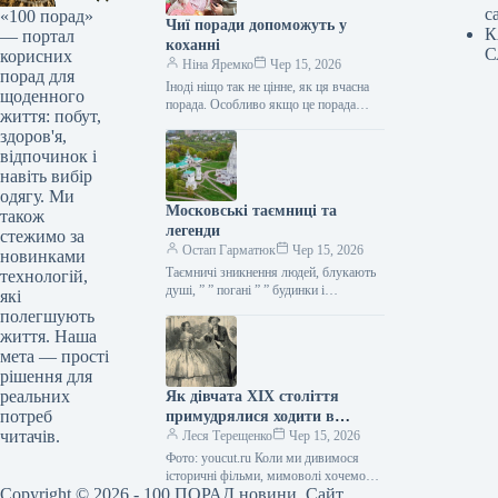
с
«100 порад»
Чиї поради допоможуть у
К
— портал
коханні
С
корисних
Ніна Яремко
Чер 15, 2026
порад для
Іноді ніщо так не цінне, як ця вчасна
щоденного
порада. Особливо якщо це порада
життя: побут,
фахівця — дієтолога, лікаря,
здоров'я,
косметолога, тренера, стиліста…
відпочинок і
навіть вибір
одягу. Ми
Московські таємниці та
також
легенди
стежимо за
Остап Гарматюк
Чер 15, 2026
новинками
Таємничі зникнення людей, блукають
технологій,
душі, ” ” погані ” ” будинки і
які
прокляття чаклунів — усе є у Москві.
полегшують
Щоб…
життя. Наша
мета — прості
рішення для
реальних
Як дівчата XIX століття
потреб
примудрялися ходити в
читачів.
туалет у спідницях
Леся Терещенко
Чер 15, 2026
крінолінових без сторонньої
Фото: youcut.ru Коли ми дивимося
допомоги
історичні фільми, мимоволі хочемо
Copyright © 2026 - 100 ПОРАД новини. Сайт
опинитися там: світські бесіди,