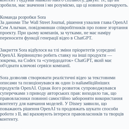
зробили, має значення і ми розуміємо, що ці новини розчарують.
Команда розробки Sora
За даними The Wall Street Journal, рішення ухвалив глава OpenAI
Сем Альтман, повідомивши співробітників про повне згортання
проекту. При цьому компанія, за чутками, не має наміру
переносити функції генерації відео в ChatGPT.
Закриття Sora відбулося на тлі зміни пріоритетів усередині
OpenAI. Керівництво робить ставку на інші продукти —
зокрема, на Codex та «супердодаток» ChatGPT, який має
об'єднати ключові сервіси компанії.
Sora дозволяв створювати реалістичні відео за текстовими
описами та позиціонувався як один із найамбіційніших
продуктів OpenAI. Однак його розвиток супроводжувався
суперечками з приводу авторських прав: виходило так, що
правовласники повинні самостійно забороняти використання
контенту для навчання моделей. У Disney заявили, що
поважають рішення OpenAI та продовжать шукати способи
роботи з ІІ, які враховують інтереси правовласників та творців
контенту.