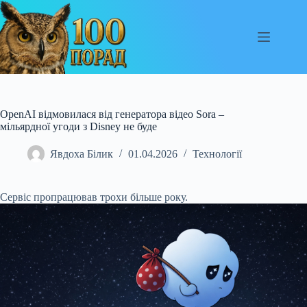
Перейти
до
вмісту
OpenAI відмовилася від генератора відео Sora –
мільярдної угоди з Disney не буде
Явдоха Білик
01.04.2026
Технології
Сервіс пропрацював трохи більше року.