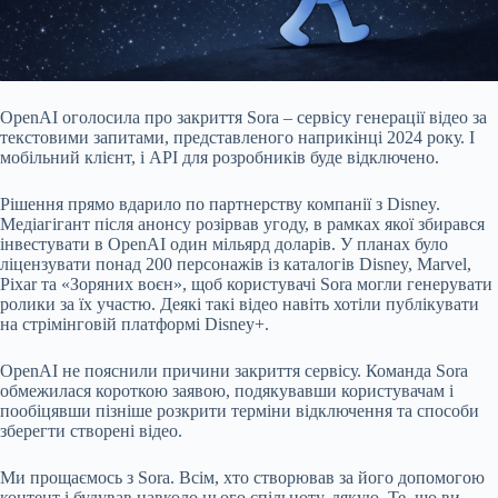
OpenAI
оголосила
про закриття Sora – сервісу генерації відео за
текстовими запитами, представленого наприкінці 2024 року. І
мобільний клієнт, і API для розробників буде відключено.
Рішення прямо вдарило по партнерству компанії з Disney.
Медіагігант після анонсу розірвав угоду, в рамках якої збирався
інвестувати в OpenAI один мільярд доларів. У планах було
ліцензувати понад 200 персонажів із каталогів Disney, Marvel,
Pixar та «Зоряних воєн», щоб користувачі Sora могли генерувати
ролики за їх участю. Деякі такі відео навіть хотіли публікувати
на стрімінговій платформі Disney+.
OpenAI не пояснили причини закриття сервісу. Команда Sora
обмежилася короткою заявою, подякувавши користувачам і
пообіцявши пізніше розкрити терміни відключення та способи
зберегти створені відео.
Ми прощаємось з Sora. Всім, хто створював за його допомогою
контент і будував навколо нього спільноту, дякую. Те, що ви