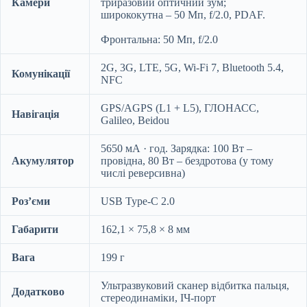
Камери
триразовий оптичний зум;
ширококутна – 50 Мп, f/2.0, PDAF.
Фронтальна: 50 Мп, f/2.0
2G, 3G, LTE, 5G, Wi-Fi 7, Bluetooth 5.4,
Комунікації
NFC
GPS/AGPS (L1 + L5), ГЛОНАСС,
Навігація
Galileo, Beidou
5650 мА · год. Зарядка: 100 Вт –
Акумулятор
провідна, 80 Вт – бездротова (у тому
числі реверсивна)
Роз’єми
USB Type-C 2.0
Габарити
162,1 × 75,8 × 8 мм
Вага
199 г
Ультразвуковий сканер відбитка пальця,
Додатково
стереодинаміки, ІЧ-порт