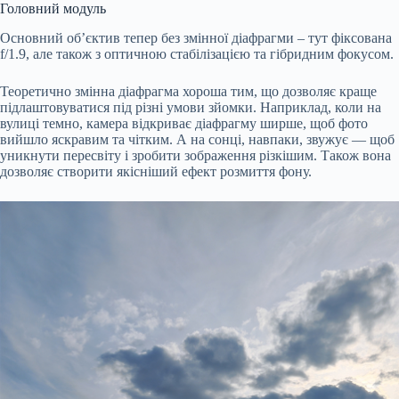
Головний модуль
Основний об’єктив тепер без змінної діафрагми – тут фіксована
f/1.9, але також з оптичною стабілізацією та гібридним фокусом.
Теоретично змінна діафрагма хороша тим, що дозволяє краще
підлаштовуватися під різні умови зйомки. Наприклад, коли на
вулиці темно, камера відкриває діафрагму ширше, щоб фото
вийшло яскравим та чітким. А на сонці, навпаки, звужує — щоб
уникнути пересвіту і зробити зображення різкішим. Також вона
дозволяє створити якісніший ефект розмиття фону.