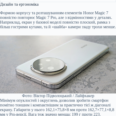
Дизайн та ергономіка
Формою корпусу та розташуванням елементів Honor Magic 7
повністю повторює Magic 7 Pro, але з відмінностями у деталях.
Наприклад, екран у базової моделі повністю плоский, рамка з
більш гострими кутами, та й «шайба» камери ззаду трохи менше.
Фото: Віктор Підволоцький / Лайфхакер
Мінімум опуклостей і округлень дозволив зробити смартфон
помітно тоншим і компактнішим за практично тієї ж діагоналі
екрану. Габарити у нього 162,1×75,8×8 мм проти 162,7×77,1×8,8
мм у Pro-версії. Вага теж значно менша: 199 г проти 223.