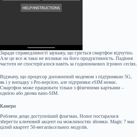
Заради справедливості зауважу, що гріється смартфон відчутно.
Але це все ж таки не впливає на його продуктивність. Падіння
частоти не спостерігалося навіть за годинникових ігрових сесіях.
Відзначу, що процесор доповнений модемом з підтримкою 5G,
як і у випадку з Pro-версією, але підтримки eSIM немає.
Смартфон може працювати тільки з фізичними картками –
однією або двома nano-SIM.
Камери
Роблячи дещо доступніший флагман, Honor постаралася
зберегти ключовий акцент на можливостях зйомки. Magic 7 має
цілий квартет 50-мегапіксельних модулів.