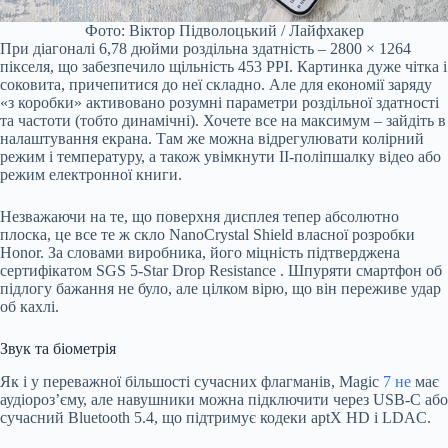
Фото: Віктор Підволоцький / Лайфхакер
При діагоналі 6,78 дюйми роздільна здатність – 2800 × 1264
пікселя, що забезпечило щільність 453 PPI. Картинка дуже чітка і
соковита, причепитися до неї складно. Але для економії заряду
«з коробки» активовано розумні параметри роздільної здатності
та частоти (тобто динамічні). Хочете все на максимум – зайдіть в
налаштування екрана. Там же можна відрегулювати колірний
режим і температуру, а також увімкнути ІІ-поліпшалку відео або
режим електронної книги.
Незважаючи на те, що поверхня дисплея тепер абсолютно
плоска, це все те ж скло NanoCrystal Shield власної розробки
Honor. За словами виробника, його міцність підтверджена
сертифікатом
SGS 5-Star Drop Resistance
. Шпуряти смартфон об
підлогу бажання не було, але цілком вірю, що він переживе удар
об кахлі.
Звук та біометрія
Як і у переважної більшості сучасних флагманів, Magic
7 не
має
аудіороз’єму, але навушники можна підключити через USB-C або
сучасний Bluetooth 5.4, що підтримує кодеки aptX HD і LDAC.