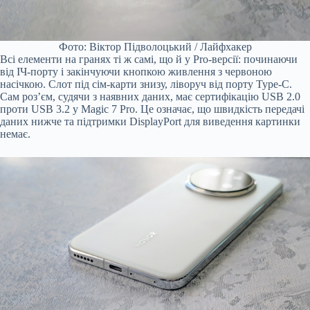
Фото: Віктор Підволоцький / Лайфхакер
Всі елементи на гранях ті ж самі, що й у Pro-версії: починаючи
від ІЧ-порту і закінчуючи кнопкою живлення з червоною
насічкою. Слот під сім-карти знизу, ліворуч від порту Type-C.
Сам роз’єм, судячи з наявних даних, має сертифікацію USB 2.0
проти USB 3.2 у Magic 7 Pro. Це означає, що швидкість передачі
даних нижче та підтримки DisplayPort для виведення картинки
немає.