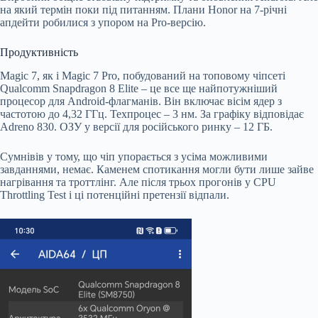
на який термін поки під питанням. Плани Honor на 7-річні
апдейти робилися з упором на Pro-версію.
Продуктивність
Magic 7, як і Magic 7 Pro, побудований на топовому чіпсеті
Qualcomm Snapdragon 8 Elite – це все ще найпотужніший
процесор для Android-флагманів. Він включає вісім ядер з
частотою до 4,32 ГГц. Техпроцес – 3 нм. За графіку відповідає
Adreno 830. ОЗУ у версії для російського ринку – 12 ГБ.
Сумнівів у тому, що чіп упорається з усіма можливими
завданнями, немає. Каменем спотикання могли бути лише зайве
нагрівання та троттлінг. Але після трьох прогонів у CPU
Throttling Test і ці потенційні претензії відпали.