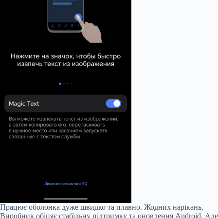
Працює оболонка дуже швидко та плавно. Жодних нарікань.
Виробник обіцяє стабільну підтримку та оновлення Android. Але