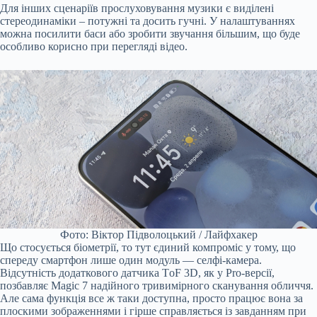
Для інших сценаріїв прослуховування музики є виділені
стереодинаміки – потужні та досить гучні. У налаштуваннях
можна посилити баси або зробити звучання більшим, що буде
особливо корисно при перегляді відео.
Фото: Віктор Підволоцький / Лайфхакер
Що стосується біометрії, то тут єдиний компроміс у тому, що
спереду смартфон лише один модуль — селфі-камера.
Відсутність додаткового датчика TоF 3D, як у Pro-версії,
позбавляє Magic 7 надійного тривимірного сканування обличчя.
Але сама функція все ж таки доступна, просто працює вона за
плоскими зображеннями і гірше справляється із завданням при