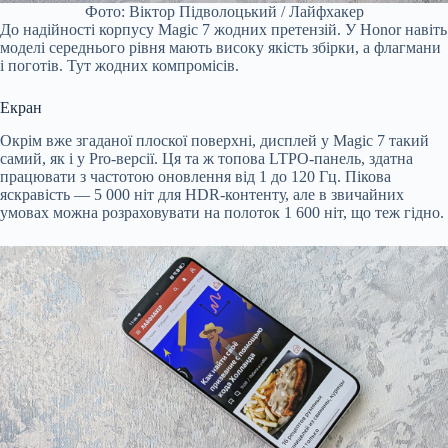
Фото: Віктор Підволоцький / Лайфхакер
До надійності корпусу Magic 7 жодних претензій. У Honor навіть
моделі середнього рівня мають високу якість збірки, а флагмани
і поготів. Тут жодних компромісів.
Екран
Окрім вже згаданої плоскої поверхні, дисплей у Magic 7 такий
самий, як і у Pro-версії. Ця та ж топова LTPO-панель, здатна
працювати з частотою оновлення від 1 до 120 Гц. Пікова
яскравість — 5 000 ніт для HDR-контенту, але в звичайних
умовах можна розраховувати на полоток 1 600 ніт, що теж гідно.