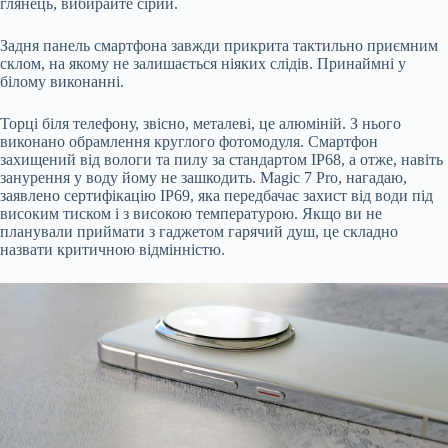
глянець, вибирайте сірий.
Задня панель смартфона завжди прикрита тактильно приємним
склом, на якому не залишається ніяких слідів. Принаймні у
білому виконанні.
Торці біля телефону, звісно, металеві, це алюміній. З нього
виконано обрамлення круглого фотомодуля. Смартфон
захищений від вологи та пилу за стандартом IP68, а отже, навіть
занурення у воду йому не зашкодить. Magic 7 Pro, нагадаю,
заявлено сертифікацію IP69, яка передбачає захист від води під
високим тиском і з високою температурою. Якщо ви не
планували приймати з гаджетом гарячий душ, це складно
назвати критичною відмінністю.