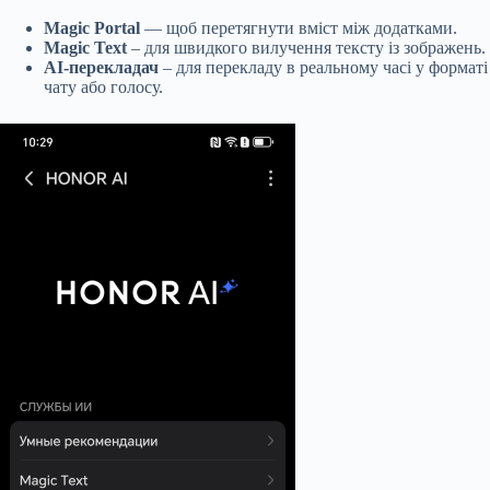
Magic Portal
— щоб перетягнути вміст між додатками.
Magic Text
– для швидкого вилучення тексту із зображень.
AI-перекладач
– для перекладу в реальному часі у форматі
чату або голосу.