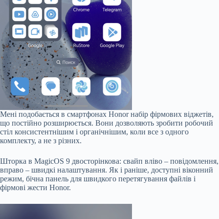
Мені подобається в смартфонах Honor набір фірмових віджетів,
що постійно розширюється. Вони дозволяють зробити робочий
стіл консистентнішим і органічнішим, коли все з одного
комплекту, а не з різних.
Шторка в MagicOS 9 двосторінкова: свайп вліво – повідомлення,
вправо – швидкі налаштування. Як і раніше, доступні віконний
режим, бічна панель для швидкого перетягування файлів і
фірмові жести Honor.