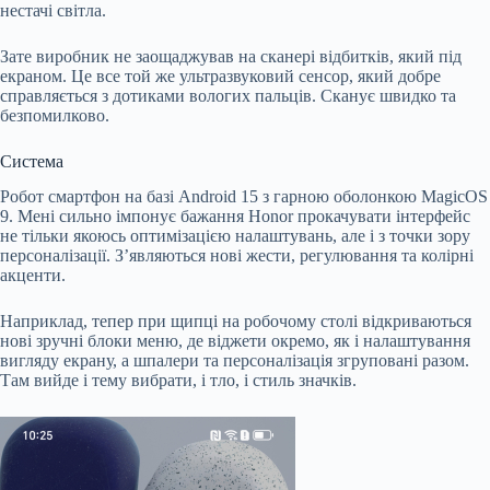
нестачі світла.
Зате виробник не заощаджував на сканері відбитків, який під
екраном. Це все той же ультразвуковий сенсор, який добре
справляється з дотиками вологих пальців. Сканує швидко та
безпомилково.
Система
Робот смартфон на базі Android 15 з гарною оболонкою MagicOS
9. Мені сильно імпонує бажання Honor прокачувати інтерфейс
не тільки якоюсь оптимізацією налаштувань, але і з точки зору
персоналізації. З’являються нові жести, регулювання та колірні
акценти.
Наприклад, тепер при щипці на робочому столі відкриваються
нові зручні блоки меню, де віджети окремо, як і налаштування
вигляду екрану, а шпалери та персоналізація згруповані разом.
Там вийде і тему вибрати, і тло, і стиль значків.