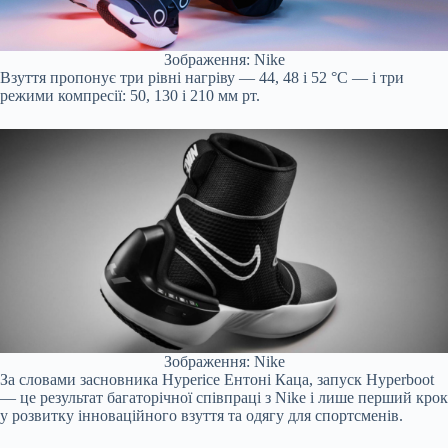
Зображення: Nike
Взуття пропонує три рівні нагріву — 44, 48 і 52 °C — і три
режими компресії: 50, 130 і 210 мм рт.
Зображення: Nike
За словами засновника Hyperice Ентоні Каца, запуск Hyperboot
— це результат багаторічної співпраці з Nike і лише перший крок
у розвитку інноваційного взуття та одягу для спортсменів.