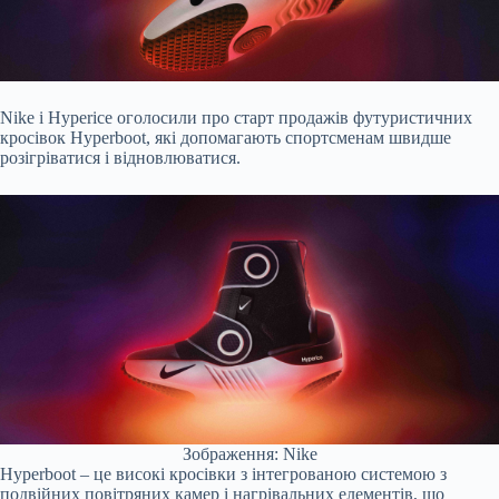
Nike і Hyperice
оголосили
про старт продажів футуристичних
кросівок Hyperboot, які допомагають спортсменам швидше
розігріватися і відновлюватися.
Зображення: Nike
Hyperboot – це високі кросівки з інтегрованою системою з
подвійних повітряних камер і нагрівальних елементів, що