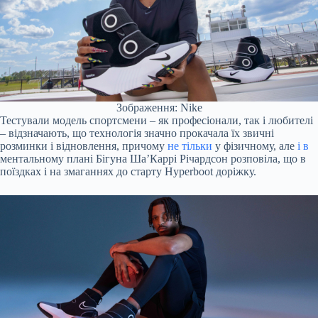
Зображення: Nike
Тестували модель спортсмени – як професіонали, так і любителі
– відзначають, що технологія значно прокачала їх звичні
розминки і відновлення, причому
не тільки
у фізичному, але
і в
ментальному плані Бігуна Ша’Каррі Річардсон розповіла, що в
поїздках і на змаганнях до старту Hyperboot доріжку.