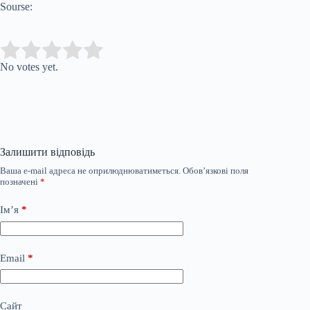
Sourse:
Submit Rating
Rate this item:
No votes yet.
Залишити відповідь
Ваша e-mail адреса не оприлюднюватиметься.
Обов’язкові поля
позначені
*
Ім’я
*
Email
*
Сайт