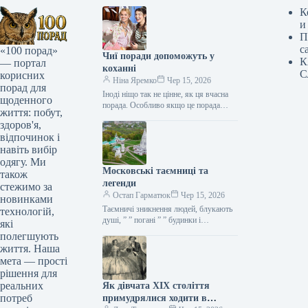
К
и
П
с
«100 порад»
Чиї поради допоможуть у
К
— портал
коханні
С
корисних
Ніна Яремко
Чер 15, 2026
порад для
Іноді ніщо так не цінне, як ця вчасна
щоденного
порада. Особливо якщо це порада
життя: побут,
фахівця — дієтолога, лікаря,
здоров'я,
косметолога, тренера, стиліста…
відпочинок і
навіть вибір
одягу. Ми
Московські таємниці та
також
легенди
стежимо за
Остап Гарматюк
Чер 15, 2026
новинками
Таємничі зникнення людей, блукають
технологій,
душі, ” ” погані ” ” будинки і
які
прокляття чаклунів — усе є у Москві.
полегшують
Щоб…
життя. Наша
мета — прості
рішення для
реальних
Як дівчата XIX століття
потреб
примудрялися ходити в