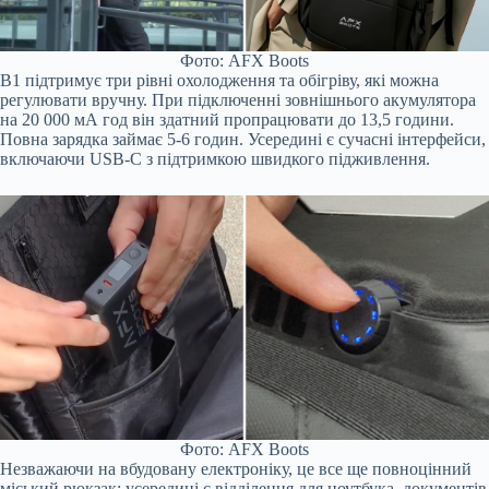
Фото: AFX Boots
B1 підтримує три рівні охолодження та обігріву, які можна
регулювати вручну. При підключенні зовнішнього акумулятора
на 20 000 мА год він здатний пропрацювати до 13,5 години.
Повна зарядка займає 5-6 годин. Усередині є сучасні інтерфейси,
включаючи USB-C з підтримкою швидкого підживлення.
Фото: AFX Boots
Незважаючи на вбудовану електроніку, це все ще повноцінний
міський рюкзак: усередині є відділення для ноутбука, документів