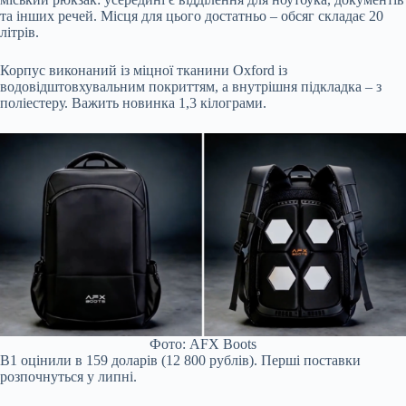
та інших речей. Місця для цього достатньо – обсяг складає 20
літрів.
Корпус виконаний із міцної тканини Oxford із
водовідштовхувальним покриттям, а внутрішня підкладка – з
поліестеру. Важить новинка 1,3 кілограми.
Фото: AFX Boots
B1 оцінили в 159 доларів (12 800 рублів). Перші поставки
розпочнуться у липні.