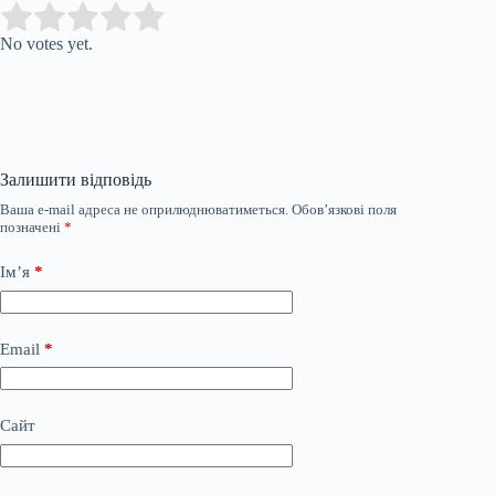
Submit Rating
Rate this item:
No votes yet.
Залишити відповідь
Ваша e-mail адреса не оприлюднюватиметься.
Обов’язкові поля
позначені
*
Ім’я
*
Email
*
Сайт