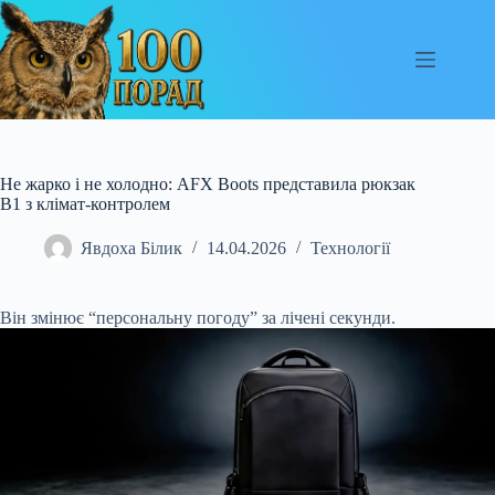
Перейти
до
вмісту
Не жарко і не холодно: AFX Boots представила рюкзак
B1 з клімат-контролем
Явдоха Білик
14.04.2026
Технології
Він змінює “персональну погоду” за лічені секунди.