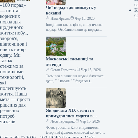
с
«100 порад»
Чиї поради допоможуть у
К
— портал
коханні
С
корисних
Ніна Яремко
Чер 15, 2026
порад для
Іноді ніщо так не цінне, як ця вчасна
щоденного
порада. Особливо якщо це порада
життя: побут,
фахівця — дієтолога, лікаря,
здоров'я,
косметолога, тренера, стиліста…
відпочинок і
навіть вибір
одягу. Ми
Московські таємниці та
також
легенди
стежимо за
Остап Гарматюк
Чер 15, 2026
новинками
Таємничі зникнення людей, блукають
технологій,
душі, ” ” погані ” ” будинки і
які
прокляття чаклунів — усе є у Москві.
полегшують
Щоб…
життя. Наша
мета — прості
рішення для
реальних
Як дівчата XIX століття
потреб
примудрялися ходити в
читачів.
туалет у спідницях
Леся Терещенко
Чер 15, 2026
крінолінових без сторонньої
Фото: youcut.ru Коли ми дивимося
допомоги
історичні фільми, мимоволі хочемо
Copyright © 2026 - 100 ПОРАД новини. Сайт
опинитися там: світські бесіди,