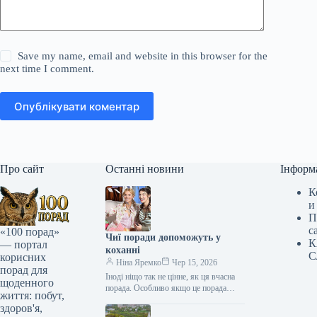
Save my name, email and website in this browser for the
next time I comment.
Опублікувати коментар
Про сайт
Останні новини
Інформ
К
и
П
с
«100 порад»
Чиї поради допоможуть у
К
— портал
коханні
С
корисних
Ніна Яремко
Чер 15, 2026
порад для
Іноді ніщо так не цінне, як ця вчасна
щоденного
порада. Особливо якщо це порада
життя: побут,
фахівця — дієтолога, лікаря,
здоров'я,
косметолога, тренера, стиліста…