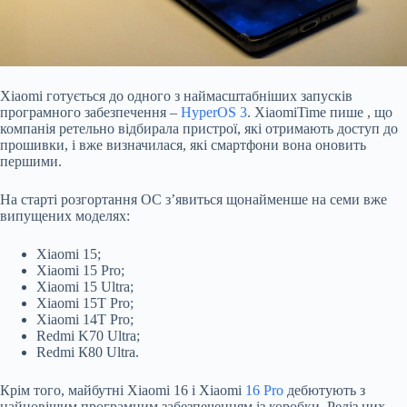
Xiaomi готується до одного з наймасштабніших запусків
програмного забезпечення –
HyperOS 3
. XiaomiTime
пише
, що
компанія ретельно відбирала пристрої, які отримають доступ до
прошивки, і вже визначилася, які смартфони вона оновить
першими.
На старті розгортання ОС з’явиться щонайменше на семи вже
випущених моделях:
Xiaomi 15;
Xiaomi 15 Pro;
Xiaomi 15 Ultra;
Xiaomi 15T Pro;
Xiaomi 14T Pro;
Redmi K70 Ultra;
Redmi К80 Ultra.
Крім того, майбутні Xiaomi 16 і Xiaomi
16 Pro
дебютують з
найновішим програмним забезпеченням із коробки. Реліз цих