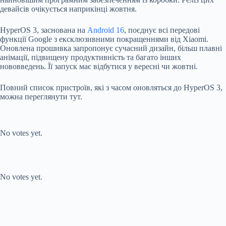
девайсів очікується наприкінці жовтня.
HyperOS 3, заснована на
Android 16
, поєднує всі передові
функції Google з ексклюзивними покращеннями від Xiaomi.
Оновлена прошивка запропонує сучасний дизайн, більш плавні
анімації, підвищену продуктивність та багато інших
нововведень. Її запуск має відбутися у вересні чи жовтні.
Повний список пристроїв, які з часом оновляться до HyperOS 3,
можна переглянути тут.
Submit Rating
Rate this item:
No votes yet.
Submit Rating
Rate this item:
No votes yet.