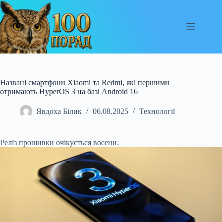
Перейти
до
вмісту
Названі смартфони Xiaomi та Redmi, які першими
отримають HyperOS 3 на базі Android 16
Явдоха Білик
06.08.2025
Технології
Реліз прошивки очікується восени.