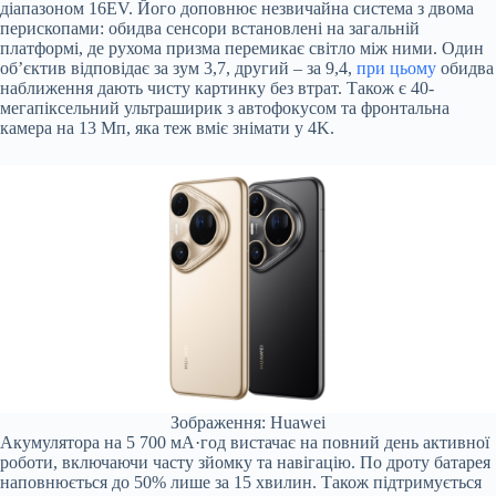
діапазоном 16EV. Його доповнює незвичайна система з двома
перископами: обидва сенсори встановлені на загальній
платформі, де рухома призма перемикає світло між ними. Один
об’єктив відповідає за зум 3,7, другий – за 9,4,
при цьому
обидва
наближення дають чисту картинку без втрат. Також є 40-
мегапіксельний ультраширик з автофокусом та фронтальна
камера на 13 Мп, яка теж вміє знімати у 4K.
Зображення: Huawei
Акумулятора на 5 700 мА·год вистачає на повний день активної
роботи, включаючи часту зйомку та навігацію. По дроту батарея
наповнюється до 50% лише за 15 хвилин. Також підтримується