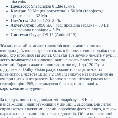
пікселів.
Процесор:
Snapdragon 8 Elite (3нм).
Камера:
50 Мп (ширококутна) + 50 Мп (телефото);
фронтальна – 32 Мп.
Пам’ять:
12/256, 12/512 ГБ.
Акумулятор:
5850 мА · год; провідна зарядка – 80 Вт,
реверсивна провідна – 5 Вт.
Система:
OxygenOS 15 (Android 15).
Збалансований компакт з алюмінієвою рамою і кнопкою
швидких дій, що настроюється, як в iPhone, точно сподобається
всім, хто втомився від лопат. OnePlus 13s зручно лежить у руці і
легко поміщається в кишеню, залишаючись флагманом по
начинці. Екран з адаптивною частотою від 1 до 120 Гц та
підтримкою Dolby Vision радує соковитою картинкою та
плавністю, а частота ШІМ у 2 160 Гц знижує навантаження на
очі при низькій яскравості. Корпус з алюмінієвою рамою має
сертифікацію IP65, витримуючи бризки, пил та навіть
короткочасне занурення.
За продуктивність відповідає чіп Snapdragon 8 Elite –
найсвіжіший і найпотужніший у лінійці Qualcomm. Він легко
справляється з важкими іграми, обробкою фото та відео, а також
паралельною активністю кількох додатків. Об’єм оперативної