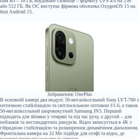
пам’яті – 16 ГБ, вбудоване сховище – формату UFS 4.0 на 256
або 512 ГБ. Як ОС виступає фірмова оболонка OxygenOS 15 на
базі Android 15.
Зображення: OnePlus
В основній камері два модулі: 50-мегапіксельний Sony LYT-700 з
оптичною стабілізацією та світлосильною оптикою f/1.6, а також
50-мегапіксельний ширококутний Samsung JN5. Перший
підходить для зйомки у темряві та під час руху, а другий – для
пейзажів та нестандартних ракурсів. Відео записується в 4K з
гібридною стабілізацією та розширеним динамічним діапазоном.
Фронтальна камера на 32 Мп підійде для селфі та відео, де
важливі природні кольори та чіткість.