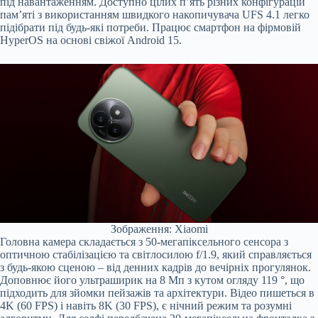
під навантаженням. Доступно цілих п’ять різних конфігурацій
пам’яті з використанням швидкого накопичувача UFS 4.1 легко
підібрати під будь-які потреби. Працює смартфон на фірмовій
HyperOS на основі свіжої Android 15.
Зображення: Xiaomi
Головна камера складається з 50-мегапіксельного сенсора з
оптичною стабілізацією та світлосилою f/1.9, який справляється
з будь-якою сценою – від денних кадрів до вечірніх прогулянок.
Доповнює його ультраширик на 8 Мп з кутом огляду 119 °, що
підходить для зйомки пейзажів та архітектури. Відео пишеться в
4K (60 FPS) і навіть 8K (30 FPS), є нічний режим та розумні