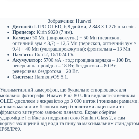
Зображення: Huawei
Дисплей:
LTPO OLED, 6,8 дюйми, 2 848 × 1 276 пікселів.
Процесор:
Kirin 9020 (7 нм).
Камера:
50 Мп (ширококутна) + 50 Мп (перископ,
оптичний зум × 3,7) + 12,5 Мп (перископ, оптичний зум ×
9,4) + 40 Мп (ультраширококутна); фронтальна – 13 Мп.
Пам’ять:
16/512, 16/1024 ГБ.
Акумулятор:
5700 мА · год; провідна зарядка – 100 Вт,
реверсивна провідна – 18 Вт, бездротова – 80 Вт,
реверсивна бездротова – 20 Вт.
Система:
HarmonyOS 5.1.
Ультимативний камерофон, що буквально створювався для
мобільної фотографії. Huawei Pura 80 Ultra виділяється великим
OLED-дисплеєм з яскравістю до 3 000 ниток і тонкими рамками,
а також масивним блоком камер із золотими акцентами та
фірмовою вигнутою задньою панеллю. Екран оберігає
удароміцне і стійке до подряпин скло Kunlun Glass 2, а сам
корпус захищений від води та пилу за максимальним стандартом
IP68/IP69.