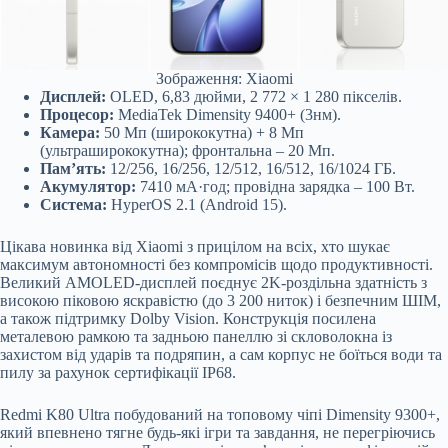
Зображення: Xiaomi
Дисплей:
OLED, 6,83 дюйми, 2 772 × 1 280 пікселів.
Процесор:
MediaTek Dimensity 9400+ (3нм).
Камера:
50 Мп (ширококутна) + 8 Мп
(ультраширококутна); фронтальна – 20 Мп.
Пам’ять:
12/256, 16/256, 12/512, 16/512, 16/1024 ГБ.
Акумулятор:
7410 мА·год; провідна зарядка – 100 Вт.
Система:
HyperOS 2.1 (Android 15).
Цікава новинка від Xiaomi з прицілом на всіх, хто шукає
максимум автономності без компромісів щодо продуктивності.
Великий AMOLED-дисплей поєднує 2K-роздільна здатність з
високою піковою яскравістю (до 3 200 ниток) і безпечним ШІМ,
а також підтримку Dolby Vision. Конструкція посилена
металевою рамкою та задньою панеллю зі скловолокна із
захистом від ударів та подряпин, а сам корпус не боїться води та
пилу за рахунок сертифікації IP68.
Redmi K80 Ultra побудований на топовому чіпі Dimensity 9300+,
який впевнено тягне будь-які ігри та завдання, не перегріючись