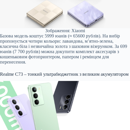
Зображення: Xiaomi
Базова модель коштує 5999 юанів (≈ 65600 рублів). На вибір
пропонується чотири кольори: лавандова, м’ятно-зелена,
класична біла і незвичайна золота з шаховим візерунком. За 699
юанів (7 700 рублів) можна докупити комплект аксесуарів з
кишеньковим фотопринтером, папером і ремінцем для
перенесення.
Realme C73 – тонкий ультрабюджетник з великим акумулятором