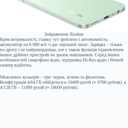
Зображення: Realme
Крім витривалості, ставку тут зроблено і автономність:
акумулятор на 6 000 мА·ч дає хороший запас. Зарядка – тільки
по дроту і не найрекордніша, але є також функція підживлення
інших дрібних пристроїв на зразок навушників. Серед інших
особливостей смартфона аудіо, підтримка Hi-Res-аудіо і бічний
сканер відбитка.
Можливих кольорів – три: чорна, зелена та фіолетова.
Конфігурація 4/64 ГБ обійдеться в 10499 рупій (≈ 9700 рублів), а
4/128 ГБ – 11499 рупій (≈ 10600 рублів).
Submit Rating
Rate this item:
No votes yet.
Submit Rating
Rate this item: