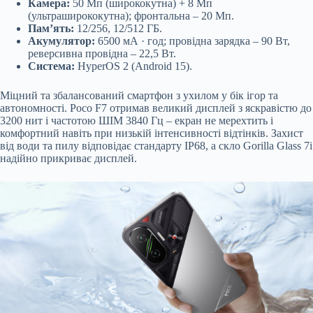
Камера:
50 Мп (ширококутна) + 8 Мп
(ультраширококутна); фронтальна – 20 Мп.
Пам’ять:
12/256, 12/512 ГБ.
Акумулятор:
6500 мА · год; провідна зарядка – 90 Вт,
реверсивна провідна – 22,5 Вт.
Система:
HyperOS 2 (Android 15).
Міцний та збалансований смартфон з ухилом у бік ігор та
автономності. Poco F7 отримав великий дисплей з яскравістю до
3200 нит і частотою ШІМ 3840 Гц – екран не мерехтить і
комфортний навіть при низькій інтенсивності відтінків. Захист
від води та пилу відповідає стандарту IP68, а скло Gorilla Glass 7i
надійно прикриває дисплей.