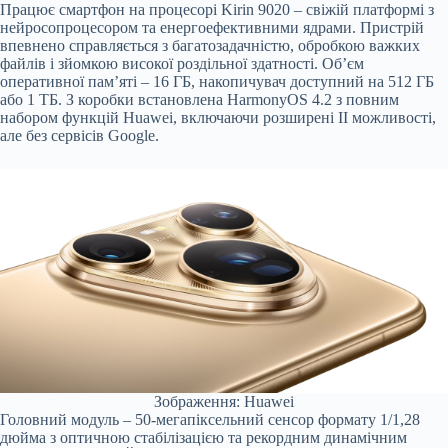
Працює смартфон на процесорі Kirin 9020 – свіжій платформі з
нейросопроцесором та енергоефективними ядрами. Пристрій
впевнено справляється з багатозадачністю, обробкою важких
файлів і зйомкою високої роздільної здатності. Об’єм
оперативної пам’яті – 16 ГБ, накопичувач доступний на 512 ГБ
або 1 ТБ. З коробки встановлена HarmonyOS 4.2 з повним
набором функцій Huawei, включаючи розширені ІІ можливості,
але без сервісів Google.
Зображення: Huawei
Головний модуль – 50-мегапіксельний сенсор формату 1/1,28
дюйма з оптичною стабілізацією та рекордним динамічним