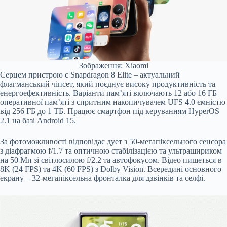
Зображення: Xiaomi
Серцем пристрою є Snapdragon 8 Elite – актуальний
флагманський чіпсет, який поєднує високу продуктивність та
енергоефективність. Варіанти пам’яті включають 12 або 16 ГБ
оперативної пам’яті з спритним накопичувачем UFS 4.0 ємністю
від 256 ГБ до 1 ТБ. Працює смартфон під керуванням HyperOS
2.1 на базі Android 15.
За фотоможливості відповідає дует з 50-мегапіксельного сенсора
з діафрагмою f/1.7 та оптичною стабілізацією та ультрашириком
на 50 Мп зі світлосилою f/2.2 та автофокусом. Відео пишеться в
8K (24 FPS) та 4K (60 FPS) з Dolby Vision. Всередині основного
екрану – 32-мегапіксельна фронталка для дзвінків та селфі.