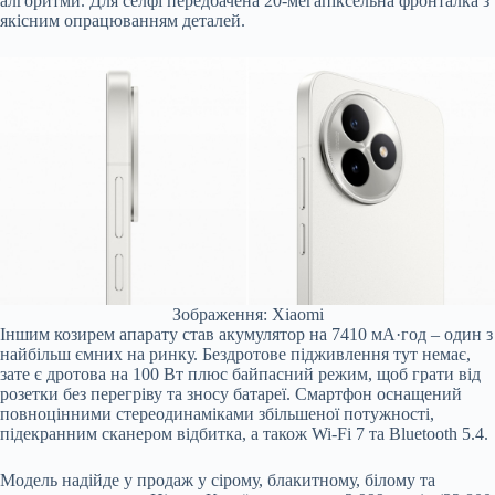
алгоритми. Для селфі передбачена 20-мегапіксельна фронталка з
якісним опрацюванням деталей.
Зображення: Xiaomi
Іншим козирем апарату став акумулятор на 7410 мА·год – один з
найбільш ємних на ринку. Бездротове підживлення тут немає,
зате є дротова на 100 Вт плюс байпасний режим, щоб грати від
розетки без перегріву та зносу батареї. Смартфон оснащений
повноцінними стереодинаміками збільшеної потужності,
підекранним сканером відбитка, а також Wi-Fi 7 та Bluetooth 5.4.
Модель надійде у продаж у сірому, блакитному, білому та