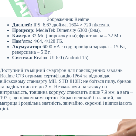
Зображення: Realme
Дисплей:
IPS, 6,67 дюйма, 1604 × 720 пікселів.
Процесор:
MediaTek Dimensity 6300 (6нм).
Камера:
32 Мп (ширококутна); фронтальна – 32 Мп.
Пам’ять:
4/64, 4/128 ГБ.
Акумулятор:
6000 мА · год; провідна зарядка – 15 Вт,
реверсивна – 5 Вт.
Система:
Realme UI 6.0 (Android 15).
Доступний та міцний смартфон для повсякденних завдань.
Realme C73 отримав сертифікацію IP64 та відповідає
військовому стандарту MIL-STD-810H: не боїться пилу, бризок
та падінь з висоти до 2 м. Незважаючи на заявку на
витривалість, товщина корпусу становить лише 7,9 мм, а вага –
197 г, що цілком комфортно. Екран великий і плавний, але
матриця і роздільна здатність, звичайно, скромні і відповідають
ціні.