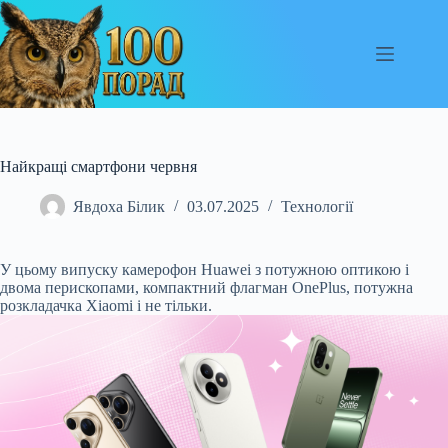
Перейти
до
вмісту
Найкращі смартфони червня
Явдоха Білик
03.07.2025
Технології
У цьому випуску камерофон Huawei з потужною оптикою і
двома перископами, компактний флагман OnePlus, потужна
розкладачка Xiaomi і не тільки.