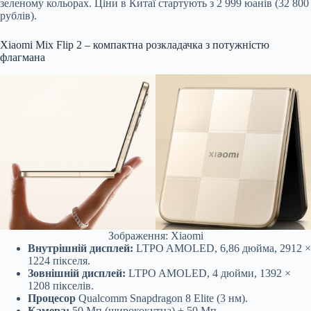
зеленому кольорах. Ціни в Китаї стартують з 2 999 юанів (32 800
рублів).
Xiaomi Mix Flip 2 – компактна розкладачка з потужністю
флагмана
Зображення: Xiaomi
Внутрішній дисплей:
LTPO AMOLED, 6,86 дюйма, 2912 ×
1224 пікселя.
Зовнішній дисплей:
LTPO AMOLED, 4 дюйми, 1392 ×
1208 пікселів.
Процесор
Qualcomm Snapdragon 8 Elite (3 нм).
Камера:
50 Мп (ширококутна) + 50 Мп