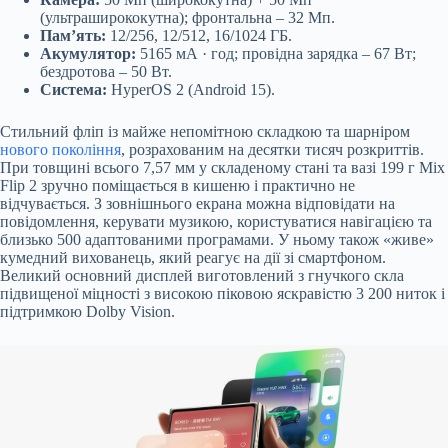
(ультраширококутна); фронтальна – 32 Мп.
Пам’ять:
12/256, 12/512, 16/1024 ГБ.
Акумулятор:
5165 мА · год; провідна зарядка – 67 Вт;
бездротова – 50 Вт.
Система:
HyperOS 2 (Android 15).
Стильний фліп із майже непомітною складкою та шарніром
нового покоління
, розрахованим на десятки тисяч розкриттів.
При товщині всього 7,57 мм у складеному стані та вазі 199 г Mix
Flip 2 зручно поміщається в кишеню і практично не
відчувається. З зовнішнього екрана можна відповідати на
повідомлення, керувати музикою, користуватися навігацією та
близько 500 адаптованими програмами. У ньому також «живе»
кумедний вихованець, який реагує на дії зі смартфоном.
Великий основний дисплей виготовлений з гнучкого скла
підвищеної міцності з високою піковою яскравістю 3 200 ниток і
підтримкою Dolby Vision.