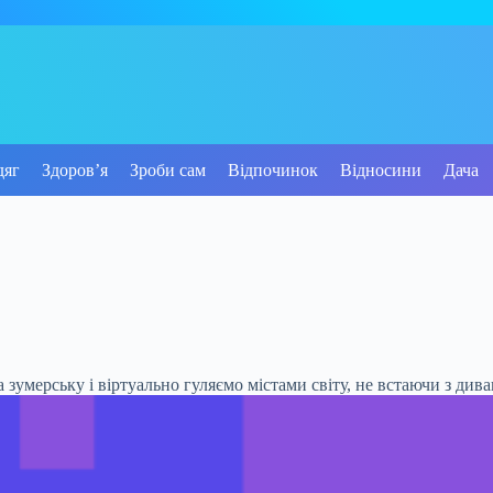
дяг
Здоров’я
Зроби сам
Відпочинок
Відносини
Дача
 зумерську і віртуально гуляємо містами світу, не встаючи з дива