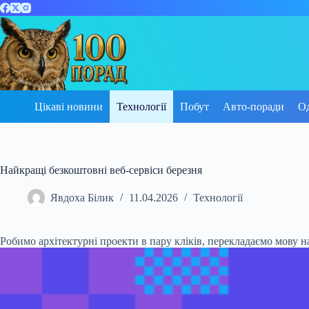
Перейти
до
вмісту
Цікаві новини
Технології
Побут
Авто-поради
О
Найкращі безкоштовні веб-сервіси березня
Явдоха Білик
11.04.2026
Технології
Робимо архітектурні проекти в пару кліків, перекладаємо мову на