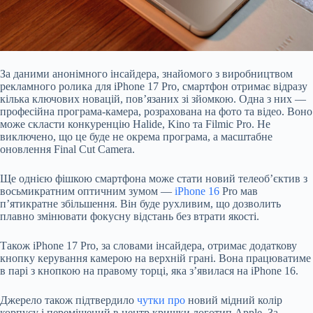
За даними анонімного інсайдера, знайомого з виробництвом
рекламного ролика для iPhone 17 Pro, смартфон
отримає
відразу
кілька ключових новацій, пов’язаних зі зйомкою. Одна з них —
професійна програма-камера, розрахована на фото та відео. Воно
може скласти конкуренцію Halide, Kino та Filmic Pro. Не
виключено, що це буде не окрема програма, а масштабне
оновлення Final Cut Camera.
Ще однією фішкою смартфона може стати новий телеоб’єктив з
восьмикратним оптичним зумом —
iPhone 16
Pro мав
п’ятикратне збільшення. Він буде рухливим, що дозволить
плавно змінювати фокусну відстань без втрати якості.
Також iPhone 17 Pro, за словами інсайдера, отримає додаткову
кнопку керування камерою на верхній грані. Вона працюватиме
в парі з кнопкою на правому торці, яка з’явилася на iPhone 16.
Джерело також підтвердило
чутки про
новий мідний колір
корпусу і переміщений в центр кришки логотип Apple. За