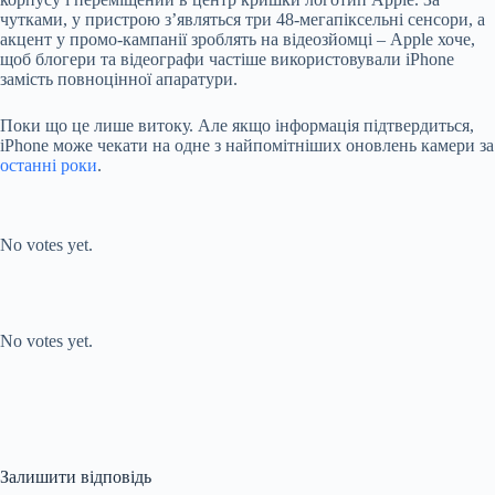
чутками, у пристрою з’являться три 48-мегапіксельні сенсори, а
акцент у промо-кампанії зроблять на відеозйомці – Apple хоче,
щоб блогери та відеографи частіше використовували iPhone
замість повноцінної апаратури.
Поки що це лише витоку. Але якщо інформація підтвердиться,
iPhone може чекати на одне з найпомітніших оновлень камери за
останні роки
.
Submit Rating
Rate this item:
No votes yet.
Submit Rating
Rate this item:
No votes yet.
Залишити відповідь