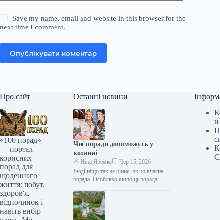
Save my name, email and website in this browser for the
next time I comment.
Опублікувати коментар
Про сайт
Останні новини
Інформ
К
и
П
с
«100 порад»
Чиї поради допоможуть у
К
— портал
коханні
С
корисних
Ніна Яремко
Чер 15, 2026
порад для
Іноді ніщо так не цінне, як ця вчасна
щоденного
порада. Особливо якщо це порада
життя: побут,
фахівця — дієтолога, лікаря,
здоров'я,
косметолога, тренера, стиліста…
відпочинок і
навіть вибір
одягу. Ми