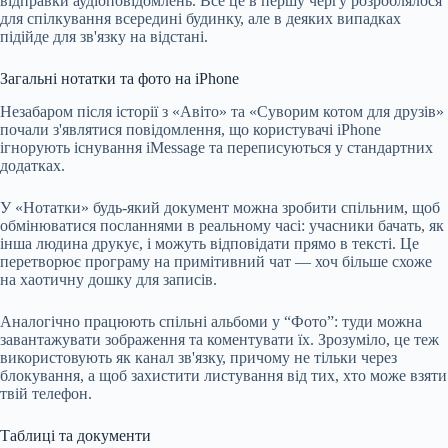
відправки аудіоповідомлень. Все це в першу чергу розроблялося
для спілкування всередині будинку, але в деяких випадках
підійде для зв'язку на відстані.
Загальні нотатки та фото на iPhone
Незабаром після історії з «Авіто» та «Суворим котом для друзів»
почали з'являтися повідомлення, що користувачі iPhone
ігнорують існування iMessage та переписуються у стандартних
додатках.
У «Нотатки» будь-який документ можна зробити спільним, щоб
обмінюватися посланнями в реальному часі: учасники бачать, як
інша людина друкує, і можуть відповідати прямо в тексті. Це
перетворює програму на примітивний чат — хоч більше схоже
на хаотичну дошку для записів.
Аналогічно працюють спільні альбоми у “Фото”: туди можна
завантажувати зображення та коментувати їх. Зрозуміло, це теж
використовують як канал зв'язку, причому не тільки через
блокування, а щоб захистити листування від тих, хто може взяти
твій телефон.
Таблиці та документи