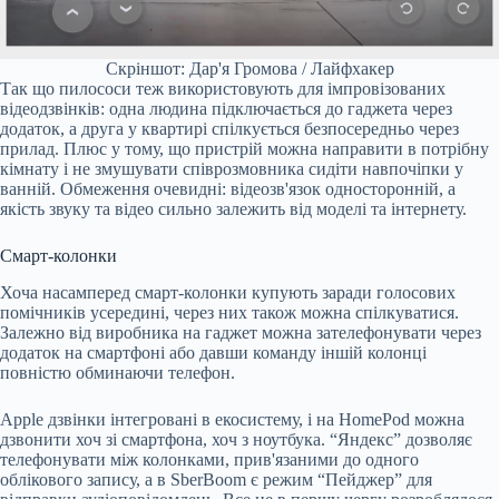
Скріншот: Дар'я Громова / Лайфхакер
Так що пилососи теж використовують для імпровізованих
відеодзвінків: одна людина підключається до гаджета через
додаток, а друга у квартирі спілкується безпосередньо через
прилад. Плюс у тому, що пристрій можна направити в потрібну
кімнату і не змушувати співрозмовника сидіти навпочіпки у
ванній. Обмеження очевидні: відеозв'язок односторонній, а
якість звуку та відео сильно залежить від моделі та інтернету.
Смарт-колонки
Хоча насамперед смарт-колонки купують заради голосових
помічників усередині, через них також можна спілкуватися.
Залежно від виробника на гаджет можна зателефонувати через
додаток на смартфоні або давши команду іншій колонці
повністю обминаючи телефон.
Apple дзвінки інтегровані в екосистему, і на HomePod можна
дзвонити хоч зі смартфона, хоч з ноутбука. “Яндекс” дозволяє
телефонувати між колонками, прив'язаними до одного
облікового запису, а в SberBoom є режим “Пейджер” для