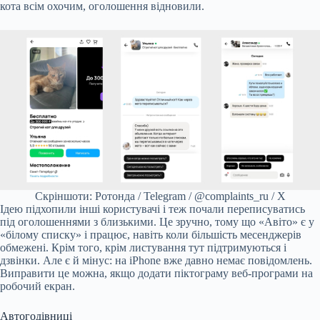
кота всім охочим, оголошення відновили.
Скріншоти: Ротонда / Telegram / @complaints_ru / X
Ідею підхопили інші користувачі і теж почали переписуватись
під оголошеннями з близькими. Це зручно, тому що «Авіто» є у
«білому списку» і працює, навіть коли більшість месенджерів
обмежені. Крім того, крім листування тут підтримуються і
дзвінки. Але є й мінус: на iPhone вже давно немає повідомлень.
Виправити це можна, якщо додати піктограму веб-програми на
робочий екран.
Автогодівниці