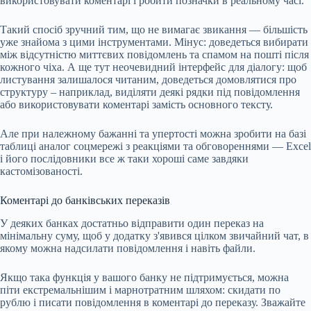
використовувати коментарі і робити позначки в реальному часі.
Такий спосіб зручний тим, що не вимагає звикання — більшість
уже знайома з цими інструментами. Мінус: доведеться вибирати
між відсутністю миттєвих повідомлень та спамом на пошті після
кожного чіха. А ще тут неочевидний інтерфейс для діалогу: щоб
листування залишалося читаним, доведеться домовлятися про
структуру – наприклад, виділяти деякі рядки під повідомлення
або використовувати коментарі замість основного тексту.
Але при належному бажанні та упертості можна зробити на базі
таблиці аналог соцмережі з реакціями та обговореннями — Excel
і його послідовники все ж таки хороші саме завдяки
кастомізованості.
Коментарі до банківських переказів
У деяких банках достатньо відправити один переказ на
мінімальну суму, щоб у додатку з'явився цілком звичайний чат, в
якому можна надсилати повідомлення і навіть файли.
Якщо така функція у вашого банку не підтримується, можна
піти екстремальнішим і марнотратним шляхом: скидати по
рублю і писати повідомлення в коментарі до переказу. Зважайте