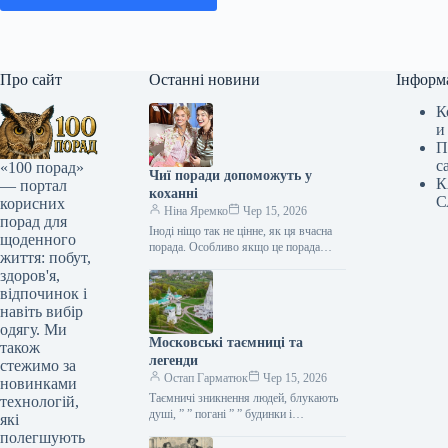
Про сайт
Останні новини
Інформ
К
и
П
с
«100 порад»
Чиї поради допоможуть у
К
— портал
коханні
С
корисних
Ніна Яремко
Чер 15, 2026
порад для
Іноді ніщо так не цінне, як ця вчасна
щоденного
порада. Особливо якщо це порада
життя: побут,
фахівця — дієтолога, лікаря,
здоров'я,
косметолога, тренера, стиліста…
відпочинок і
навіть вибір
одягу. Ми
Московські таємниці та
також
легенди
стежимо за
Остап Гарматюк
Чер 15, 2026
новинками
Таємничі зникнення людей, блукають
технологій,
душі, ” ” погані ” ” будинки і
які
прокляття чаклунів — усе є у Москві.
полегшують
Щоб…