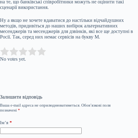
на те, що банківські співробітники можуть не оцінити такі
сценарії використання.
Ну а якщо не хочете вдаватися до настільки відчайдушних
методів, придивіться до наших вибірок альтернативних
месенджерів та месенджерів для дзвінків, які все ще доступні в
Росії. Так, серед них немає сервісів на букву M.
Submit Rating
Rate this item:
No votes yet.
Залишити відповідь
Ваша e-mail адреса не оприлюднюватиметься.
Обов’язкові поля
позначені
*
Ім’я
*