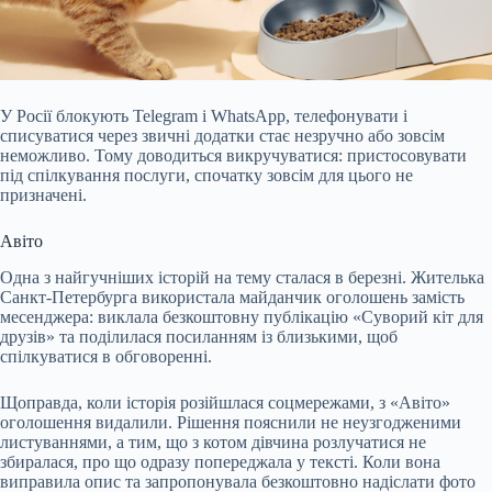
У Росії блокують Telegram і WhatsApp, телефонувати і
списуватися через звичні додатки стає незручно або зовсім
неможливо. Тому доводиться викручуватися: пристосовувати
під спілкування послуги, спочатку зовсім для цього не
призначені.
Авіто
Одна з найгучніших історій на тему сталася в березні. Жителька
Санкт-Петербурга
використала
майданчик оголошень замість
месенджера: виклала безкоштовну публікацію «Суворий кіт для
друзів» та поділилася посиланням із близькими, щоб
спілкуватися в обговоренні.
Щоправда, коли історія розійшлася соцмережами, з «Авіто»
оголошення видалили. Рішення
пояснили
не неузгодженими
листуваннями, а тим, що з котом дівчина розлучатися не
збиралася, про що одразу попереджала у тексті. Коли вона
виправила опис та запропонувала безкоштовно надіслати фото