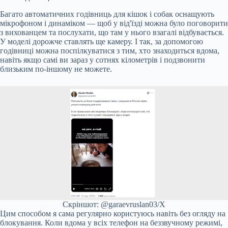
Багато автоматичних годівниць для кішок і собак оснащують
мікрофоном і динаміком — щоб у від'їзді можна було поговорити
з вихованцем та послухати, що там у нього взагалі відбувається.
У моделі дорожче ставлять ще камеру. І так, за допомогою
годівниці можна поспілкуватися з тим, хто знаходиться вдома,
навіть якщо самі ви зараз у сотнях кілометрів і подзвонити
близьким по-іншому не можете.
Скріншот: @garaevruslan03/X
Цим способом я сама регулярно користуюсь навіть без огляду на
блокування. Коли вдома у всіх телефон на беззвучному режимі,