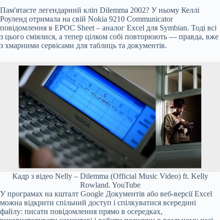
Пам'ятаєте легендарний кліп Dilemma 2002? У ньому Келлі
Роуленд отримала на свій Nokia 9210 Communicator
повідомлення в EPOC Sheet – аналог Excel для Symbian. Тоді всі
з цього сміялися, а тепер цілком собі повторюють — правда, вже
з хмарними сервісами для таблиць та документів.
Кадр з відео Nelly – Dilemma (Official Music Video) ft. Kelly
Rowland. YouTube
У програмах на кшталт Google Документів або веб-версії Excel
можна відкрити спільний доступ і спілкуватися всередині
файлу: писати повідомлення прямо в осередках,