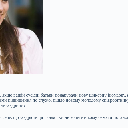
ть якщо вашій сусідці батьки подарували нову шикарну іномарку, 
вами підвищення по службі пішло новому молодому співробітнику
 не
заздрили?
себе, що заздрість ця – біла і ви не хочете нікому бажати погано