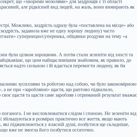
секрет, що «хворими мозолями» для заздрощів є ті області
красивий, але рідкісний вид людей, на жаль, вони вимирають як
сестрі. Можливо, заздрість одразу була «поставлена на місце» або
 заздрість, задавила вже не одну хорошу людину) часто
перегнати» суперницю/суперника, обіцянки роздуми на тему «а
они були цілком хорошими. А потім стали зеленіти від злості та
 Найцікавіше, що цим найщасливішим знайомим, як правило, до
ться надто сильною і їй вдається перемогти людину, як би
власними зусиллями та роботою над собою, чи було закономірною
, а не при «зароблянні» щастя, що раптово підвалило,
своє щастя та щастя саме заробляв і отриманий результат вважає
о поганого. І не висловлюватися слідом і спиною. Не зеленіти від
ь і збільшуються в розмірах практично все життя, якщо мають
в, які підживлюються у власній душі, позбутися ще складніше,
кщо вже не змогла його позбутися остаточно.