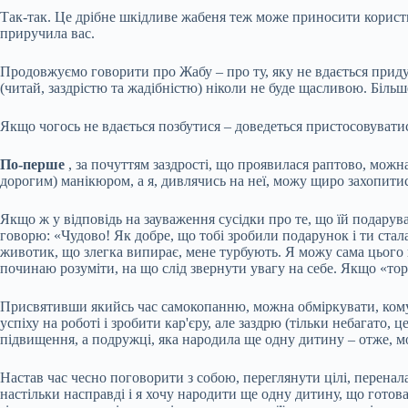
Так-так. Це дрібне шкідливе жабеня теж може приносити користь.
приручила вас.
Продовжуємо говорити про Жабу – про ту, яку не вдається приду
(читай, заздрістю та жадібністю) ніколи не буде щасливою. Більш
Якщо чогось не вдається позбутися – доведеться пристосовуватися
По-перше
, за почуттям заздрості, що проявилася раптово, можна
дорогим) манікюром, а я, дивлячись на неї, можу щиро захопитись
Якщо ж у відповідь на зауваження сусідки про те, що їй подарув
говорю: «Чудово! Як добре, що тобі зробили подарунок і ти стала 
животик, що злегка випирає, мене турбують. Я можу сама цього н
починаю розуміти, на що слід звернути увагу на себе. Якщо «торк
Присвятивши якийсь час самокопанню, можна обміркувати, кому зі
успіху на роботі і зробити кар'єру, але заздрю (тільки небагато,
підвищення, а подружці, яка народила ще одну дитину – отже, мо
Настав час чесно поговорити з собою, переглянути цілі, перенал
настільки насправді і я хочу народити ще одну дитину, що готова 