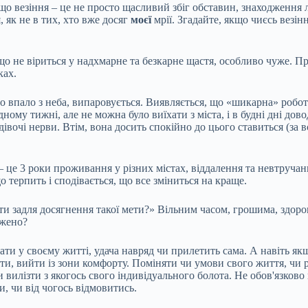
 що везіння – це не просто щасливий збіг обставин, знаходження 
, як не в тих, хто вже досяг
моєї
мрії. Згадайте, якщо чиєсь везінн
 що не віриться у надхмарне та безкарне щастя, особливо чуже. Пр
ках.
що впало з неба, випаровується. Виявляється, що «шикарна» роб
одному тижні, але не можна було виїхати з міста, і в будні дні д
дівочі нерви. Втім, вона досить спокійно до цього ставиться (за 
це 3 роки проживання у різних містах, віддалення та невтручан
терпить і сподівається, що все зміниться на краще.
ти задля досягнення такої мети?» Вільним часом, грошима, здоро
джено?
ати у своєму житті, удача навряд чи прилетить сама. А навіть якщ
ати, вийти із зони комфорту. Поміняти чи умови свого життя, чи 
вилізти з якогось свого індивідуального болота. Не обов'язково 
, чи від чогось відмовитись.