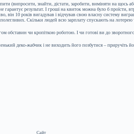
упити (випросити, знайти, дістати, заробити, виміняти на щось а
не гарантує результат. І гроші на квиток можна було б проїсти, вт
во, він 10 років вигадував і відчував свою власну систему вигра
аполегливих. Скільки людей всю зарплату спускають на лотерею т
гом обставин чи кропіткою роботою. І чи готові ви до зворотног
ененький деко-жабчик і не виходить його позбутися – приручіть 
Сайт