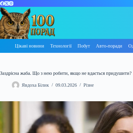
Перейти
до
вмісту
Цікаві новини
Технології
Побут
Авто-поради
О
Заздрісна жаба. Що з нею робити, якщо не вдається придушити?
Явдоха Білик
09.03.2026
Різне