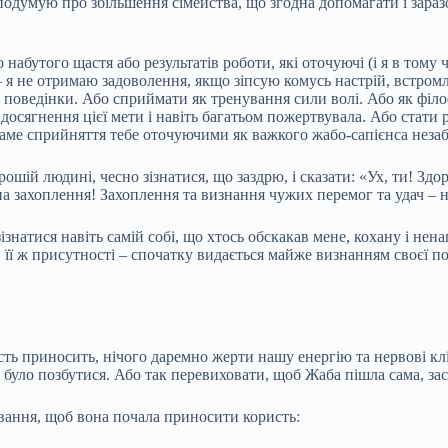
ж подумую про збільшення сімейства, що згодна допомагати і зар
набутого щастя або результатів роботи, які оточуючі (і я в тому
– я не отримаю задоволення, якщо зіпсую комусь настрій, встром
 поведінки. Або сприймати як тренування сили волі. Або як філ
о досягнення цієї мети і навіть багатьом пожертвувала. Або ста
саме сприйняття тебе оточуючими як важкого жабо-сапієнса незаба
рошій людині, чесно зізнатися, що заздрю, і сказати: «Ух, ти! З
на захоплення! Захоплення та визнання чужих перемог та удач – 
знатися навіть самій собі, що хтось обскакав мене, кохану і нена
її ж присутності – спочатку видається майже визнанням своєї по
ть приносить, нічого даремно жерти нашу енергію та нервові кл
 було позбутися. Або так перевиховати, щоб Жаба пішла сама, за
вання, щоб вона почала приносити користь: