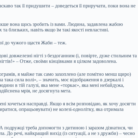
каво так її придушити – доведеться її приручати, поки вона не
акше вона щось зробить із вами. Людина, задавлена жабою
та близьких, навіть якщо їм такі якості невластиві.
ної до чужого щастя Жаби – теж.
ові довжелезні нігті з бездоганним (і, повірте, дуже стильним та
ігтів!» – Отже, своїми кінцівками я цілком задоволена.
лограмів, я майже так само захоплено (але помітно менш щиро)
 така сила волі», – значить, моє відображення в дзеркалі і
ини в тій галузі, яка мене «торкає», яка мені небайдужа,
здійснена мрія, не досягнута мета.
ні хочеться насправді. Якщо я всім розповідаю, як хочу досягти
биратися, опрацьовувати) не колезі-однолітку, яка отримала
 А подружці треба допомогти з дитиною і заразом дізнатися, чи
а. До речі, найкращий вихід (із ситуації, а не з дружби) – чесно