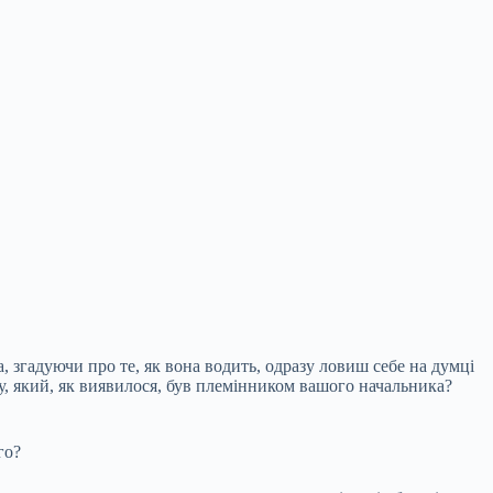
а, згадуючи про те, як вона водить, одразу ловиш себе на думці
, який, як виявилося, був племінником вашого начальника?
го?