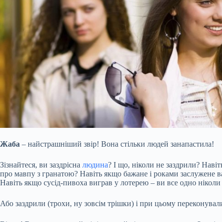
Жаба
– найстрашніший звір! Вона стільки людей занапастила!
Зізнайтеся, ви заздрісна
людина
? І що, ніколи не заздрили? Наві
про мавпу з гранатою? Навіть якщо бажане і роками заслужене 
Навіть якщо сусід-пивоха виграв у лотерею – ви все одно ніколи
Або заздрили (трохи, ну зовсім трішки) і при цьому переконували 