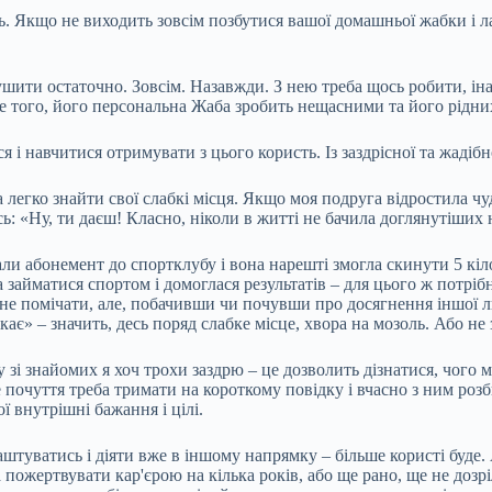
 Якщо не виходить зовсім позбутися вашої домашньої жабки і лас
шити остаточно. Зовсім. Назавжди. З нею треба щось робити, ін
е того, його персональна Жаба зробить нещасними та його рідних 
 і навчитися отримувати з цього користь. Із заздрісної та жадіб
 легко знайти свої слабкі місця. Якщо моя подруга відростила чуд
: «Ну, ти даєш! Класно, ніколи в житті не бачила доглянутіших н
али абонемент до спортклубу і вона нарешті змогла скинути 5 кі
займатися спортом і домоглася результатів – для цього ж потрібна
е помічати, але, побачивши чи почувши про досягнення іншої люд
ає» – значить, десь поряд слабке місце, хвора на мозоль. Або не 
 знайомих я хоч трохи заздрю – це дозволить дізнатися, чого ме
 це почуття треба тримати на короткому повідку і вчасно з ним роз
ї внутрішні бажання і цілі.
аштуватись і діяти вже в іншому напрямку – більше користі буде.
пожертвувати кар'єрою на кілька років, або ще рано, ще не дозріл