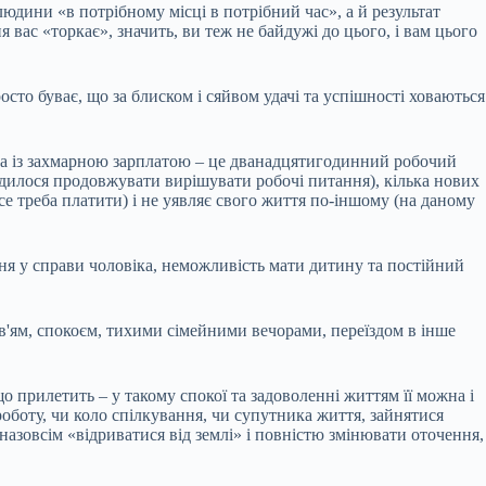
людини «в потрібному місці в потрібний час», а й результат
я вас «торкає», значить, ви теж не байдужі до цього, і вам цього
осто буває, що за блиском і сяйвом удачі та успішності ховаються
ота із захмарною зарплатою – це дванадцятигодинний робочий
оводилося продовжувати вирішувати робочі питання), кілька нових
все треба платити) і не уявляє свого життя по-іншому (на даному
ня у справи чоловіка, неможливість мати дитину та постійний
в'ям, спокоєм, тихими сімейними вечорами, переїздом в інше
о прилетить – у такому спокої та задоволенні життям її можна і
роботу, чи коло спілкування, чи супутника життя, зайнятися
назовсім «відриватися від землі» і повністю змінювати оточення,