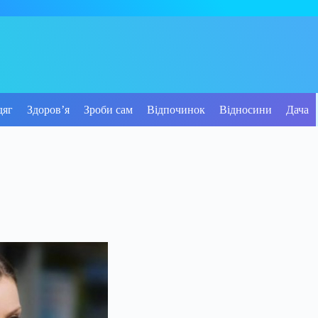
дяг
Здоров’я
Зроби сам
Відпочинок
Відносини
Дача