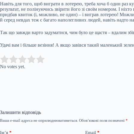
Навіть для того, щоб виграти в лотерею, треба хоча б один раз к
результат, не полінуючись звірити його зі своїм номером. І ніхто 
придбав квиток (і, можливо, не один) – і виграв лотерею! Можли
й серед невдах теж є багато наполегливих людей, навіть надто н
Так що завжди варто задуматися, чим було це щастя – вдалим збі
Удачі вам і більше везіння! А якщо завівся такий маленький зел
Submit Rating
Rate this item:
No votes yet.
Залишити відповідь
Ваша e-mail адреса не оприлюднюватиметься.
Обов’язкові поля позначені
*
Ім’я
*
Email
*