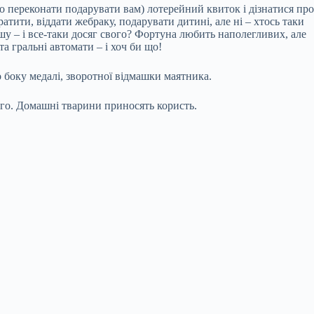
бо переконати подарувати вам) лотерейний квиток і дізнатися про
ратити, віддати жебраку, подарувати дитині, але ні – хтось таки
шу – і все-таки досяг свого? Фортуна любить наполегливих, але
а гральні автомати – і хоч би що!
о боку медалі, зворотної відмашки маятника.
його. Домашні тварини приносять користь.