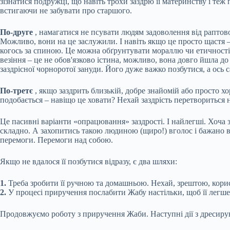
зізнатися подружці, що навіть трохи заздрю її материнству і те
встигаючи не забувати про старшого.
По-друге
, намагатися не псувати людям задоволення від раптово 
Можливо, вони на це заслужили. І навіть якщо це просто щастя 
когось за спиною. Це можна обґрунтувати мораллю чи етичності
везіння – це не обов'язково істина, можливо, вона довго йшла д
заздрісної чорноротої зануди. Його дуже важко позбутися, а ось 
По-третє
, якщо заздрить близькій, добре знайомій або просто хо
подобається – навіщо це ховати? Нехай заздрість перетвориться 
Це пасивні варіанти «опрацювання» заздрості. І найлегші. Хоча зі
складно. А захопитись такою людиною (щиро!) вголос і бажано в 
перемоги. Перемоги над собою.
Якщо не вдалося її позбутися відразу, є два шляхи:
1.
Треба зробити її ручною та домашньою. Нехай, зрештою, корис
2.
У процесі приручення послабити Жабу настільки, щоб її легше
Продовжуємо роботу з приручення Жаби. Наступні дії з дресиру