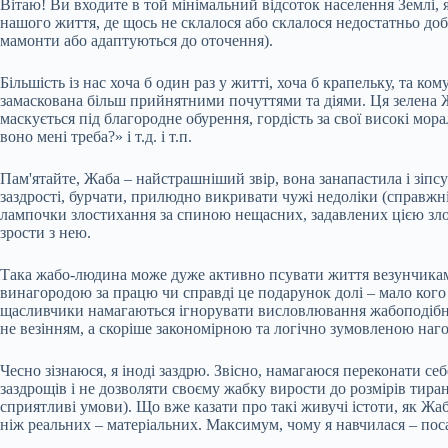
Вітаю! Ви входите в той мінімальний відсоток населення Землі, 
нашого життя, де щось не склалося або склалося недостатньо до
мамонти або адаптуються до оточення).
Більшість із нас хоча б один раз у житті, хоча б крапельку, та к
замаскована більш прийнятними почуттями та діями. Ця зелена Жа
маскується під благородне обурення, гордість за свої високі мо
воно мені треба?» і т.д. і т.п.
Пам'ятайте, Жаба – найстрашніший звір, вона занапастила і зіпс
заздрості, бурчати, прилюдно викривати чужі недоліки (справжн
лампочки злостихання за спиною нещасних, задавлених цією злою
зрости з нею.
Така жабо-людина може дуже активно псувати життя везунчикам 
винагородою за працю чи справді це подарунок долі – мало кого
щасливчики намагаються ігнорувати висловлювання жабоподібних 
не везінням, а скоріше закономірною та логічно зумовленою наг
Чесно зізнаюся, я іноді заздрю. Звісно, намагаюся переконати се
заздрощів і не дозволяти своєму жабку вирости до розмірів тиран
сприятливі умови). Що вже казати про такі живучі істоти, як Жаб
ніж реальних – матеріальних. Максимум, чому я навчилася – поса