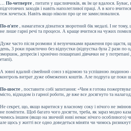
…
По-четверте
, питати у щасливчиків, як їм це вдалося. Буває,
підготовчих заходів і навіть наполегливої праці. А в кого вчитися
теж хочеться. Навіть якщо ніколи про це не замислювалися.
По-п'яте
, намагатися дізнатися зворотний бік медалі. І не тому,
не лише гарні речі та процеси. А краще вчитися на чужих помил
Дуже часто після розмови зі везунчиками враження про щастя, 
день, 3 роки практично без відпустки (відпустка була 2 рази по 
зморшок, депресія і хронічно пошарпані дівчачки не у потрепані 
етапі).
А зовні вдалий сімейний союз з відомою та успішною людиною – 
контроль витрат дуже обмежених коштів. Але подруга це поки що 
По-шосте
, поставити собі запитання: «Чим я готова пожертвува
місто, відходом із гарної роботи, де вже все досягнуто та налаго
Не секрет, що, якщо варитися у власному соку і нічого не змінюв
не помітити. Щоб багато чого досягти, треба, як зараз модно каз
чимось іншим (якщо на звичній ниві немає нічого особливого) чи 
але щось у житті все одно доведеться міняти чи чимось ризикнути