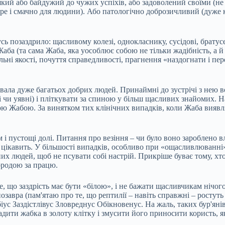
який або байдужий до чужих успіхів, або задоволений своїми (не 
бре і смачно для людини). Або патологічно доброзичливий (дуже 
омусь позаздрило: щасливому колезі, однокласнику, сусідові, брату
ба (та сама Жаба, яка уособлює собою не тільки жадібність, а й
ральні якості, почуття справедливості, прагнення «наздогнати і 
увала дуже багатьох добрих людей. Принаймні до зустрічі з нею в
і чи уявні) і пліткувати за спиною у більш щасливих знайомих.
 Жабою. За винятком тих клінічних випадків, коли Жаба виявляє
і пустощі долі. Питання про везіння – чи було воно зароблено 
 цікавить. У більшості випадків, особливо при «ощасливлюванні»
людей, щоб не псувати собі настрій. Прикріше буває тому, хто 
ородою за працю.
бе, що заздрість має бути «білою», і не бажати щасливчикам нічог
озавра (пам'ятаю про те, що рептилії – навіть справжні – ростут
іус Заздістлівус Зловреднус Обікновенус. На жаль, таких бур'яні
дити жабка в золоту клітку і змусити його приносити користь, я