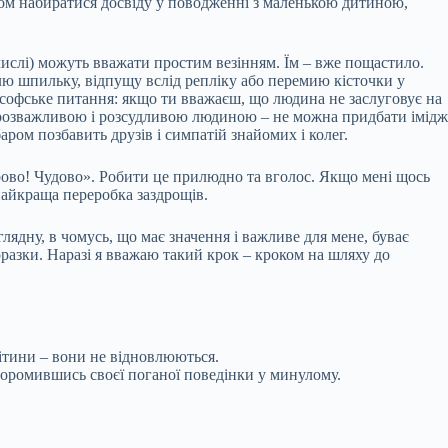
азом набиратися досвіду у поводженні з маленькою дитиною,
 числі) можуть вважати простим везінням. Їм – вже пощастило.
лю шпильку, відпущу вслід репліку або перемию кісточки у
ософське питання: якщо ти вважаєш, що людина не заслуговує на
ти розважливою і розсудливою людиною – не можна придбати імідж
ром позбавить друзів і симпатій знайомих і колег.
дорово! Чудово». Робити це прилюдно та вголос. Якщо мені щось
найкраща переробка заздрощів.
глядну, в чомусь, що має значення і важливе для мене, буває
разки. Наразі я вважаю такий крок – кроком на шляху до
ітини – вони не відновлюються.
соромившись своєї поганої поведінки у минулому.