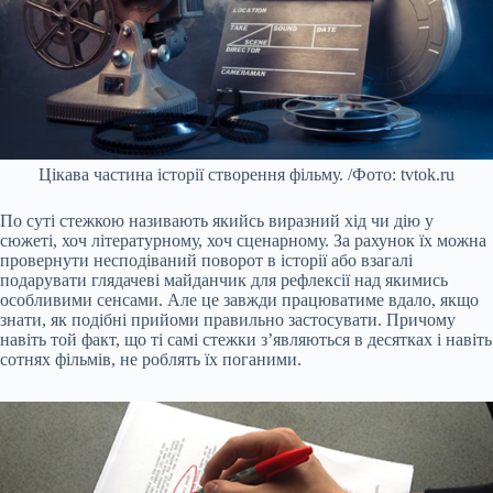
Цікава частина історії створення фільму. /Фото: tvtok.ru
По суті стежкою називають якийсь виразний хід чи дію у
сюжеті, хоч літературному, хоч сценарному. За рахунок їх можна
провернути несподіваний поворот в історії або взагалі
подарувати глядачеві майданчик для рефлексії над якимись
особливими сенсами. Але це завжди працюватиме вдало, якщо
знати, як подібні прийоми правильно застосувати. Причому
навіть той факт, що ті самі стежки з’являються в десятках і навіть
сотнях фільмів, не роблять їх поганими.