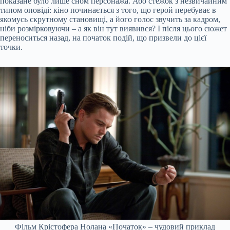
показане було лише сном персонажа. Або стежок з незвичайним
типом оповіді: кіно починається з того, що герой перебуває в
якомусь скрутному становищі, а його голос звучить за кадром,
ніби розмірковуючи – а як він тут виявився? І після цього сюжет
переноситься назад, на початок подій, що призвели до цієї
точки.
Фільм Крістофера Нолана «Початок» – чудовий приклад