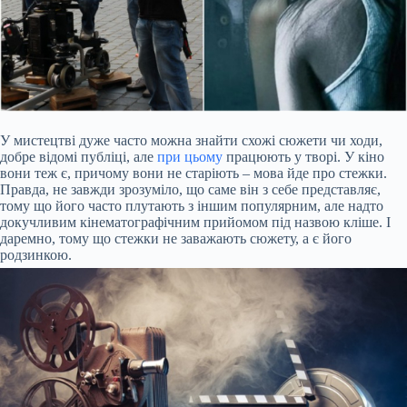
У мистецтві дуже часто можна знайти схожі сюжети чи ходи,
добре відомі публіці, але
при цьому
працюють у творі. У кіно
вони теж є, причому вони не старіють – мова йде про стежки.
Правда, не завжди зрозуміло, що саме він з себе представляє,
тому що його часто плутають з іншим популярним, але надто
докучливим кінематографічним прийомом під назвою кліше. І
даремно, тому що стежки не заважають сюжету, а є його
родзинкою.