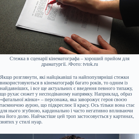
Стежка в сценарії кінематографа – хороший прийом для
драматургії. /Фото: tvtok.ru
Якщо розглянути, які найцікавіші та найпопулярніші стежки
використовуються в кінематографі багато років, то одним із
найдавніших, і все ще актуальних є введення певного типажу,
що рухає сюжет у несподіваному напрямку. Наприклад, образ
«фатальної жінки» – персонажа, яка заворожує героя своєю
таємничою аурою, що підкреслює її красу. Ось тільки вона стає
для нього згубною, кардинально і часто негативно впливаючи
на його долю. Найчастіше цей троп застосовується у картинах,
знятих у стилі нуар.