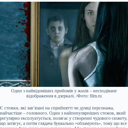
Один з найвідоміших прийомів у жахів – несподіване
відображення в дзеркалі. /Фото: film.ru
Є стежки, які зав’язані на сприйнятті чи думці персонажа,
найчастіше – головного. Один з найпопулярніших стежок, який
регулярно експлуатується, полягає у створенні чудового сюжету,
що затягує, а потім глядача буквально «обламують», тому що все