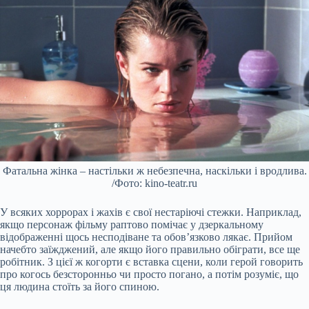
Фатальна жінка – настільки ж небезпечна, наскільки і вродлива.
/Фото: kino-teatr.ru
У всяких хоррорах і жахів є свої нестаріючі стежки. Наприклад,
якщо персонаж фільму раптово помічає у дзеркальному
відображенні щось несподіване та обов’язково лякає. Прийом
начебто заїжджений, але якщо його правильно обіграти, все ще
робітник. З цієї ж когорти є вставка сцени, коли герой говорить
про когось безсторонньо чи просто погано, а потім розуміє, що
ця людина стоїть за його спиною.