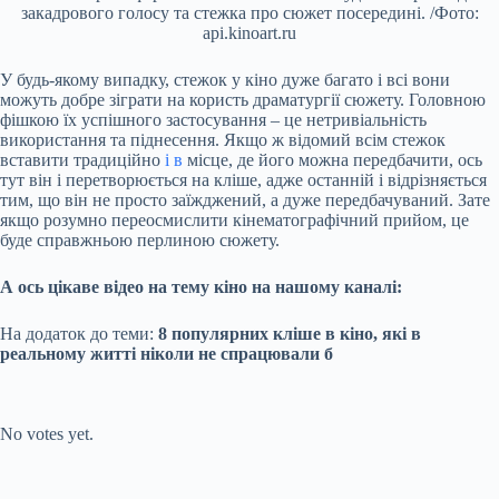
закадрового голосу та стежка про сюжет посередині. /Фото:
api.kinoart.ru
У будь-якому випадку, стежок у кіно дуже багато і всі вони
можуть добре зіграти на користь драматургії сюжету. Головною
фішкою їх успішного застосування – це нетривіальність
використання та піднесення. Якщо ж відомий всім стежок
вставити традиційно
і в
місце, де його можна передбачити, ось
тут він і перетворюється на кліше, адже останній і відрізняється
тим, що він не просто заїжджений, а дуже передбачуваний. Зате
якщо розумно переосмислити кінематографічний прийом, це
буде справжньою перлиною сюжету.
А ось цікаве відео на тему кіно на нашому каналі:
На додаток до теми:
8 популярних кліше в кіно, які в
реальному житті ніколи не спрацювали б
Submit Rating
Rate this item:
No votes yet.
Submit Rating
Rate this item: