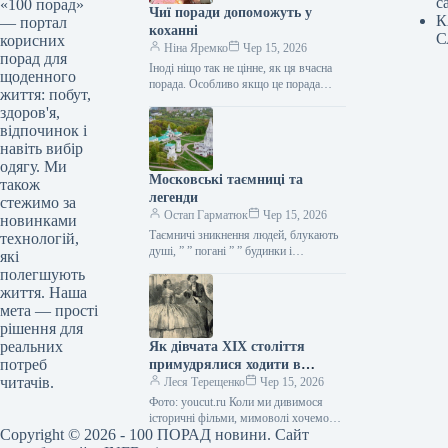
с
«100 порад»
Чиї поради допоможуть у
К
— портал
коханні
С
корисних
Ніна Яремко
Чер 15, 2026
порад для
Іноді ніщо так не цінне, як ця вчасна
щоденного
порада. Особливо якщо це порада
життя: побут,
фахівця — дієтолога, лікаря,
здоров'я,
косметолога, тренера, стиліста…
відпочинок і
навіть вибір
одягу. Ми
Московські таємниці та
також
легенди
стежимо за
Остап Гарматюк
Чер 15, 2026
новинками
Таємничі зникнення людей, блукають
технологій,
душі, ” ” погані ” ” будинки і
які
прокляття чаклунів — усе є у Москві.
полегшують
Щоб…
життя. Наша
мета — прості
рішення для
реальних
Як дівчата XIX століття
потреб
примудрялися ходити в
читачів.
туалет у спідницях
Леся Терещенко
Чер 15, 2026
крінолінових без сторонньої
Фото: youcut.ru Коли ми дивимося
допомоги
історичні фільми, мимоволі хочемо
Copyright © 2026 - 100 ПОРАД новини. Сайт
опинитися там: світські бесіди,