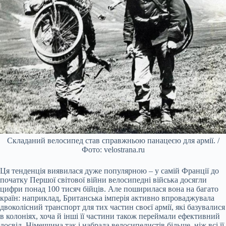
Складаний велосипед став справжньою панацеєю для армії. /
Фото: velostrana.ru
Ця тенденція виявилася дуже популярною – у самій Франції до
початку Першої світової війни велосипедні війська досягли
цифри понад 100 тисяч бійців. Але поширилася вона на багато
країн: наприклад, Британська імперія активно впроваджувала
двоколісний транспорт для тих частин своєї армії, які базувалися
в колоніях, хоча й інші її частини також переймали ефективний
досвід. Німеччина так і набрала велосипедистів більше, ніж всі її