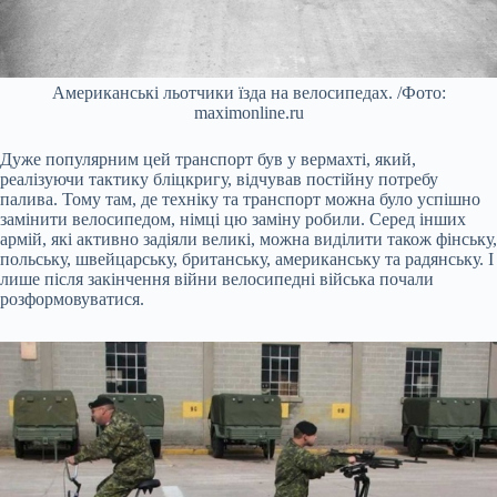
Американські льотчики їзда на велосипедах. /Фото:
maximonline.ru
Дуже популярним цей транспорт був у вермахті, який,
реалізуючи тактику бліцкригу, відчував постійну потребу
палива. Тому там, де техніку та транспорт можна було успішно
замінити велосипедом, німці цю заміну робили. Серед інших
армій, які активно задіяли великі, можна виділити також фінську,
польську, швейцарську, британську, американську та радянську. І
лише після закінчення війни велосипедні війська почали
розформовуватися.