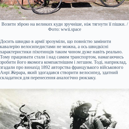
Возити зброю на великих куди зручніше, ніж тягнути її пішки. /
Фото: wwii.space
Досить швидко в армії зрозуміли, що повністю замінити
кавалерію велосипедистами не можна, а ось швидкісні
характеристики піхотинців таким чином дуже навіть реально.
Тому працювати стали і над самим транспортом, намагаючись
зробити його якомога компактнішим і легшим. Тоді, наприклад,
згадали про винахід 1892 авторства французького військового
Анрі Жерара, який здогадався створити велосипед, здатний
складатися для перенесення аналогічно рюкзаку.