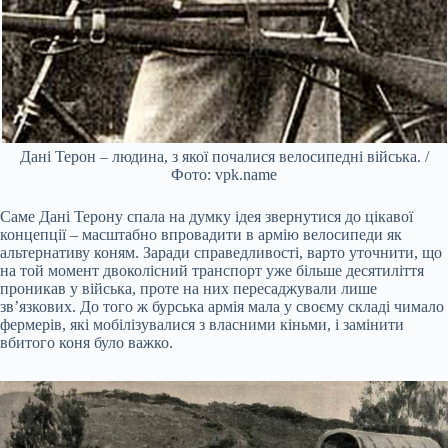
Дані Терон – людина, з якої почалися велосипедні війська. /
Фото: vpk.name
Саме Дані Терону спала на думку ідея звернутися до цікавої
концепції – масштабно впровадити в армію велосипеди як
альтернативу коням. Заради справедливості, варто уточнити, що
на той момент двоколісний транспорт уже більше десятиліття
проникав у війська, проте на них пересаджували лише
зв’язкових. До того ж бурська армія мала у своєму складі чимало
фермерів, які мобілізувалися з власними кіньми, і замінити
вбитого коня було важко.