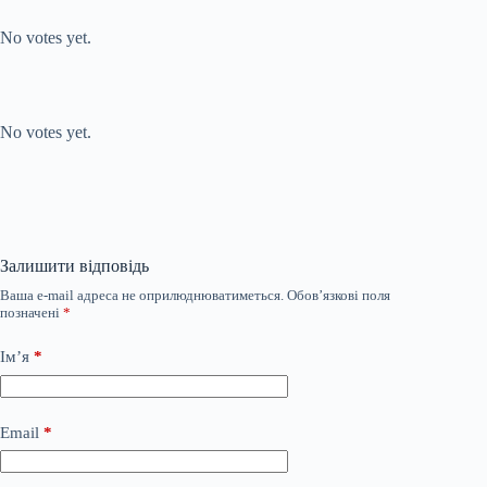
Submit Rating
Rate this item:
No votes yet.
Submit Rating
Rate this item:
No votes yet.
Залишити відповідь
Ваша e-mail адреса не оприлюднюватиметься.
Обов’язкові поля
позначені
*
Ім’я
*
Email
*