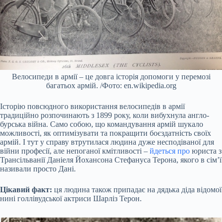
Велосипеди в армії – це довга історія допомоги у перемозі
багатьох армій. /Фото: en.wikipedia.org
Історію повсюдного використання велосипедів в армії
традиційно розпочинають з 1899 року, коли вибухнула англо-
бурська війна. Само собою, що командування армій шукало
можливості, як оптимізувати та покращити боєздатність своїх
армій. І тут у справу втрутилася людина дуже несподіваної для
війни професії, але непоганої кмітливості –
йдеться про
юриста з
Трансільванії Даніеля Йохансона Стефануса Терона, якого в сім’ї
називали просто Дані.
Цікавий факт:
ця людина також припадає на дядька діда відомої
нині голлівудської актриси Шарліз Терон.