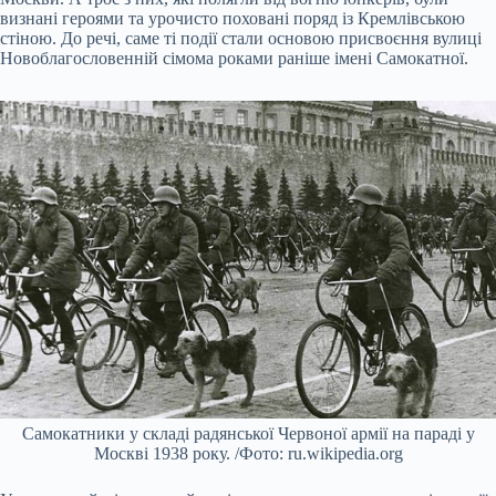
визнані героями та урочисто поховані поряд із Кремлівською
стіною. До речі, саме ті події стали основою присвоєння вулиці
Новоблагословенній сімома роками раніше імені Самокатної.
Самокатники у складі радянської Червоної армії на параді у
Москві 1938 року. /Фото: ru.wikipedia.org