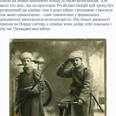
собою на інший континент понад 26 тисяч велосипедів. Але
мало хто знає, що на просторах Російської імперії цей тренд був
розвинений ще раніше: вже в роки війни з японцями з’явилися
так звані самокатники – саме самокатами у формальних
документах іменувалися велосипедисти. Пік їхньої діяльності
припав на Першу світову, а пізніше вони добре себе показали і
під час Громадянської війни.