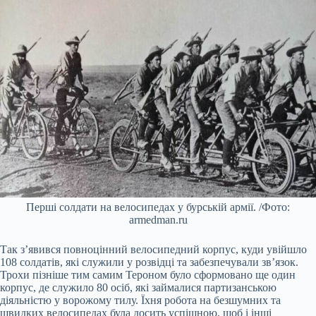
Перші солдати на велосипедах у бурській армії. /Фото:
armedman.ru
Так з’явився повноцінний велосипедний корпус, куди увійшло
108 солдатів, які служили у розвідці та забезпечували зв’язок.
Трохи пізніше тим самим Тероном було сформовано ще один
корпус, де служило 80 осіб, які займалися партизанською
діяльністю у ворожому тилу. Їхня робота на безшумних та
швидких велосипедах була досить успішною, щоб і інші