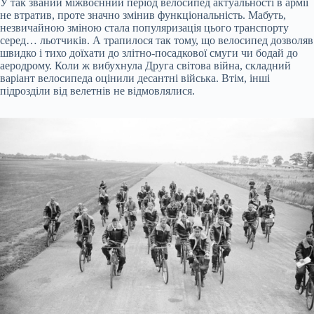
У так званий міжвоєнний період велосипед актуальності в армії
не втратив, проте значно змінив функціональність. Мабуть,
незвичайною зміною стала популяризація цього транспорту
серед… льотчиків. А трапилося так тому, що велосипед дозволяв
швидко і тихо доїхати до злітно-посадкової смуги чи бодай до
аеродрому. Коли ж вибухнула Друга світова війна, складний
варіант велосипеда оцінили десантні війська. Втім, інші
підрозділи від велетнів не відмовлялися.