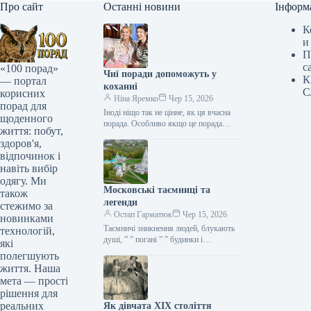
Про сайт
Останні новини
Інформ
К
и
П
с
«100 порад»
Чиї поради допоможуть у
К
— портал
коханні
С
корисних
Ніна Яремко
Чер 15, 2026
порад для
Іноді ніщо так не цінне, як ця вчасна
щоденного
порада. Особливо якщо це порада
життя: побут,
фахівця — дієтолога, лікаря,
здоров'я,
косметолога, тренера, стиліста…
відпочинок і
навіть вибір
одягу. Ми
Московські таємниці та
також
легенди
стежимо за
Остап Гарматюк
Чер 15, 2026
новинками
Таємничі зникнення людей, блукають
технологій,
душі, ” ” погані ” ” будинки і
які
прокляття чаклунів — усе є у Москві.
полегшують
Щоб…
життя. Наша
мета — прості
рішення для
реальних
Як дівчата XIX століття