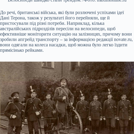
До речі, британські війська, які були розлючені успіхами ідеї
Дані Терона, також у результаті його перейняли, ще й
пристосували під різні потреби. Наприклад, кілька
австралійських підрозділів пересіли на велосипеди, щоб
ефективніше моніторити ситуацію на залізницях, причому вони
зробили апгрейд транспорту – за інформацією редакції novate.ru,
вони одягали на колеса насадки, щоб можна було легко їздити
прямісінько рейками.