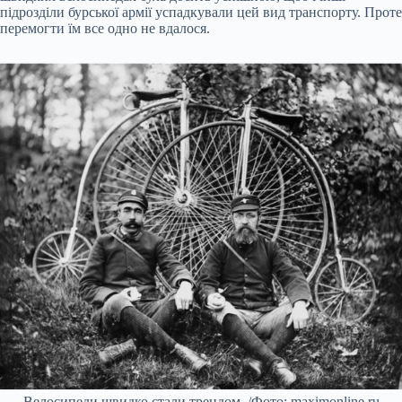
підрозділи бурської армії успадкували цей вид транспорту. Проте
перемогти їм все одно не вдалося.
Велосипеди швидко стали трендом. /Фото: maximonline.ru