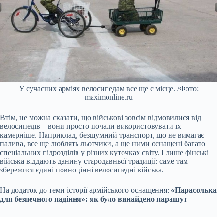
У сучасних арміях велосипедам все ще є місце. /Фото:
maximonline.ru
Втім, не можна сказати, що військові зовсім відмовилися від
велосипедів – вони просто почали використовувати їх
камерніше. Наприклад, безшумний транспорт, що не вимагає
палива, все ще люблять льотчики, а ще ними оснащені багато
спеціальних підрозділів у різних куточках світу. І лише фінські
війська віддають данину стародавньої традиції: саме там
збережися єдині повноцінні велосипедні війська.
На додаток до теми історії армійського оснащення:
«Парасолька
для безпечного падіння»: як було винайдено парашут