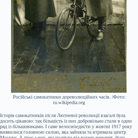
Російські самокатники дореволюційних часів. /Фото:
ru.wikipedia.org
Історія самокатників після Лютневої революції взагалі була
досить цікавою: так більшість із них добровільно стали в один
ряд із більшовиками. І саме велосипедисти у жовтні 1917 року
виявилися головною силою, яка зайняла та втримала центр
Москви. А троє з них, які полягли від вогню юнкерів, були