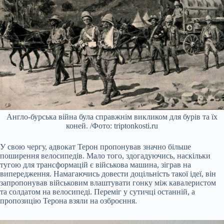
Англо-бурська війна була справжнім викликом для бурів та їх
коней. /Фото: triptonkosti.ru
У свою чергу, адвокат Терон пропонував значно більше
поширення велосипедів. Мало того, здогадуючись, наскільки
тугою для трансформацій є військова машина, зіграв на
випередження. Намагаючись довести доцільність такої ідеї, він
запропонував військовим влаштувати гонку між кавалеристом
та солдатом на велосипеді. Переміг у сутичці останній, а
пропозицію Терона взяли на озброєння.