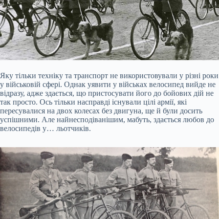
Яку тільки техніку та транспорт не використовували у різні роки
у військовій сфері. Однак уявити у військах велосипед вийде не
відразу, адже здається, що пристосувати його до бойових дій не
так просто. Ось тільки насправді існували цілі армії, які
пересувалися на двох колесах без двигуна, ще й були досить
успішними. Але найнесподіванішим, мабуть, здається любов до
велосипедів у… льотчиків.