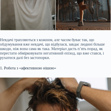
Невдачі трапляються з кожним, але часом буває так, що
обдумування вже невдачі, що відбулася, завдає людині більше
шкоди, ніж вона сама як така. Матеріал дасть п’ять порад, як
перестати обмірковувати негативний епізод, що вже стався, і
рухатися далі без застопорки.
1. Робота з «афективною нішою»