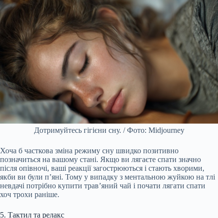
Дотримуйтесь гігієни сну. / Фото: Midjourney
Хоча б часткова зміна режиму сну швидко позитивно
позначиться на вашому стані. Якщо ви лягаєте спати значно
після опівночі, ваші реакції загострюються і стають хворими,
якби ви були п’яні. Тому у випадку з ментальною жуйкою на тлі
невдачі потрібно купити трав’яний чай і почати лягати спати
хоч трохи раніше.
5. Тактил та релакс