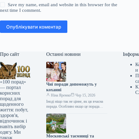
Save my name, email and website in this browser for the
next time I comment.
Опублікувати коментар
Про сайт
Останні новини
Інформ
К
и
П
с
«100 порад»
Чиї поради допоможуть у
К
— портал
коханні
С
корисних
Ніна Яремко
Чер 15, 2026
порад для
Іноді ніщо так не цінне, як ця вчасна
щоденного
порада. Особливо якщо це порада
життя: побут,
фахівця — дієтолога, лікаря,
здоров'я,
косметолога, тренера, стиліста…
відпочинок і
навіть вибір
одягу. Ми
Московські таємниці та
також