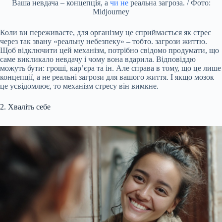
Ваша невдача – концепція, а
чи не
реальна загроза. / Фото:
Midjourney
Коли ви переживаєте, для організму це сприймається як стрес
через так звану «реальну небезпеку» – тобто. загрози життю.
Щоб відключити цей механізм, потрібно свідомо продумати, що
саме викликало невдачу і чому вона вдарила. Відповіддю
можуть бути: гроші, кар’єра та ін. Але справа в тому, що це лише
концепції, а не реальні загрози для вашого життя. І якщо мозок
це усвідомлює, то механізм стресу він вимкне.
2. Хваліть себе