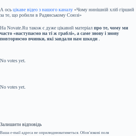
А ось
цікаве відео з нашого каналу
«Чому нинішній хліб гірший
за те, що робили в Радянському Союзі»
На Novate.Ru також є дуже цікавий матеріал
про те, чому ми
часто «наступаємо на ті ж граблі», а саме знову і знову
повторюємо вчинки, які завдали нам шкоди
.
Submit Rating
Rate this item:
No votes yet.
Submit Rating
Rate this item:
No votes yet.
Залишити відповідь
Ваша e-mail адреса не оприлюднюватиметься.
Обов’язкові поля