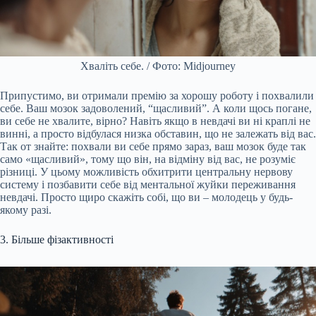
Хваліть себе. / Фото: Midjourney
Припустимо, ви отримали премію за хорошу роботу і похвалили
себе. Ваш мозок задоволений, “щасливий”. А коли щось погане,
ви себе не хвалите, вірно? Навіть якщо в невдачі ви ні краплі не
винні, а просто відбулася низка обставин, що не залежать від вас.
Так от знайте: похвали ви себе прямо зараз, ваш мозок буде так
само «щасливий», тому що він, на відміну від вас, не розуміє
різниці. У цьому можливість обхитрити центральну нервову
систему і позбавити себе від ментальної жуйки переживання
невдачі. Просто щиро скажіть собі, що ви – молодець у будь-
якому разі.
3. Більше фізактивності