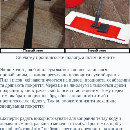
Спочатку пропилісосьте підлогу, а потім помийте
Якщо хочете, щоб лінолеум якомога довше залишався
привабливим, важливо регулярно проводити сухе збирання.
Пил і пісок, які накопичуються на підлозі, працюють як абразиви
та дряпають покриття. Через це на лінолеумі з'являються дрібні
подряпини, він втрачає свій блиск і стає тьмяним. Тому перед
тим, як брати до рук швабру, обов'язково помітите або
пропилососьте підлогу. Так ви зможете знизити механічне
зношування покриття.
Експерти радять використовувати для збирання теплу воду з
додаванням нейтрального миючого засобу. Простежте, щоб у
складі побутової хімії не було агресивних речовин, на кшталт