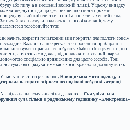
бруду або пилу, а в зношеній захисній плівці. У цьому випадку
можна звернутися до професіоналів, щоб вони провели
процедуру глибокої очистки, а потім нанесли захисний склад.
Зазвичай такі послуги надають клінінгові компанії, тому
насамперед телефонуйте туди.
Як бачите, зберегти початковий вид покриття для підлоги зовсім
нескладно. Важливо лише регулярно проводити прибирання,
використовувати правильну побутову хімію та інструменти, що
чистять, а також час від часу відновлювати захисний шар за
допомогою спеціально призначених для цього засобів. Тоді
лінолеум довго радуватиме вас своєю красою та доглянутістю.
У наступній статті розповіли,
Навіщо чаєм мити підлогу, а
дзеркала натирати огірком: несподівані побутові хитрощі
А з відео на нашому каналі ви дізнаєтесь,
Яка унікальна
функція була тільки в радянському годиннику «Електроніка»