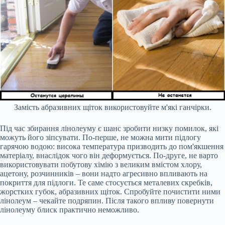
Замість абразивних щіток використовуйте м'які ганчірки.
Під час збирання лінолеуму є шанс зробити низку помилок, які
можуть його зіпсувати. По-перше, не можна мити підлогу
гарячою водою: висока температура призводить до пом'якшення
матеріалу, внаслідок чого він деформується. По-друге, не варто
використовувати побутову хімію з великим вмістом хлору,
ацетону, розчинників – вони надто агресивно впливають на
покриття для підлоги. Те саме стосується металевих скребків,
жорстких губок, абразивних щіток. Спробуйте почистити ними
лінолеум – чекайте подряпин. Після такого впливу повернути
лінолеуму блиск практично неможливо.