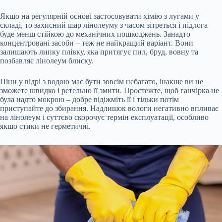
Якщо на регулярній основі застосовувати хімію з лугами у
складі, то захисний шар лінолеуму з часом зітреться і підлога
буде менш стійкою до механічних пошкоджень. Занадто
концентровані засоби – теж не найкращий варіант. Вони
залишають липку плівку, яка притягує пил, бруд, вовну та
позбавляє лінолеум блиску.
Піни у відрі з водою має бути зовсім небагато, інакше ви не
зможете швидко і ретельно її змити. Простежте, щоб ганчірка не
була надто мокрою – добре відіжміть її і тільки потім
приступайте до збирання. Надлишок вологи негативно впливає
на лінолеум і суттєво скорочує термін експлуатації, особливо
якщо стики не герметичні.