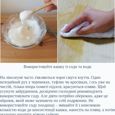
Використовуйте кашку із соди та води
На лінолеумі часто з'являються чорні смуги взуття. Один
незграбний рух у черевиках, туфлях чи кросівках, і ось уже на
чистій, тільки вчора помиті підлозі, красуються плями. Щоб
усунути забруднення, досвідчені господині рекомендують
використовувати соду. Але діяти потрібно обережно, адже це
абразив, який може залишити по собі подряпини. Не
використовуйте соду поодинці – змішайте її з невеликою
кількістю води до консистенції кашки, нанесіть на пляму, а потім
акуратно протріть м'якою губкою.