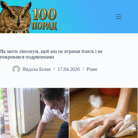
Перейти
до
вмісту
Як мити лінолеум, щоб він не втрачав блиск і не
покривався подряпинами
Явдоха Білик
17.04.2026
Різне