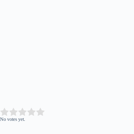
Submit Rating
Rate this item:
No votes yet.