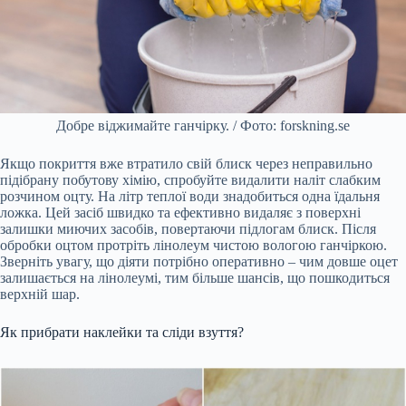
Добре віджимайте ганчірку. / Фото: forskning.se
Якщо покриття вже втратило свій блиск через неправильно
підібрану побутову хімію, спробуйте видалити наліт слабким
розчином оцту. На літр теплої води знадобиться одна їдальня
ложка. Цей засіб швидко та ефективно видаляє з поверхні
залишки миючих засобів, повертаючи підлогам блиск. Після
обробки оцтом протріть лінолеум чистою вологою ганчіркою.
Зверніть увагу, що діяти потрібно оперативно – чим довше оцет
залишається на лінолеумі, тим більше шансів, що пошкодиться
верхній шар.
Як прибрати наклейки та сліди взуття?