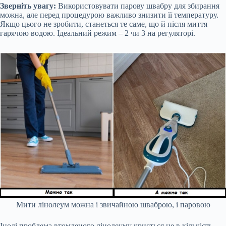
Зверніть увагу:
Використовувати парову швабру для збирання
можна, але перед процедурою важливо знизити її температуру.
Якщо цього не зробити, станеться те саме, що й після миття
гарячою водою. Ідеальний режим – 2 чи 3 на регуляторі.
Мити лінолеум можна і звичайною шваброю, і паровою
Іноді проблема втомленого лінолеуму криється не в кількість