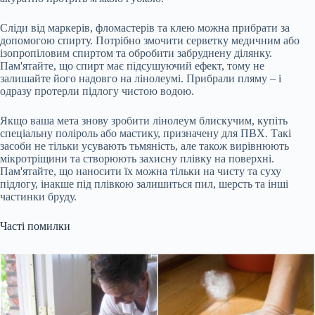
Сліди від маркерів, фломастерів та клею можна прибрати за
допомогою спирту. Потрібно змочити серветку медичним або
ізопропіловим спиртом та обробити забруднену ділянку.
Пам'ятайте, що спирт має підсушуючий ефект, тому не
залишайте його надовго на лінолеумі. Прибрали пляму – і
одразу протерли підлогу чистою водою.
Якщо ваша мета знову зробити лінолеум блискучим, купіть
спеціальну поліроль або мастику, призначену для ПВХ. Такі
засоби не тільки усувають тьмяність, але також вирівнюють
мікротріщини та створюють захисну плівку на поверхні.
Пам'ятайте, що наносити їх можна тільки на чисту та суху
підлогу, інакше під плівкою залишиться пил, шерсть та інші
частинки бруду.
Часті помилки