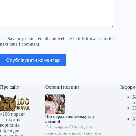
Save my name, email and website in this browser for the
next time I comment.
Опублікувати коментар
Про сайт
Останні новини
Інформ
К
и
П
с
«100 порад»
Чиї поради допоможуть у
К
— портал
коханні
С
корисних
Ніна Яремко
Чер 15, 2026
порад для
Іноді ніщо так не цінне, як ця вчасна
щоденного