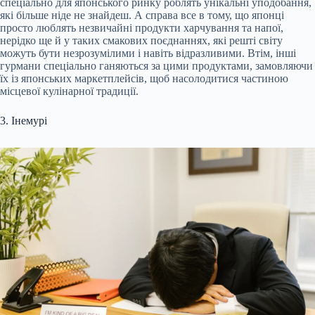
спеціально для японського ринку роблять унікальні уподобання,
які більше ніде не знайдеш. А справа все в тому, що японці
просто люблять незвичайні продукти харчування та напої,
нерідко ще й у таких смакових поєднаннях, які решті світу
можуть бути незрозумілими і навіть відразливими. Втім, інші
гурмани спеціально ганяються за цими продуктами, замовляючи
їх із японських маркетплейсів, щоб насолодитися частиною
місцевої кулінарної традиції.
3. Інемурі