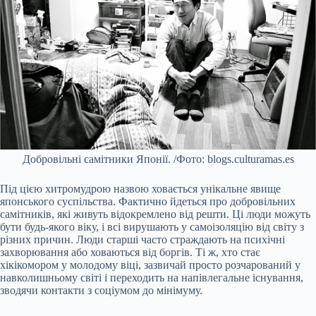
Добровільні самітники Японії. /Фото: blogs.culturamas.es
Під цією хитромудрою назвою ховається унікальне явище
японського суспільства. Фактично йдеться про добровільних
самітників, які живуть відокремлено від решти. Ці люди можуть
бути будь-якого віку, і всі вирушають у самоізоляцію від світу з
різних причин. Люди старші часто страждають на психічні
захворювання або ховаються від боргів. Ті ж, хто стає
хікікомором у молодому віці, зазвичай просто розчарований у
навколишньому світі і переходить на напівлегальне існування,
зводячи контакти з соціумом до мінімуму.