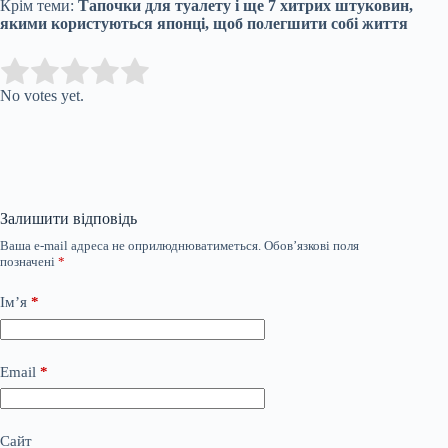
Крім теми:
Тапочки для туалету і ще 7 хитрих штуковин,
якими користуються японці, щоб полегшити собі життя
Submit Rating
Rate this item:
No votes yet.
Залишити відповідь
Ваша e-mail адреса не оприлюднюватиметься.
Обов’язкові поля
позначені
*
Ім’я
*
Email
*
Сайт