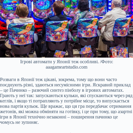
Ігрові автомати у Японії теж особливі. /Фото:
aaagameartstudio.com
Розваги в Японії теж цікаві, зокрема, тому що вони часто
поєднують різні, здаються несумісними ігри. Яскравий приклад
– це Пачинко – разючий синтез пінболу в ігрових автоматах.
Грають у неї так: запускаються кульки, які спускаються через ряд
кеглів, і якщо ті потрапляють у потрібне місце, то випускається
нова партія кульок. Ще вражає, що ця гра передбачає отримання
жетонів, які можна обміняти на готівку, і це при тому, що азартні
ігри в Японії технічно незаконні – поширення пачинко це
чомусь не зупиняє.