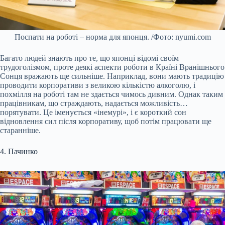
Поспати на роботі – норма для японця. /Фото: nyumi.com
Багато людей знають про те, що японці відомі своїм
трудоголізмом, проте деякі аспекти роботи в Країні Вранішнього
Сонця вражають ще сильніше. Наприклад, вони мають традицію
проводити корпоративи з великою кількістю алкоголю, і
похмілля на роботі там не здається чимось дивним. Однак таким
працівникам, що страждають, надається можливість…
порятувати. Це іменується «інемурі», і є короткий сон
відновлення сил після корпоративу, щоб потім працювати ще
старанніше.
4. Пачинко