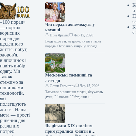
К
и
П
с
«100 порад»
Чиї поради допоможуть у
К
— портал
коханні
С
корисних
Ніна Яремко
Чер 15, 2026
порад для
Іноді ніщо так не цінне, як ця вчасна
щоденного
порада. Особливо якщо це порада
життя: побут,
фахівця — дієтолога, лікаря,
здоров'я,
косметолога, тренера, стиліста…
відпочинок і
навіть вибір
одягу. Ми
Московські таємниці та
також
легенди
стежимо за
Остап Гарматюк
Чер 15, 2026
новинками
Таємничі зникнення людей, блукають
технологій,
душі, ” ” погані ” ” будинки і
які
прокляття чаклунів — усе є у Москві.
полегшують
Щоб…
життя. Наша
мета — прості
рішення для
реальних
Як дівчата XIX століття
потреб
примудрялися ходити в