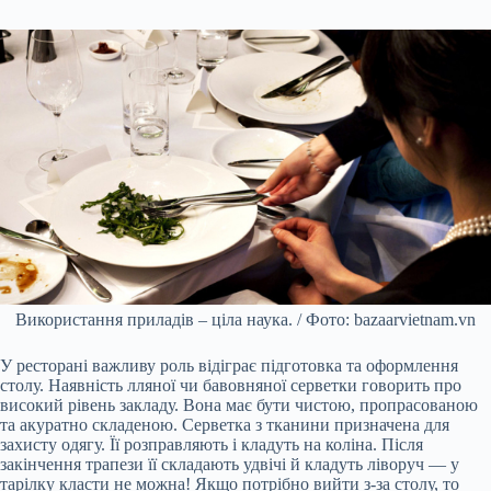
Використання приладів – ціла наука. / Фото: bazaarvietnam.vn
У ресторані важливу роль відіграє підготовка та оформлення
столу. Наявність лляної чи бавовняної серветки говорить про
високий рівень закладу. Вона має бути чистою, пропрасованою
та акуратно складеною. Серветка з тканини призначена для
захисту одягу. Її розправляють і кладуть на коліна. Після
закінчення трапези її складають удвічі й кладуть ліворуч — у
тарілку класти не можна! Якщо потрібно вийти з-за столу, то