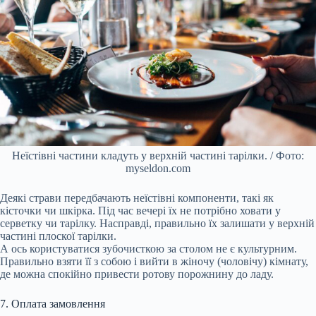
Неїстівні частини кладуть у верхній частині тарілки. / Фото:
myseldon.com
Деякі страви передбачають неїстівні компоненти, такі як
кісточки чи шкірка. Під час вечері їх не потрібно ховати у
серветку чи тарілку. Насправді, правильно їх залишати у верхній
частині плоскої тарілки.
А ось користуватися зубочисткою за столом не є культурним.
Правильно взяти її з собою і вийти в жіночу (чоловічу) кімнату,
де можна спокійно привести ротову порожнину до ладу.
7. Оплата замовлення