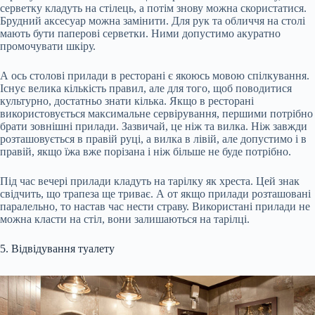
серветку кладуть на стілець, а потім знову можна скористатися.
Брудний аксесуар можна замінити. Для рук та обличчя на столі
мають бути паперові серветки. Ними допустимо акуратно
промочувати шкіру.
А ось столові прилади в ресторані є якоюсь мовою спілкування.
Існує велика кількість правил, але для того, щоб поводитися
культурно, достатньо знати кілька. Якщо в ресторані
використовується максимальне сервірування, першими потрібно
брати зовнішні прилади. Зазвичай, це ніж та вилка. Ніж завжди
розташовується в правій руці, а вилка в лівій, але допустимо і в
правій, якщо їжа вже порізана і ніж більше не буде потрібно.
Під час вечері прилади кладуть на тарілку як хреста. Цей знак
свідчить, що трапеза ще триває. А от якщо прилади розташовані
паралельно, то настав час нести страву. Використані прилади не
можна класти на стіл, вони залишаються на тарілці.
5. Відвідування туалету