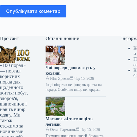
Опублікувати коментар
Про сайт
Останні новини
Інформ
К
и
П
с
«100 порад»
Чиї поради допоможуть у
К
— портал
коханні
С
корисних
Ніна Яремко
Чер 15, 2026
порад для
Іноді ніщо так не цінне, як ця вчасна
щоденного
порада. Особливо якщо це порада
життя: побут,
фахівця — дієтолога, лікаря,
здоров'я,
косметолога, тренера, стиліста…
відпочинок і
навіть вибір
одягу. Ми
Московські таємниці та
також
легенди
стежимо за
Остап Гарматюк
Чер 15, 2026
новинками
Таємничі зникнення людей, блукають
технологій,