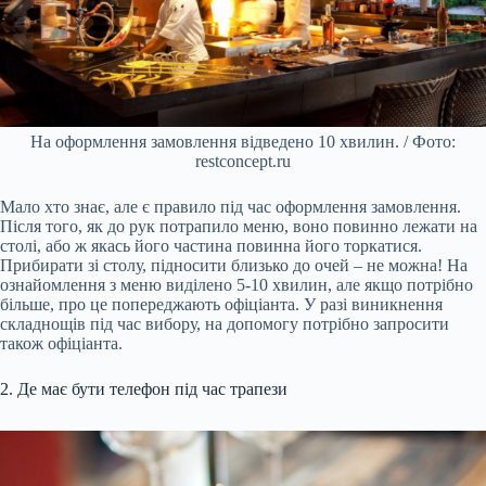
На оформлення замовлення відведено 10 хвилин. / Фото:
restconcept.ru
Мало хто знає, але є правило під час оформлення замовлення.
Після того, як до рук потрапило меню, воно повинно лежати на
столі, або ж якась його частина повинна його торкатися.
Прибирати зі столу, підносити близько до очей – не можна! На
ознайомлення з меню виділено 5-10 хвилин, але якщо потрібно
більше, про це попереджають офіціанта. У разі виникнення
складнощів під час вибору, на допомогу потрібно запросити
також офіціанта.
2. Де має бути телефон під час трапези