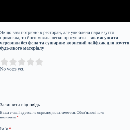
Якщо вам потрібно в ресторан, але улюблена пара взуття
промокла, то його можна легко просушити –
як висушити
черевики без фена та сушарки: корисний лайфхак для взуття
будь-якого матеріалу
Submit Rating
Rate this item:
No votes yet.
Залишити відповідь
Ваша e-mail адреса не оприлюднюватиметься.
Обов’язкові поля
позначені
*
Ім’я
*