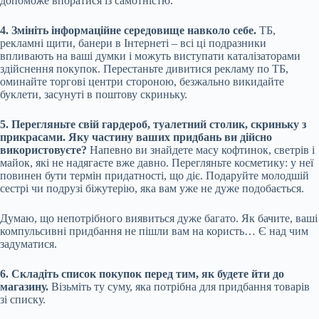
допоможе впоратися із самотністю.
4. Змініть інформаційне середовище навколо себе.
ТБ,
рекламні щити, банери в Інтернеті – всі ці подразники
впливають на ваші думки і можуть виступати каталізаторами
здійснення покупок. Перестаньте дивитися рекламу по ТБ,
оминайте торгові центри стороною, безжально викидайте
буклети, засунуті в поштову скриньку.
5. Перегляньте свій гардероб, туалетний столик, скриньку з
прикрасами. Яку частину ваших придбань ви дійсно
використовуєте?
Напевно ви знайдете масу кофтинок, светрів і
майок, які не надягаєте вже давно. Перегляньте косметику: у неї
повинен бути термін придатності, що діє. Подаруйте молодшій
сестрі чи подрузі біжутерію, яка вам уже не дуже подобається.
Думаю, що непотрібного виявиться дуже багато. Як бачите, ваші
компульсивні придбання не пішли вам на користь… Є над чим
задуматися.
6. Складіть список покупок перед тим, як будете йти до
магазину.
Візьміть ту суму, яка потрібна для придбання товарів
зі списку.