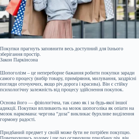
Покупки прагнуть заповнити весь доступний для їхнього
зберігання простір.
Закон Паркінсона
Шопоголізм – це непереборне бажання робити покупки заради
самого процесу (вибір товару, приміряння, милування, заздрісні
погляди оточуючих, якщо річ дорога і красива). Він є стійку
психологічну залежність від процесу здійснення покупок.
Основа його — фізіологічна, так само як і за будь-якої іншої
адикції. Покупки впливають на мозок шопоголіка як опіати на
мозок наркомана: чергова “доза” викликає бурхливе
виділення
гормону радості.
Придбаний предмет у своїй може бути не потрібен покупцю.
Повернувшись додому і ще раз оглянувши придбану річ, він