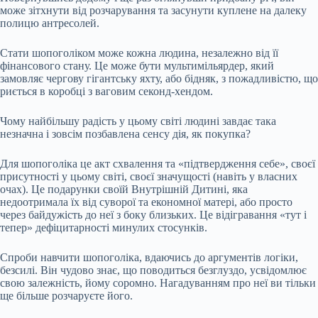
може зітхнути від розчарування та засунути куплене на далеку
полицю антресолей.
Стати шопоголіком може кожна людина, незалежно від її
фінансового стану. Це може бути мультимільярдер, який
замовляє чергову гігантську яхту, або бідняк, з пожадливістю, що
риється в коробці з ваговим секонд-хендом.
Чому найбільшу радість у цьому світі людині завдає така
незначна і зовсім позбавлена сенсу дія, як покупка?
Для шопоголіка це акт схвалення та «підтвердження себе», своєї
присутності у цьому світі, своєї значущості (навіть у власних
очах). Це подарунки своїй Внутрішній Дитині, яка
недоотримала їх від суворої та економної матері, або просто
через байдужість до неї з боку близьких. Це відігравання «тут і
тепер» дефіцитарності минулих стосунків.
Спроби навчити шопоголіка, вдаючись до аргументів логіки,
безсилі. Він чудово знає, що поводиться безглуздо, усвідомлює
свою залежність, йому соромно. Нагадуванням про неї ви тільки
ще більше розчаруєте його.