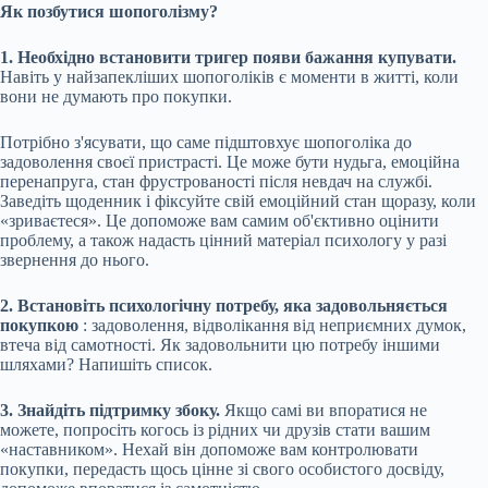
Як позбутися шопоголізму?
1. Необхідно встановити тригер появи бажання купувати.
Навіть у найзапекліших шопоголіків є моменти в житті, коли
вони не думають про покупки.
Потрібно з'ясувати, що саме підштовхує шопоголіка до
задоволення своєї пристрасті. Це може бути нудьга, емоційна
перенапруга, стан фрустрованості після невдач на службі.
Заведіть щоденник і фіксуйте свій емоційний стан щоразу, коли
«зриваєтеся». Це допоможе вам самим об'єктивно оцінити
проблему, а також надасть цінний матеріал психологу у разі
звернення до нього.
2. Встановіть психологічну потребу, яка задовольняється
покупкою
: задоволення, відволікання від неприємних думок,
втеча від самотності. Як задовольнити цю потребу іншими
шляхами? Напишіть список.
3. Знайдіть підтримку збоку.
Якщо самі ви впоратися не
можете, попросіть когось із рідних чи друзів стати вашим
«наставником». Нехай він допоможе вам контролювати
покупки, передасть щось цінне зі свого особистого досвіду,