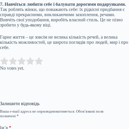
7. Навчіться любити себе і балувати дорогими подарунками.
Так роблять жінки, що поважають себе: їх рідкісні придбання є
справді прекрасними, викликаючими захоплення, речами.
Вивчіть свої уподобання, виробіть власний стиль. Це не пізно
зробити у будь-якому віці.
Гарне життя – це зовсім не велика кількість речей, а велика
кількість можливостей, це широта поглядів про людей, мир і про
себе.
Submit Rating
Rate this item:
No votes yet.
Залишити відповідь
Ваша e-mail адреса не оприлюднюватиметься.
Обов’язкові поля
позначені
*
Ім’я
*