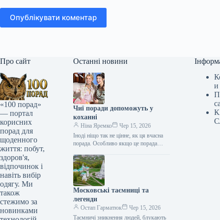
Опублікувати коментар
Про сайт
Останні новини
Інформ
К
и
П
с
«100 порад»
Чиї поради допоможуть у
К
— портал
коханні
С
корисних
Ніна Яремко
Чер 15, 2026
порад для
Іноді ніщо так не цінне, як ця вчасна
щоденного
порада. Особливо якщо це порада
життя: побут,
фахівця — дієтолога, лікаря,
здоров'я,
косметолога, тренера, стиліста…
відпочинок і
навіть вибір
одягу. Ми
Московські таємниці та
також
легенди
стежимо за
Остап Гарматюк
Чер 15, 2026
новинками
Таємничі зникнення людей, блукають
технологій,