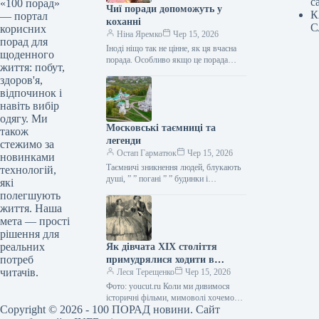
с
«100 порад»
Чиї поради допоможуть у
К
— портал
коханні
С
корисних
Ніна Яремко
Чер 15, 2026
порад для
Іноді ніщо так не цінне, як ця вчасна
щоденного
порада. Особливо якщо це порада
життя: побут,
фахівця — дієтолога, лікаря,
здоров'я,
косметолога, тренера, стиліста…
відпочинок і
навіть вибір
одягу. Ми
Московські таємниці та
також
легенди
стежимо за
Остап Гарматюк
Чер 15, 2026
новинками
Таємничі зникнення людей, блукають
технологій,
душі, ” ” погані ” ” будинки і
які
прокляття чаклунів — усе є у Москві.
полегшують
Щоб…
життя. Наша
мета — прості
рішення для
реальних
Як дівчата XIX століття
потреб
примудрялися ходити в
читачів.
туалет у спідницях
Леся Терещенко
Чер 15, 2026
крінолінових без сторонньої
Фото: youcut.ru Коли ми дивимося
допомоги
історичні фільми, мимоволі хочемо
Copyright © 2026 - 100 ПОРАД новини. Сайт
опинитися там: світські бесіди,