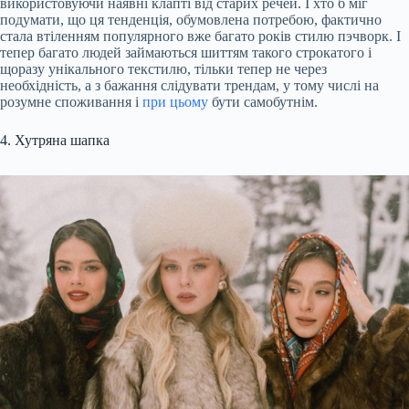
використовуючи наявні клапті від старих речей. І хто б міг
подумати, що ця тенденція, обумовлена потребою, фактично
стала втіленням популярного вже багато років стилю пэчворк. І
тепер багато людей займаються шиттям такого строкатого і
щоразу унікального текстилю, тільки тепер не через
необхідність, а з бажання слідувати трендам, у тому числі на
розумне споживання і
при цьому
бути самобутнім.
4. Хутряна шапка