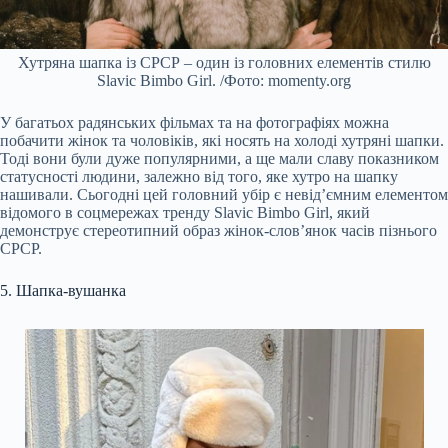
Хутряна шапка із СРСР – один із головних елементів стилю
Slavic Bimbo Girl. /Фото: momenty.org
У багатьох радянських фільмах та на фотографіях можна
побачити жінок та чоловіків, які носять на холоді хутряні шапки.
Тоді вони були дуже популярними, а ще мали славу показником
статусності людини, залежно від того, яке хутро на шапку
нашивали. Сьогодні цей головний убір є невід’ємним елементом
відомого в соцмережах тренду Slavic Bimbo Girl, який
демонструє стереотипний образ жінок-слов’янок часів пізнього
СРСР.
5. Шапка-вушанка