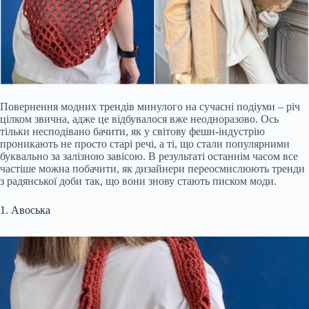
Повернення модних трендів минулого на сучасні подіуми – річ
цілком звична, адже це відбувалося вже неодноразово. Ось
тільки несподівано бачити, як у світову фешн-індустрію
проникають не просто старі речі, а ті, що стали популярними
буквально за залізною завісою. В результаті останнім часом все
частіше можна побачити, як дизайнери переосмислюють тренди
з радянської доби так, що вони знову стають писком моди.
1. Авоська