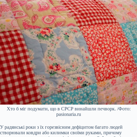
Хто б міг подумати, що в СРСР винайшли печворк. /Фото:
pasionaria.ru
У радянські роки з їх горезвісним дефіцитом багато людей
створювали ковдри або килимки своїми руками, причому