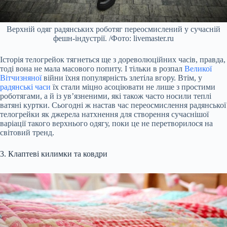
Верхній одяг радянських роботяг переосмислений у сучасній
фешн-індустрії. /Фото: livemaster.ru
Історія телогрейок тягнеться ще з дореволюційних часів, правда,
тоді вона не мала масового попиту. І тільки в розпал
Великої
Вітчизняної
війни їхня популярність злетіла вгору. Втім, у
радянські часи
їх стали міцно асоціювати не лише з простими
роботягами, а й із ув’язненими, які також часто носили теплі
ватяні куртки. Сьогодні ж настав час переосмислення радянської
телогрейки як джерела натхнення для створення сучаснішої
варіації такого верхнього одягу, поки це не перетворилося на
світовий тренд.
3. Клаптеві килимки та ковдри