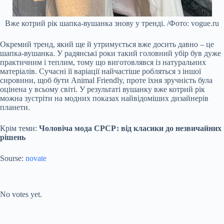
Вже котрий рік шапка-вушанка знову у тренді. /Фото: vogue.ru
Окремий тренд, який ще й утримується вже досить давно – це
шапка-вушанка. У радянські роки такий головний убір був дуже
практичним і теплим, тому що виготовлявся із натуральних
матеріалів. Сучасні її варіації найчастіше робляться з іншої
сировини, щоб бути Animal Friendly, проте їхня зручність була
оцінена у всьому світі. У результаті вушанку вже котрий рік
можна зустріти на модних показах найвідоміших дизайнерів
планети.
Крім теми:
Чоловіча мода СРСР: від класики до незвичайних
рішень
Sourse:
novate
Submit Rating
Rate this item:
No votes yet.
Submit Rating
Rate this item: