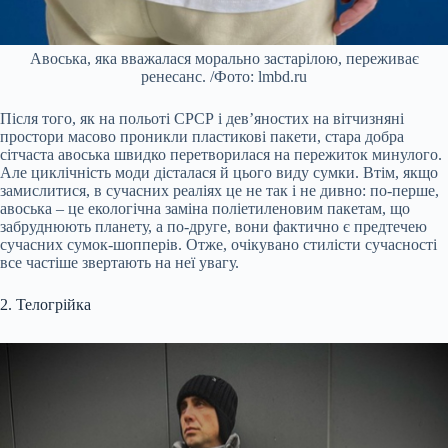
Авоська, яка вважалася морально застарілою, переживає
ренесанс. /Фото: lmbd.ru
Після того, як на польоті СРСР і дев’яностих на вітчизняні
простори масово проникли пластикові пакети, стара добра
сітчаста авоська швидко перетворилася на пережиток минулого.
Але циклічність моди дісталася й цього виду сумки. Втім, якщо
замислитися, в сучасних реаліях це не так і не дивно: по-перше,
авоська – це екологічна заміна поліетиленовим пакетам, що
забруднюють планету, а по-друге, вони фактично є предтечею
сучасних сумок-шопперів. Отже, очікувано стилісти сучасності
все частіше звертають на неї увагу.
2. Телогрійка