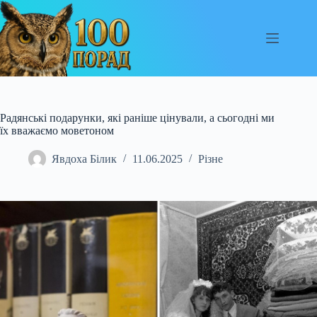
Перейти
до
вмісту
Радянські подарунки, які раніше цінували, а сьогодні ми
їх вважаємо моветоном
Явдоха Білик
11.06.2025
Різне