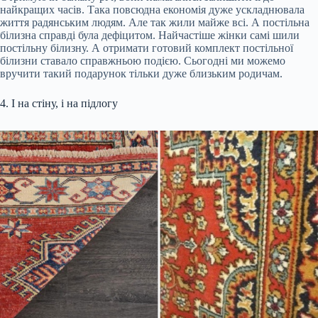
найкращих часів. Така повсюдна економія дуже ускладнювала
життя радянським людям. Але так жили майже всі. А постільна
білизна справді була дефіцитом. Найчастіше жінки самі шили
постільну білизну. А отримати готовий комплект постільної
білизни ставало справжньою подією. Сьогодні ми можемо
вручити такий подарунок тільки дуже близьким родичам.
4. І на стіну, і на підлогу