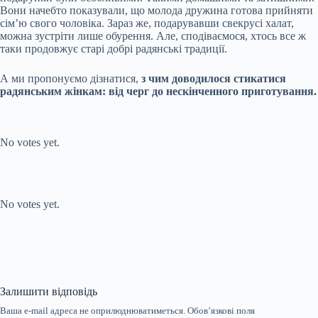
Вони начебто показували, що молода дружина готова прийняти
сім’ю свого чоловіка. Зараз же, подарувавши свекрусі халат,
можна зустріти лише обурення. Але, сподіваємося, хтось все ж
таки продовжує старі добрі радянські традиції.
А ми пропонуємо дізнатися,
з чим доводилося стикатися
радянським жінкам: від черг до нескінченного приготування.
Submit Rating
Rate this item:
No votes yet.
Submit Rating
Rate this item:
No votes yet.
Залишити відповідь
Ваша e-mail адреса не оприлюднюватиметься.
Обов’язкові поля