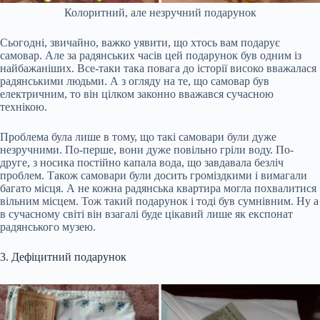
Колоритний, але незручний подарунок
Сьогодні, звичайно, важко уявити, що хтось вам подарує
самовар. Але за радянських часів цей подарунок був одним із
найбажаніших. Все-таки така повага до історії високо вважалася
радянськими людьми. А з огляду на те, що самовар був
електричним, то він цілком законно вважався сучасною
технікою.
Проблема була лише в тому, що такі самовари були дуже
незручними. По-перше, вони дуже повільно гріли воду. По-
друге, з носика постійно капала вода, що завдавала безліч
проблем. Також самовари були досить громіздкими і вимагали
багато місця. А не кожна радянська квартира могла похвалитися
вільним місцем. Тож такий подарунок і тоді був сумнівним. Ну а
в сучасному світі він взагалі буде цікавий лише як експонат
радянського музею.
3. Дефіцитний подарунок