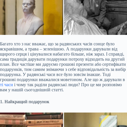
Багато хто з нас вважає, що за радянських часів сонце було
яскравішим, а трава – зеленішою. А подарунки дарували від
щирого серця і цінувалися набагато більше, ніж зараз. І справді,
сама традиція дарувати подарунки потроху відходить на другий
план. Все частіше ми даруємо грошові презенти або сертифікати
подарунків, тим самим знімаючи з себе відповідальність за вибір
подарунка. У радянські часи все було зовсім інакше. Тоді
грошові подарунки вважалися моветоном. Але що ж дарували в
ті часи
і чому так раділи радянські люди? Про це ми розповімо
вам у нашій сьогоднішній статті.
1. Найкращий подарунок