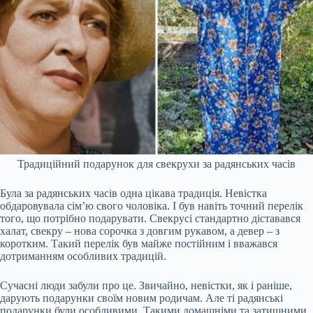
Традиційний подарунок для свекрухи за радянських часів
Була за радянських часів одна цікава традиція. Невістка
обдаровувала сім’ю свого чоловіка. І був навіть точний перелік
того, що потрібно подарувати. Свекрусі стандартно діставався
халат, свекру – нова сорочка з довгим рукавом, а девер – з
коротким. Такий перелік був майже постійним і вважався
дотриманням особливих традицій.
Сучасні люди забули про це. Звичайно, невістки, як і раніше,
дарують подарунки своїм новим родичам. Але ті радянські
подарунки були особливими. Такими домашніми та затишними.