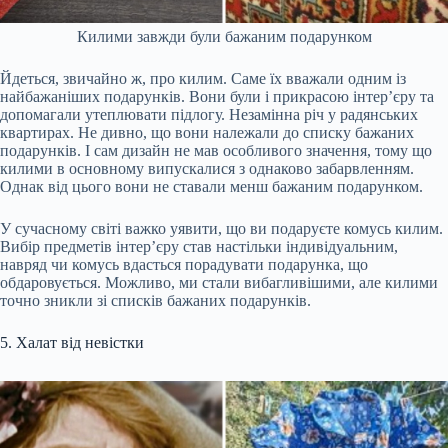
Килими завжди були бажаним подарунком
Йдеться, звичайно ж, про килим. Саме їх вважали одним із
найбажаніших подарунків. Вони були і прикрасою інтер’єру та
допомагали утеплювати підлогу. Незамінна річ у радянських
квартирах. Не дивно, що вони належали до списку бажаних
подарунків. І сам дизайн не мав особливого значення, тому що
килими в основному випускалися з однаково забарвленням.
Однак від цього вони не ставали менш бажаним подарунком.
У сучасному світі важко уявити, що ви подаруєте комусь килим.
Вибір предметів інтер’єру став настільки індивідуальним,
навряд чи комусь вдасться порадувати подарунка, що
обдаровується. Можливо, ми стали вибагливішими, але килими
точно зникли зі списків бажаних подарунків.
5. Халат від невістки