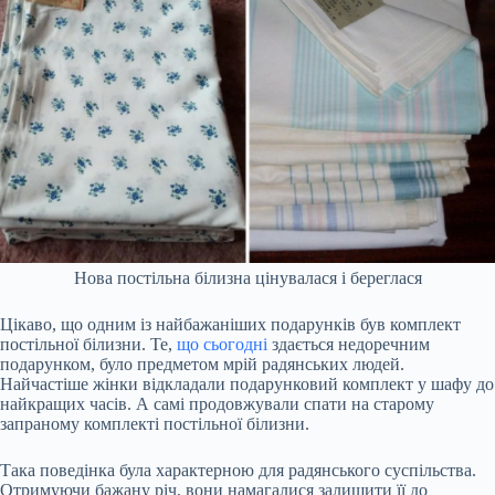
Нова постільна білизна цінувалася і береглася
Цікаво, що одним із найбажаніших подарунків був комплект
постільної білизни. Те,
що сьогодні
здається недоречним
подарунком, було предметом мрій радянських людей.
Найчастіше жінки відкладали подарунковий комплект у шафу до
найкращих часів. А самі продовжували спати на старому
запраному комплекті постільної білизни.
Така поведінка була характерною для радянського суспільства.
Отримуючи бажану річ, вони намагалися залишити її до