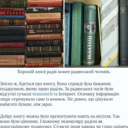
Хорошій книзі радів кожен радянський чоловік.
Звісно ж, йдеться про книгу. Вона справді була бажаним
подарунком, якому щиро раділи. За радянських часів були
відсутні сучасні
технології та
Інтернет. Основну інформацію
люди отримували саме із книжок. Не дивно, що цінували
набагато більше, ніж зараз.
Добру книгу можна було презентувати навіть на весілля. Так
вони були цінними. І кожному екземпляру раділи як
дорогоцінному подарунку. Сучасні люди навряд чи гідно оцінять