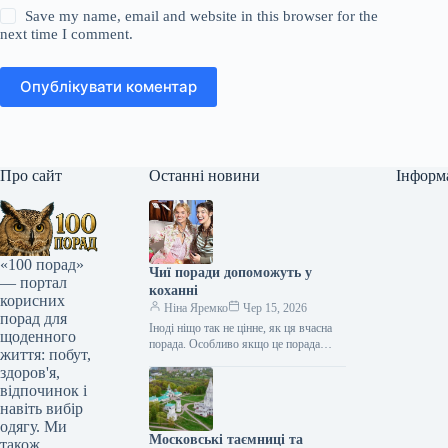
Save my name, email and website in this browser for the
next time I comment.
Опублікувати коментар
Про сайт
Останні новини
Інформ
«100 порад»
Чиї поради допоможуть у
— портал
коханні
корисних
Ніна Яремко
Чер 15, 2026
порад для
Іноді ніщо так не цінне, як ця вчасна
щоденного
порада. Особливо якщо це порада
життя: побут,
фахівця — дієтолога, лікаря,
здоров'я,
косметолога, тренера, стиліста…
відпочинок і
навіть вибір
одягу. Ми
Московські таємниці та
також