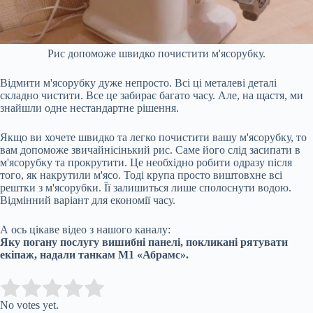
Рис допоможе швидко почистити м'ясорубку.
Відмити м'ясорубку дуже непросто. Всі ці металеві деталі
складно чистити. Все це забирає багато часу. Але, на щастя, ми
знайшли одне нестандартне рішення.
Якщо ви хочете швидко та легко почистити вашу м'ясорубку, то
вам допоможе звичайнісінький рис. Саме його слід засипати в
м'ясорубку та прокрутити. Це необхідно робити одразу після
того, як накрутили м'ясо. Тоді крупа просто виштовхне всі
рештки з м'ясорубки. Її залишиться лише сполоснути водою.
Відмінний варіант для економії часу.
А ось цікаве відео з нашого каналу:
Яку погану послугу вишибні панелі, покликані рятувати
екіпаж, надали танкам М1 «Абрамс».
Submit Rating
Rate this item:
No votes yet.