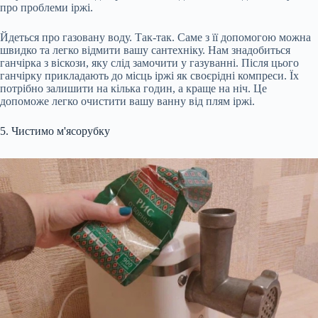
про проблеми іржі.
Йдеться про газовану воду. Так-так. Саме з її допомогою можна
швидко та легко відмити вашу сантехніку. Нам знадобиться
ганчірка з віскози, яку слід замочити у газуванні. Після цього
ганчірку прикладають до місць іржі як своєрідні компреси. Їх
потрібно залишити на кілька годин, а краще на ніч. Це
допоможе легко очистити вашу ванну від плям іржі.
5. Чистимо м'ясорубку