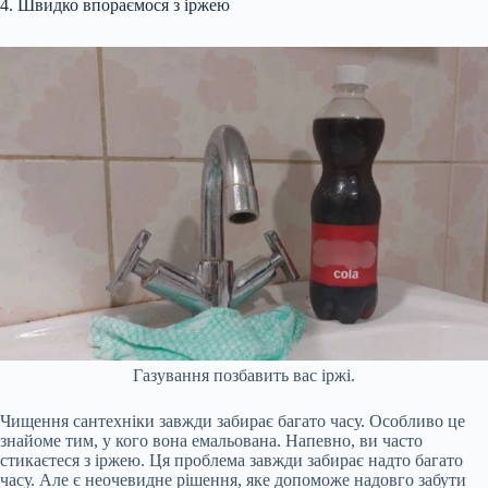
4. Швидко впораємося з іржею
Газування позбавить вас іржі.
Чищення сантехніки завжди забирає багато часу. Особливо це
знайоме тим, у кого вона емальована. Напевно, ви часто
стикаєтеся з іржею. Ця проблема завжди забирає надто багато
часу. Але є неочевидне рішення, яке допоможе надовго забути