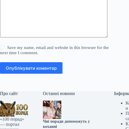
Save my name, email and website in this browser for the
next time I comment.
Опублікувати коментар
Про сайт
Останні новини
Інформ
К
и
П
с
«100 порад»
Чиї поради допоможуть у
К
— портал
коханні
С