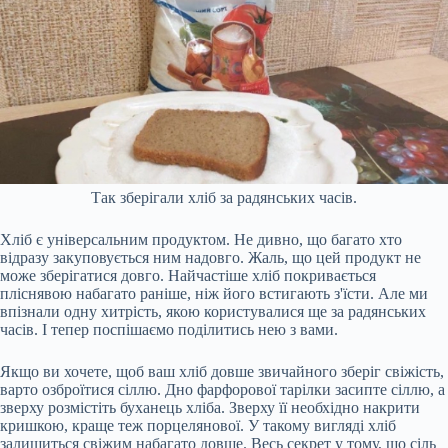
Так зберігали хліб за радянських часів.
Хліб є універсальним продуктом. Не дивно, що багато хто
відразу закуповується ним надовго. Жаль, що цей продукт не
може зберігатися довго. Найчастіше хліб покривається
пліснявою набагато раніше, ніж його встигають з'їсти. Але ми
впізнали одну хитрість, якою користувалися ще за радянських
часів. І тепер поспішаємо поділитись нею з вами.
Якщо ви хочете, щоб ваш хліб довше звичайного зберіг свіжість,
варто озброїтися сіллю. Дно фарфорової тарілки засипте сіллю, а
зверху розмістіть буханець хліба. Зверху її необхідно накрити
кришкою, краще теж порцелянової. У такому вигляді хліб
залишиться свіжим набагато довше. Весь секрет у тому, що сіль