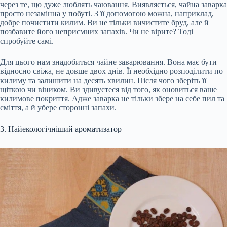
через те, що дуже люблять чаювання. Виявляється, чайна заварка
просто незамінна у побуті. З її допомогою можна, наприклад,
добре почистити килим. Ви не тільки вичистите бруд, але й
позбавите його неприємних запахів. Чи не вірите? Тоді
спробуйте самі.
Для цього нам знадобиться чайне заварювання. Вона має бути
відносно свіжа, не довше двох днів. Її необхідно розподілити по
килиму та залишити на десять хвилин. Після чого зберіть її
щіткою чи віником. Ви здивуєтеся від того, як оновиться ваше
килимове покриття. Адже заварка не тільки збере на себе пил та
сміття, а й убере сторонні запахи.
3. Найекологічніший ароматизатор