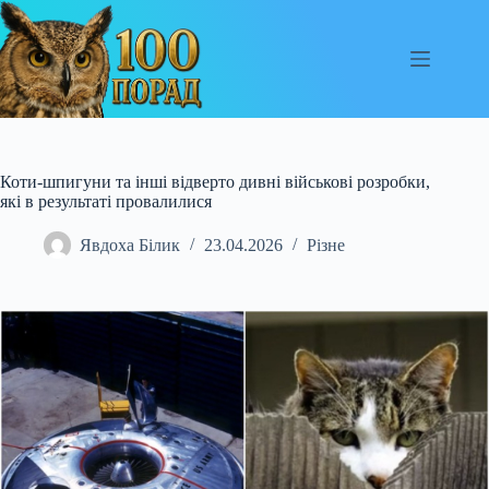
Перейти
до
вмісту
Коти-шпигуни та інші відверто дивні військові розробки,
які в результаті провалилися
Явдоха Білик
23.04.2026
Різне