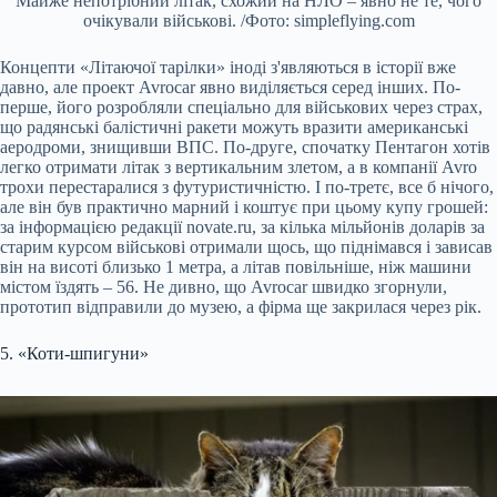
Майже непотрібний літак, схожий на НЛО – явно не те, чого
очікували військові. /Фото: simpleflying.com
Концепти «Літаючої тарілки» іноді з'являються в історії вже
давно, але проект Avrocar явно виділяється серед інших. По-
перше, його розробляли спеціально для військових через страх,
що радянські балістичні ракети можуть вразити американські
аеродроми, знищивши ВПС. По-друге, спочатку Пентагон хотів
легко отримати літак з вертикальним злетом, а в компанії Avro
трохи перестаралися з футуристичністю. І по-третє, все б нічого,
але він був практично марний і коштує при цьому купу грошей:
за інформацією редакції novate.ru, за кілька мільйонів доларів за
старим курсом військові отримали щось, що піднімався і зависав
він на висоті близько 1 метра, а літав повільніше, ніж машини
містом їздять – 56. Не дивно, що Avrocar швидко згорнули,
прототип відправили до музею, а фірма ще закрилася через рік.
5. «Коти-шпигуни»