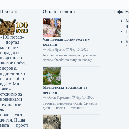
Про сайт
Останні новини
Інформ
К
и
П
с
«100 порад»
Чиї поради допоможуть у
К
— портал
коханні
С
корисних
Ніна Яремко
Чер 15, 2026
порад для
Іноді ніщо так не цінне, як ця вчасна
щоденного
порада. Особливо якщо це порада
життя: побут,
фахівця — дієтолога, лікаря,
здоров'я,
косметолога, тренера, стиліста…
відпочинок і
навіть вибір
одягу. Ми
Московські таємниці та
також
легенди
стежимо за
Остап Гарматюк
Чер 15, 2026
новинками
Таємничі зникнення людей, блукають
технологій,
душі, ” ” погані ” ” будинки і
які
прокляття чаклунів — усе є у Москві.
полегшують
Щоб…
життя. Наша
мета — прості