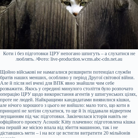
Коти і без підготовки ЦРУ непогано шпигуть – а слухатися не
люблять. /Фото: live-production.wcms.abc-cdn.net.au
Щойно військові не намагалися розширити потенціал служби
братів наших менших, особливо у період Другої світової війни.
Але й після неї вчені для ВПК явно знайшли чим себе
розважити. Якось у середині минулого століття було розпочато
операцію ЦРУ щодо використання агентів у шпигунських цілях,
проте не людей. Найкращими кандидатами виявилися кішки,
але нічого хорошого з цього не вийшло: мало того, що коти в
принципі не хотіли слухатися, то ще й їх піддавали відвертим
знущанням під час підготовки. Закінчилася історія навіть не
офіційного проекту Acoustic Kitty плачевно: підготовлена кішка
на першій же місією впала від збиття машиною, так і не
діставшись мети – і на все це встигли витратити 20 мільйонів