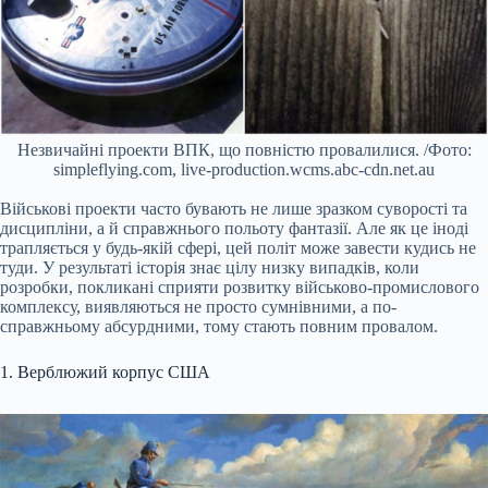
Незвичайні проекти ВПК, що повністю провалилися. /Фото:
simpleflying.com, live-production.wcms.abc-cdn.net.au
Військові проекти часто бувають не лише зразком суворості та
дисципліни, а й справжнього польоту фантазії. Але як це іноді
трапляється у будь-якій сфері, цей політ може завести кудись не
туди. У результаті історія знає цілу низку випадків, коли
розробки, покликані сприяти розвитку військово-промислового
комплексу, виявляються не просто сумнівними, а по-
справжньому абсурдними, тому стають повним провалом.
1. Верблюжий корпус США