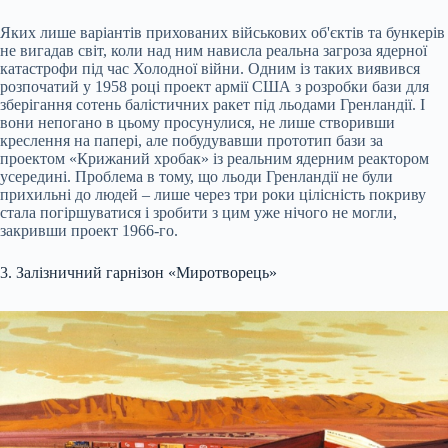
Яких лише варіантів прихованих військових об'єктів та бункерів
не вигадав світ, коли над ним нависла реальна загроза ядерної
катастрофи під час Холодної війни. Одним із таких виявився
розпочатий у 1958 році проект армії США з розробки бази для
зберігання сотень балістичних ракет під льодами Гренландії. І
вони непогано в цьому просунулися, не лише створивши
креслення на папері, але побудувавши прототип бази за
проектом «Крижаний хробак» із реальним ядерним реактором
усередині. Проблема в тому, що льоди Гренландії не були
прихильні до людей – лише через три роки цілісність покриву
стала погіршуватися і зробити з цим уже нічого не могли,
закривши проект 1966-го.
3. Залізничний гарнізон «Миротворець»