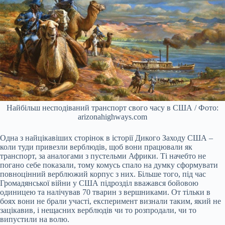
Найбільш несподіваний транспорт свого часу в США / Фото:
arizonahighways.com
Одна з найцікавіших сторінок в історії Дикого Заходу США –
коли туди привезли верблюдів, щоб вони працювали як
транспорт, за аналогами з пустельми Африки. Ті начебто не
погано себе показали, тому комусь спало на думку сформувати
повноцінний верблюжий корпус з них. Більше того, під час
Громадянської війни у США підрозділ вважався бойовою
одиницею та налічував 70 тварин з вершниками. От тільки в
боях вони не брали участі, експеримент визнали таким, який не
зацікавив, і нещасних верблюдів чи то розпродали, чи то
випустили на волю.