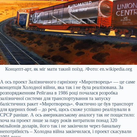
Концепт-арт, як міг мати такий поїзд. /Фото: en.wikipedia.org
А ось проект Залізничного гарнізону «Миротворець» — це саме
концепція Холодної війни, яка так і не була реалізована. За
розпорядженням Рейгана в 1986 році почалася розробка
залізничної системи для транспортування та запуску
балістичних ракет «Миротворець». Фактично це був транспорт
для ядерних бомб – до речі, щось схоже успішно реалізували в
СРСР раніше. А ось американському аналогу так не пощастило:
хоча на проект лише за пару років витратили понад 320
мільйонів доларів, його так і не закінчили через банальну
непотрібність – Холодна війна закінчилася, і проект скасували
1991 року.