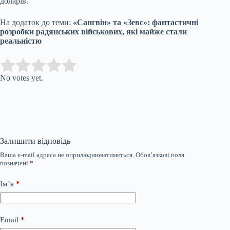
доларів.
На додаток до теми:
«Сангвін» та «Зевс»: фантастичні
розробки радянських військових, які майже стали
реальністю
Submit Rating
Rate this item:
No votes yet.
Залишити відповідь
Ваша e-mail адреса не оприлюднюватиметься.
Обов’язкові поля
позначені
*
Ім’я
*
Email
*