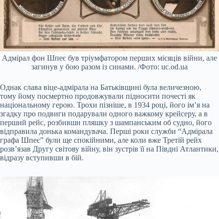
Адмірал фон Шпеє був тріумфатором перших місяців війни, але
загинув у бою разом із синами. /Фото: uc.od.ua
Однак слава віце-адмірала на Батьківщині була величезною,
тому йому посмертно продовжували підносити почесті як
національному герою. Трохи пізніше, в 1934 році, його ім’я на
згадку про подвиги подарували одного важкому крейсеру, а в
перший рейс, розбивши пляшку з шампанським об судно, його
відправила донька командувача. Перші роки служби “Адмірала
графа Шпеє” були ще спокійними, але коли вже Третій рейх
розв’язав Другу світову війну, він зустрів її на Півдні Атлантики,
відразу вступивши в бій.