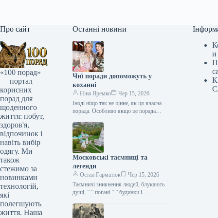
Про сайт
Останні новини
Інформ
К
и
П
с
«100 порад»
Чиї поради допоможуть у
К
— портал
коханні
С
корисних
Ніна Яремко
Чер 15, 2026
порад для
Іноді ніщо так не цінне, як ця вчасна
щоденного
порада. Особливо якщо це порада
життя: побут,
фахівця — дієтолога, лікаря,
здоров'я,
косметолога, тренера, стиліста…
відпочинок і
навіть вибір
одягу. Ми
Московські таємниці та
також
легенди
стежимо за
Остап Гарматюк
Чер 15, 2026
новинками
Таємничі зникнення людей, блукають
технологій,
душі, ” ” погані ” ” будинки і
які
прокляття чаклунів — усе є у Москві.
полегшують
Щоб…
життя. Наша