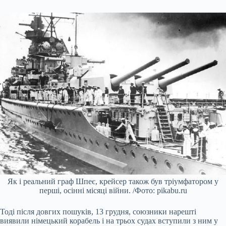
Як і реальний граф Шпеє, крейсер також був тріумфатором у
перші, осінні місяці війни. /Фото: pikabu.ru
Тоді після довгих пошуків, 13 грудня, союзники нарешті
виявили німецький корабель і на трьох судах вступили з ним у