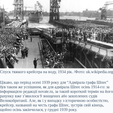
Спуск тяжкого крейсера на воду, 1934 рік. /Фото: uk.wikipedia.org
Цікаво, що період осені 1939 року для “Адмірала графа Шпеє”
був таким же успішним, як для адмірала Шпеє осінь 1914-го: за
інформацією редакції novate.ru, за такий короткий термін на його
рахунку вже з’явилося 9 знищених або захоплених судів
Великобританії. Але, як і у випадку з історичною особистістю,
крейсер, названий на честь графа Шпеє, зустрів свій кінець,
щойно осінь закінчилася, у грудні 1939 року.