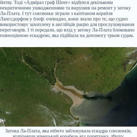
битву. Тоді «Адмірал граф Шпеє» відбувся декількома
некритичними ушкодженнями та вирушив на ремонт у затоку
Ла-Плата. І тут союзники зіграли з капітаном корабля
Лангсдорфом у блеф: очевидно, вони знали про те, що судно
використовує захоплену в англійців рацію для прослуховування
переговорів. І ті передали, що вхід у затоку Ла-Плата блоковано
повноцінною ескадрою, яка підійшла на допомогу трьом судам.
Затока Ла-Плата, яка нібито заблокувала ескадра союзників,
відрізавши німецький корабель від порятунку. /Фото: