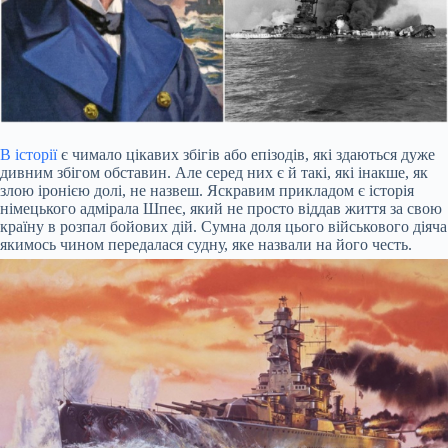
В історії
є чимало цікавих збігів або епізодів, які здаються дуже
дивним збігом обставин. Але серед них є й такі, які інакше, як
злою іронією долі, не назвеш. Яскравим прикладом є історія
німецького адмірала Шпеє, який не просто віддав життя за свою
країну в розпал бойових дій. Сумна доля цього військового діяча
якимось чином передалася судну, яке назвали на його честь.