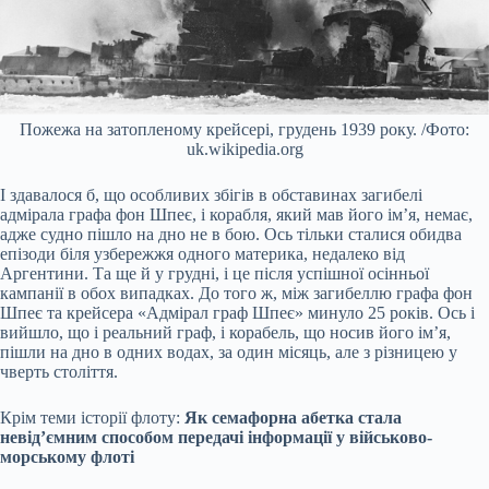
Пожежа на затопленому крейсері, грудень 1939 року. /Фото:
uk.wikipedia.org
І здавалося б, що особливих збігів в обставинах загибелі
адмірала графа фон Шпеє, і корабля, який мав його ім’я, немає,
адже судно пішло на дно не в бою. Ось тільки сталися обидва
епізоди біля узбережжя одного материка, недалеко від
Аргентини. Та ще й у грудні, і це після успішної осінньої
кампанії в обох випадках. До того ж, між загибеллю графа фон
Шпеє та крейсера «Адмірал граф Шпеє» минуло 25 років. Ось і
вийшло, що і реальний граф, і корабель, що носив його ім’я,
пішли на дно в одних водах, за один місяць, але з різницею у
чверть століття.
Крім теми історії флоту:
Як семафорна абетка стала
невід’ємним способом передачі інформації у військово-
морському флоті