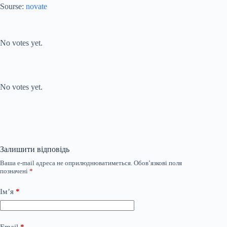
Sourse:
novate
Submit Rating
Rate this item:
No votes yet.
Submit Rating
Rate this item:
No votes yet.
Залишити відповідь
Ваша e-mail адреса не оприлюднюватиметься.
Обов’язкові поля
позначені
*
Ім’я
*
Email
*