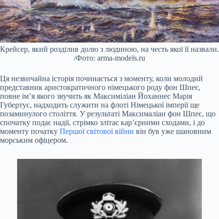
Крейсер, який розділив долю з людиною, на честь якої її назвали.
/Фото: arma-models.ru
Ця незвичайна історія починається з моменту, коли молодий
представник аристократичного німецького роду фон Шпеє,
повне ім’я якого звучить як Максиміліан Йоханнес Марія
Губертус, надходить служити на флоті Німецької імперії ще
позаминулого століття. У результаті Максималіан фон Шпеє, що
спочатку подає надії, стрімко злітає кар’єрними сходами, і до
моменту початку
Першої світової війни
він був уже шановним
морським офіцером.