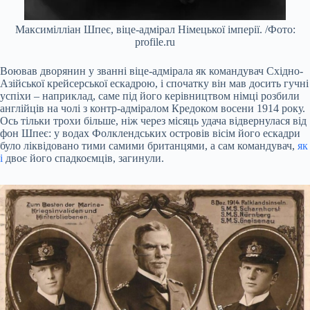
Максимілліан Шпеє, віце-адмірал Німецької імперії. /Фото:
profile.ru
Воював дворянин у званні віце-адмірала як командувач Східно-
Азійської крейсерської ескадрою, і спочатку він мав досить гучні
успіхи – наприклад, саме під його керівництвом німці розбили
англійців на чолі з контр-адміралом Кредоком восени 1914 року.
Ось тільки трохи більше, ніж через місяць удача відвернулася від
фон Шпеє: у водах Фолклендських островів вісім його ескадри
було ліквідовано тими самими британцями, а сам командувач,
як
і
двоє його спадкоємців, загинули.