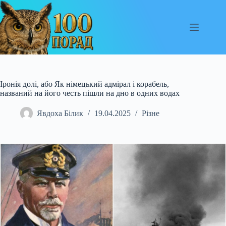
Перейти
до
вмісту
Іронія долі, або Як німецький адмірал і корабель,
названий на його честь пішли на дно в одних водах
Явдоха Білик
19.04.2025
Різне