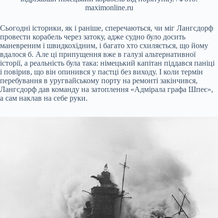
maximonline.ru
Сьогодні історики, як і раніше, сперечаються, чи міг Лангсдорф
провести корабель через затоку, адже судно було досить
маневреним і швидкохідним, і багато хто схиляється, що йому
вдалося б. Але ці припущення вже в галузі альтернативної
історії, а реальність була така: німецький капітан піддався паніці
і повірив, що він опинився у пастці без виходу. І коли термін
перебування в уругвайському порту на ремонті закінчився,
Лангсдорф дав команду на затоплення «Адмірала графа Шпеє»,
а сам наклав на себе руки.