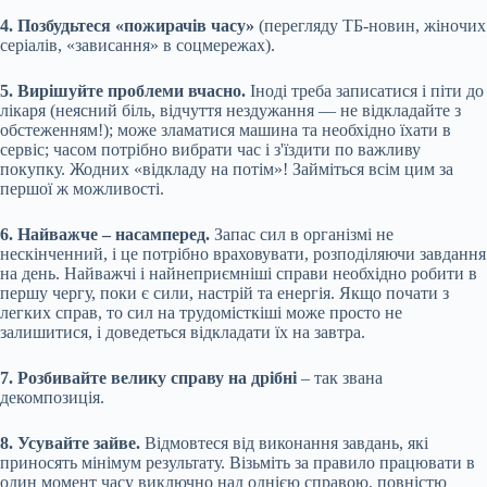
4. Позбудьтеся «пожирачів часу»
(перегляду ТБ-новин, жіночих
серіалів, «зависання» в соцмережах).
5. Вирішуйте проблеми вчасно.
Іноді треба записатися і піти до
лікаря (неясний біль, відчуття нездужання — не відкладайте з
обстеженням!); може зламатися машина та необхідно їхати в
сервіс; часом потрібно вибрати час і з'їздити по важливу
покупку. Жодних «відкладу на потім»! Займіться всім цим за
першої ж можливості.
6. Найважче – насамперед.
Запас сил в організмі не
нескінченний, і це потрібно враховувати, розподіляючи завдання
на день. Найважчі і найнеприємніші справи необхідно робити в
першу чергу, поки є сили, настрій та енергія. Якщо почати з
легких справ, то сил на трудомісткіші може просто не
залишитися, і доведеться відкладати їх на завтра.
7. Розбивайте велику справу на дрібні
– так звана
декомпозиція.
8. Усувайте зайве.
Відмовтеся від виконання завдань, які
приносять мінімум результату. Візьміть за правило працювати в
один момент часу виключно над однією справою, повністю