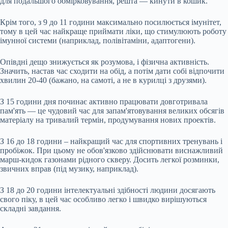
для подальшого обмірковування, решта — кинути в кошик.
Крім того, з 9 до 11 години максимально посилюється імунітет,
тому в цей час найкраще приймати ліки, що стимулюють роботу
імунної системи (наприклад, полівітаміни, адаптогени).
Опівдні дещо знижується як розумова, і фізична активність.
Значить, настав час сходити на обід, а потім дати собі відпочити
хвилин 20-40 (бажано, на самоті, а не в курилці з друзями).
З 15 години дня починає активно працювати довготривала
пам'ять — це чудовий час для запам'ятовування великих обсягів
матеріалу на тривалий термін, продумування нових проектів.
З 16 до 18 години – найкращий час для спортивних тренувань і
пробіжок. При цьому не обов'язково здійснювати виснажливий
марш-кидок газонами рідного скверу. Досить легкої розминки,
звичних вправ (під музику, наприклад).
З 18 до 20 години інтелектуальні здібності людини досягають
свого піку, в цей час особливо легко і швидко вирішуються
складні завдання.