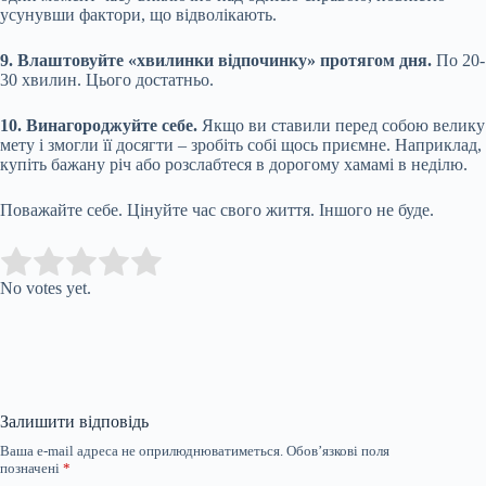
усунувши фактори, що відволікають.
9. Влаштовуйте «хвилинки відпочинку» протягом дня.
По 20-
30 хвилин. Цього достатньо.
10. Винагороджуйте себе.
Якщо ви ставили перед собою велику
мету і змогли її досягти – зробіть собі щось приємне. Наприклад,
купіть бажану річ або розслабтеся в дорогому хамамі в неділю.
Поважайте себе. Цінуйте час свого життя. Іншого не буде.
Submit Rating
Rate this item:
No votes yet.
Залишити відповідь
Ваша e-mail адреса не оприлюднюватиметься.
Обов’язкові поля
позначені
*