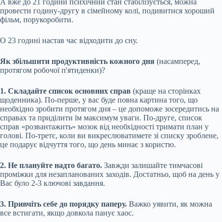
А вже до 21 години психічний стан стабілізується, можна
провести годину-другу в сімейному колі, подивитися хороший
фільм, порукоробити.
О 23 годині настав час відходити до сну.
Як збільшити продуктивність кожного дня
(насамперед,
протягом робочої п'ятиденки)?
1. Складайте список основних справ
(краще на сторінках
щоденника). По-перше, у вас буде повна картина того, що
необхідно зробити протягом дня – це допоможе зосередитись на
справах та приділити їм максимум уваги. По-друге, список
справ «розвантажить» мозок від необхідності тримати план у
голові. По-третє, коли ви викреслюватимете зі списку зроблене,
це подарує відчуття того, що день минає з користю.
2. Не плануйте надто багато.
Завжди залишайте тимчасові
проміжки для незапланованих заходів. Достатньо, щоб на день у
Вас було 2-3 ключові завдання.
3. Привчіть себе до порядку паперу.
Важко уявити, як можна
все встигати, якщо довкола панує хаос.