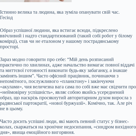
Істинно велика та людина, яка зуміла опанувати свій час.
Гесіод
Образ успішної людини, яка встигає всюди, підкреслено
ввічливий і надто стандартизований (такий собі робот у білому
комірці), став чи не еталоном у нашому пострадянському
просторі.
Зараз модно говорити про себе: “Мій день розписаний
практично по хвилинах, адже начальство вимагає повної віддачі
та миттєвої готовності виконати будь-яку забаганку, а інакше
замінять іншим”. Часто офісний працівник, починаючи з
непомітного, послужливого
«планктону» і закінчуючи
«акулами», чия величезна вага сама по собі вже має свідчити про
«неймовірну успішність», являє собою якийсь усереднений
образ, що наскрізь просякнутий авторитарним духом виросла з
радянської партократії, «нової буржуазії». Комічно, так. Але річ
не в цьому.
Часто досить успішні люди, які мають певний статус у бізнес-
колах, скаржаться на хронічне недосипання, «синдром вихідного
дня», явища емоційного вигоряння.