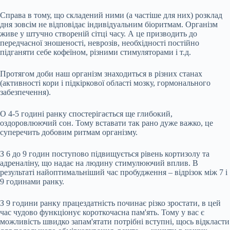
Справа в тому, що складений ними (а частіше для них) розклад
дня зовсім не відповідає індивідуальним біоритмам. Організм
живе у штучно створеній сітці часу. А це призводить до
передчасної зношеності, неврозів, необхідності постійно
підганяти себе кофеїном, різними стимуляторами і т.д.
Протягом доби наш організм знаходиться в різних станах
(активності кори і підкіркової області мозку, гормонального
забезпечення).
О 4-5 годині ранку спостерігається ще глибокий,
оздоровлюючий сон. Тому вставати так рано дуже важко, це
суперечить добовим ритмам організму.
З 6 до 9 годин поступово підвищується рівень кортизолу та
адреналіну, що надає на людину стимулюючий вплив. В
результаті найоптимальніший час пробудження – відрізок між 7 і
9 годинами ранку.
З 9 години ранку працездатність починає різко зростати, в цей
час чудово функціонує короткочасна пам'ять. Тому у вас є
можливість швидко запам'ятати потрібні вступні, щось відкласти