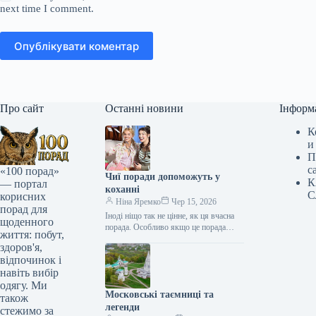
next time I comment.
Опублікувати коментар
Про сайт
Останні новини
Інформ
К
и
П
с
«100 порад»
Чиї поради допоможуть у
К
— портал
коханні
С
корисних
Ніна Яремко
Чер 15, 2026
порад для
Іноді ніщо так не цінне, як ця вчасна
щоденного
порада. Особливо якщо це порада
життя: побут,
фахівця — дієтолога, лікаря,
здоров'я,
косметолога, тренера, стиліста…
відпочинок і
навіть вибір
одягу. Ми
Московські таємниці та
також
легенди
стежимо за