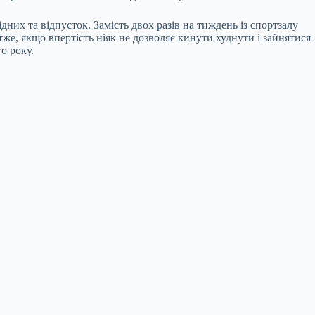
них та відпусток. Замість двох разів на тиждень із спортзалу
тже, якщо впертість ніяк не дозволяє кинути худнути і зайнятися
о року.