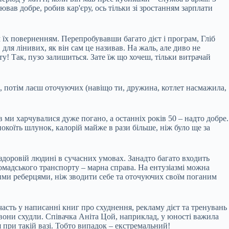
ював добре, робив кар'єру, ось тільки зі зростанням зарплати
м їх поверненням. Перепробувавши багато дієт і програм, Гліб
для лінивих, як він сам це називав. На жаль, але диво не
у! Так, пузо залишиться. Зате їж що хочеш, тільки витрачай
ебе, потім лаєш оточуючих (навіщо ти, дружина, котлет насмажила,
 ми харчувалися дуже погано, а останніх років 50 – надто добре.
аспокоїть шлунок, калорій майже в рази більше, ніж було ще за
 здоровій людині в сучасних умовах. Занадто багато входить
 громадського транспорту – марна справа. На ентузіазмі можна
ячими реберцями, ніж зводити себе та оточуючих своїм поганим
часть у написанні книг про схуднення, рекламу дієт та тренувань
 вони схудли. Співачка Аніта Цой, наприклад, у юності важила
ся при такій вазі. Тобто випадок – екстремальний!