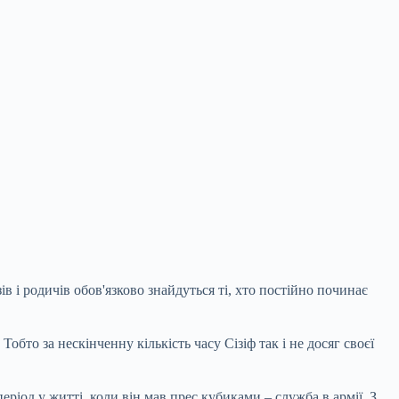
 і родичів обов'язково знайдуться ті, хто постійно починає
обто за нескінченну кількість часу Сізіф так і не досяг своєї
ріод у житті, коли він мав прес кубиками – служба в армії. З