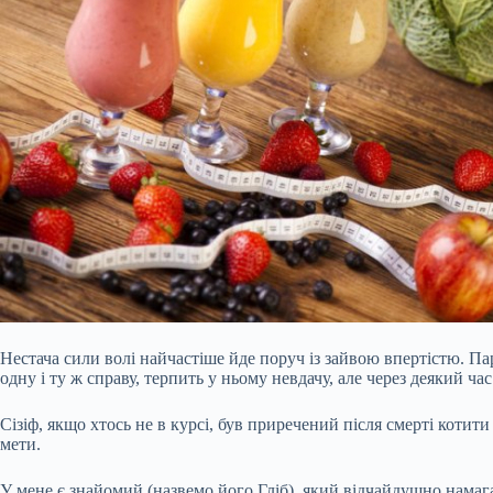
Нестача сили волі найчастіше йде поруч із зайвою впертістю. Па
одну і ту ж справу, терпить у ньому невдачу, але через деякий ча
Сізіф, якщо хтось не в курсі, був приречений після смерті котити
мети.
У мене є
знайомий (назвемо його Гліб), який відчайдушно намагає