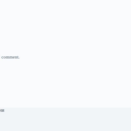
 I comment.
ни