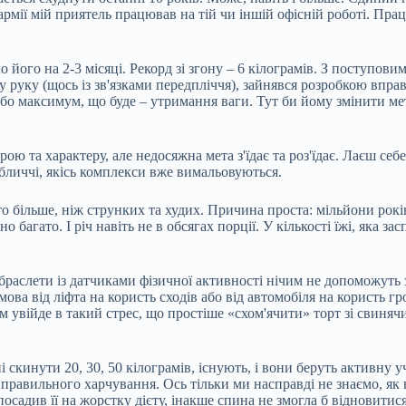
армії мій приятель працював на тій чи іншій офісній роботі. Прац
 його на 2-3 місяці. Рекорд зі згону – 6 кілограмів. З поступови
руку (щось із зв'язками передпліччя), зайнявся розробкою вправ 
бо максимум, що буде – утримання ваги. Тут би йому змінити мет
трою та характеру, але недосяжна мета з'їдає та роз'їдає. Лаєш с
 обличчі, якісь комплекси вже вимальовуються.
о більше, ніж струнких та худих. Причина проста: мільйони років
 багато. І річ навіть не в обсягах порції. У кількості їжі, яка з
 браслети із датчиками фізичної активності нічим не допоможуть
ідмова від ліфта на користь сходів або від автомобіля на користь
ізм увійде в такий стрес, що простіше «схом'ячити» торт зі свин
 скинути 20, 30, 50 кілограмів, існують, і вони беруть активну у
 правильного харчування. Ось тільки ми насправді не знаємо, як
р посадив її на жорстку дієту, інакше спина не змогла б відновити