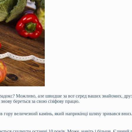
радокс? Можливо, але швидше за все серед ваших знайомих, друзів
с знову береться за свою сізіфову працю.
 в гору величезний камінь, який наприкінці шляху зривався вниз. Т
ться схуднути останні 10 років. Може, навіть і більше. Єдиний пе