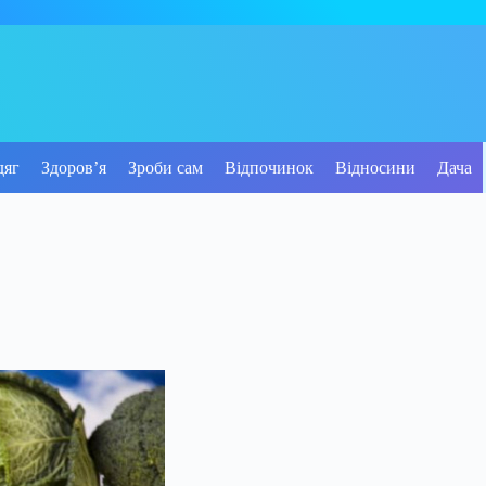
дяг
Здоров’я
Зроби сам
Відпочинок
Відносини
Дача