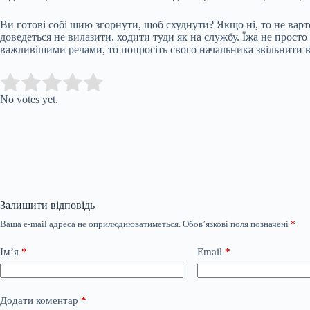
Ви готові собі шию згорнути, щоб схуднути? Якщо ні, то не варт
доведеться не вилазити, ходити туди як на службу. Їжа не просто
важливішими речами, то попросіть свого начальника звільнити ва
Submit Rating
Rate this item:
No votes yet.
Залишити відповідь
Ваша e-mail адреса не оприлюднюватиметься.
Обов’язкові поля позначені
*
Ім’я
*
Email
*
Додати коментар
*