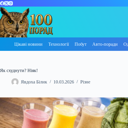
Перейти
до
вмісту
Цікаві новини
Технології
Побут
Авто-поради
О
Як схуднути? Ніяк!
Явдоха Білик
10.03.2026
Різне