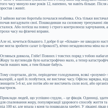
того часу минуло вже років 12, напевно, чи навіть більше. Після 
зростав і живіт.
З зайвою вагою боротьба почалася неабияка. Ось тільки вистачало
почав вигадувати свої. Пошкодивши на силовому тренуванні ліву 
сталося. Або потієш на повну і строго контролюєш харчування, а
трохи часу на фізичні вправи.
Але ні, хочеться більшого. І добре б це «більше» не шкодило нас
не могла зробити салат із броколі?), вічно незадоволена міна на
Оглянься довкола, Глібе! Повних і товстих поряд з тобою набагат
Жиру та вуглеводів було катастрофічно мало, а тепер катастрофічно
часів наших мам, а тим більше бабусь.
Тому спортзали, дієти, періодичне голодування, всякі «розумні»
калорій, а щоб їх позбутися, не вистачає часу. Офісна зарядка, в
знищити 5-6 кг, але потім або не вистачить сили волі, або орган
настроєм.
Приклади людей, що успішно схудли, – це фікція. Одиниці, здатні
для спалювання жиру, популяризації здорового способу життя та
під 100 кг, але впала з коня та пошкодила хребет. У лікарні ліка