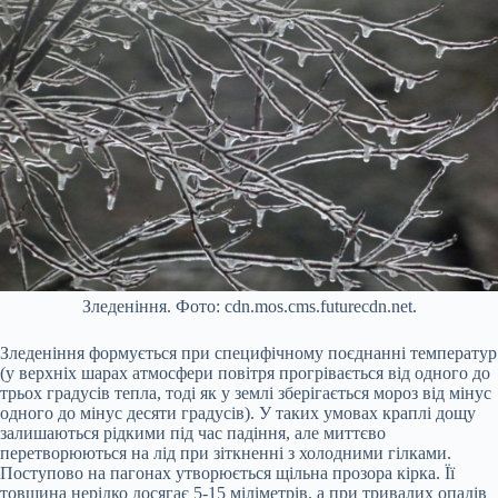
Зледеніння. Фото: cdn.mos.cms.futurecdn.net.
Зледеніння формується при специфічному поєднанні температур
(у верхніх шарах атмосфери повітря прогрівається від одного до
трьох градусів тепла, тоді як у землі зберігається мороз від мінус
одного до мінус десяти градусів). У таких умовах краплі дощу
залишаються рідкими під час падіння, але миттєво
перетворюються на лід при зіткненні з холодними гілками.
Поступово на пагонах утворюється щільна прозора кірка. Її
товщина нерідко досягає 5-15 міліметрів, а при тривалих опадів