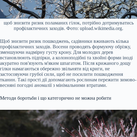
щоб знизити ризик поламаних гілок, потрібно дотримуватись
профілактичних заходів. Фото: upload.wikimedia.org.
Щоб знизити ризик пошкоджень, садівники вживають кілька
профілактичних заходів. Восени проводять формуючу обрізку,
зменшуючи надмірну густу крону. Для молодих дерев
встановлюють підпірки, а колоноподібні та хвойні форми іноді
акуратно пов'язують м'яким шпагатом. Після крижаного дощу
гілки намагаються обережно звільняти від криги, не
застосовуючи грубої сили, щоб не посилити пошкодження
тканин. Такі прості дії допомагають рослинам пережити зимово-
весняні погодні аномалії з мінімальними втратами.
Методи боротьби і що категорично не можна робити