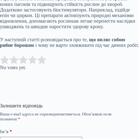
нових пагонів та підвищують стійкість рослин до хвороб.
Додатково застосовують біостимулятори. Наприклад, підійде
епін чи циркон. Ці препарати активізують природні механізми
відновлення, допомагають рослинам легше перенести наслідки
ушкоджень та швидше наростити здорову крону.
У наступній статті розповідається про те,
що являє собою
рибне борошно
і чому не варто зловживати під час дачних робіт.
Submit Rating
Rate this item:
No votes yet.
Залишити відповідь
Ваша e-mail адреса не оприлюднюватиметься.
Обов’язкові поля
позначені
*
Ім’я
*