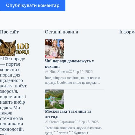
Опублікувати коментар
Про сайт
Останні новини
Інформ
«100 порад»
Чиї поради допоможуть у
— портал
коханні
корисних
Ніна Яремко
Чер 15, 2026
порад для
Іноді ніщо так не цінне, як ця вчасна
щоденного
порада. Особливо якщо це порада
життя: побут,
фахівця — дієтолога, лікаря,
здоров'я,
косметолога, тренера, стиліста…
відпочинок і
навіть вибір
одягу. Ми
Московські таємниці та
також
легенди
стежимо за
Остап Гарматюк
Чер 15, 2026
новинками
Таємничі зникнення людей, блукають
технологій,
душі, ” ” погані ” ” будинки і
які