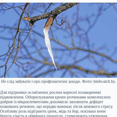
Не слід забувати і про профілактичні заходи. Фото: birdwatch.by.
Для підтримки ослаблених рослин корисні позакореневі
підживлення. Обприскування крони розчинами комплексних
добрив із мікроелементами допомагає заповнити дефіцит
поживних речовин, що нерідко виникає після зимового стресу.
Особливу роль відіграють цинк, мідь та бор, оскільки вони
беруть участь в обмінних процесах, стимулюють утворення