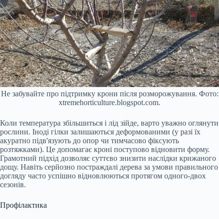
Не забувайте про підтримку крони після розморожування. Фото:
xtremehorticulture.blogspot.com.
Коли температура збільшиться і лід зійде, варто уважно оглянути
рослини. Іноді гілки залишаються деформованими (у разі їх
акуратно підв'язують до опор чи тимчасово фіксують
розтяжками). Це допомагає кроні поступово відновити форму.
Грамотний підхід дозволяє суттєво знизити наслідки крижаного
дощу. Навіть серйозно постраждалі дерева за умови правильного
догляду часто успішно відновлюються протягом одного-двох
сезонів.
Профілактика