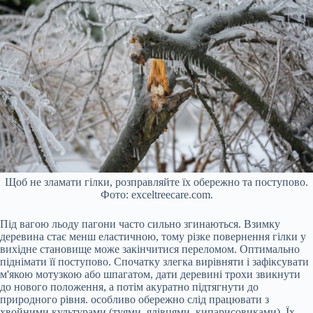
Щоб не зламати гілки, розправляйте їх обережно та поступово.
Фото: exceltreecare.com.
Під вагою льоду пагони часто сильно згинаються. Взимку
деревина стає менш еластичною, тому різке повернення гілки у
вихідне становище може закінчитися переломом. Оптимально
піднімати її поступово. Спочатку злегка вирівняти і зафіксувати
м'якою мотузкою або шпагатом, дати деревині трохи звикнути
до нового положення, а потім акуратно підтягнути до
природного рівня. особливо обережно слід працювати з
хвойними культурами (туями, ялівцями, кипарисовиками). Їх