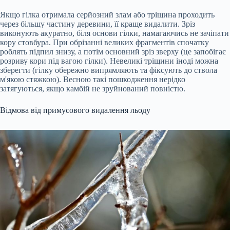
Якщо гілка отримала серйозний злам або тріщина проходить
через більшу частину деревини, її краще видалити. Зріз
виконують акуратно, біля основи гілки, намагаючись не зачіпати
кору стовбура. При обрізанні великих фрагментів спочатку
роблять підпил знизу, а потім основний зріз зверху (це запобігає
розриву кори під вагою гілки). Невеликі тріщини іноді можна
зберегти (гілку обережно випрямляють та фіксують до ствола
м'якою стяжкою). Весною такі пошкодження нерідко
затягуються, якщо камбій не зруйнований повністю.
Відмова від примусового видалення льоду