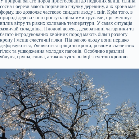
У природі багато пород пристосовані до подібних явищ. Ялина,
сосна і берези мають порівняно гнучку деревину, а їх крона має
форму, що дозволяє частково скидати льоду і сніг. Крім того, в
природі дерева часто ростуть щільними групами, що зменшує
вплив вітру та різких коливань температури. У садах ситуація
зазвичай складніша. Плодові дерева, декоративні чагарники та
багато інтродукованих хвойних пород мають більш розлогу
крону і менш еластичні гілки. Під вагою льоду вони нерідко
деформуються, з'являються тріщини крони, розломи скелетних
гілок та ушкодження молодих пагонів. Особливо вразливі
яблуня, груша, слива, а також туя та ялівці з густою кроною.