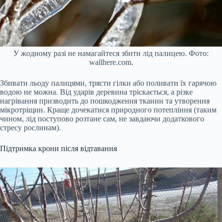
У жодному разі не намагайтеся збити лід палицею. Фото:
wallhere.com.
Збивати льоду палицями, трясти гілки або поливати їх гарячою
водою не можна. Від ударів деревина тріскається, а різке
нагрівання призводить до пошкодження тканин та утворення
мікротріщин. Краще дочекатися природного потепління (таким
чином, лід поступово розтане сам, не завдаючи додаткового
стресу рослинам).
Підтримка крони після відтавання