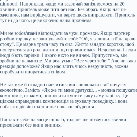
цінності. Наприклад, якщо ми зазвичай запізнюємося на 20
хвилин, приятель може піти без нас. Без образ. Якщо нас це
зачепило, нам вирішувати, чи варто щось виправляти. Приятель
тут ні до чого, це виключно наша проблема.
Ми не зобов'язані відповідати за чужі промахи. Якщо партнер
розбив тарілку, не звинувачуйте собі: “Ой, я залишила її на краю
столу”. Це марна трата часу та сил. Життя занадто коротке, щоб
повертатися до ролі дитини, що провинилася. Недосконалі люди
іноді б'ють тарілки. І цього ніхто не винен. Припустимо, він
зробив це навмисне. Ми реагуємо: “Все через тебе!” Але чи така
реакція допоможе? Якщо нас злить чиясь незручність, можна
спробувати впоратися з гнівом.
Не так вже й складно навчитися висловлювати свої почуття
екологічно. Замість «Як же ти мене дратуєш…» можна пошукати
компроміс, скажімо, попросити купити таку саму тарілку. Це
цілком справедлива компенсація за зухвалу поведінку, і вона
набагато дієвіша за звичне показне обурення.
Поставте себе на місце іншого, тоді легше позбутися звички
призначати без вини винних.