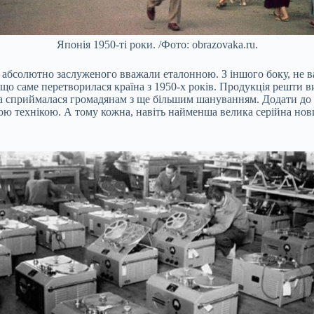
Японія 1950-ті роки. /Фото: obrazovaka.ru.
м абсолютно заслуженого вважали еталонною. З іншого боку, не в
 що саме перетворилася країна з 1950-х років. Продукція решти в
іка сприймалася громадянам з ще більшим шануванням. Додати до 
ою технікою. А тому кожна, навіть найменша велика серійна нов