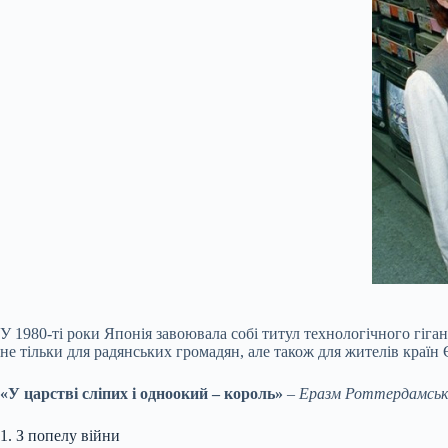
У 1980-ті роки Японія завоювала собі титул технологічного гіга
не тільки для радянських громадян, але також для жителів країн
«У царстві сліпих і одноокий – король»
–
Еразм Роттердамськ
1. З попелу війни