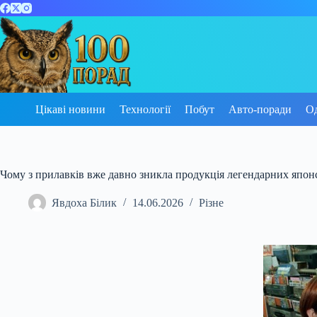
Перейти
до
вмісту
Цікаві новини
Технології
Побут
Авто-поради
О
Чому з прилавків вже давно зникла продукція легендарних япон
Явдоха Білик
14.06.2026
Різне