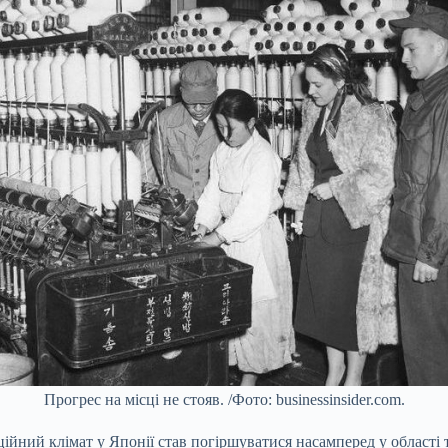
Прогрес на місці не стояв. /Фото: businessinsider.com.
ційний клімат у Японії став погіршуватися насамперед у області 