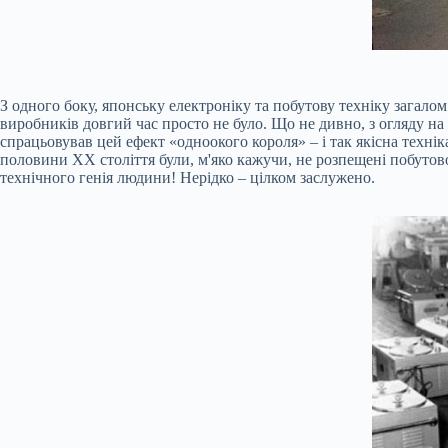
З одного боку, японську електроніку та побутову техніку загало
виробників довгий час просто не було. Що не дивно, з огляду на
спрацьовував цей ефект «одноокого короля» – і так якісна техн
половини XX століття були, м'яко кажучи, не розпещені побутов
технічного генія людини! Нерідко – цілком заслужено.