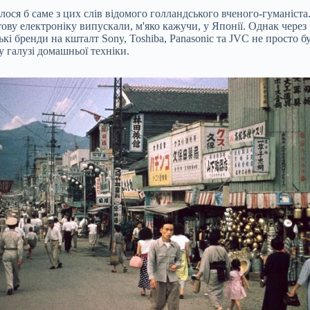
лося б саме з цих слів відомого голландського вченого-гуманіста
ову електроніку випускали, м'яко кажучи, у Японії. Однак через
ькі бренди на кшталт Sony, Toshiba, Panasonic та JVC не просто 
 галузі домашньої техніки.