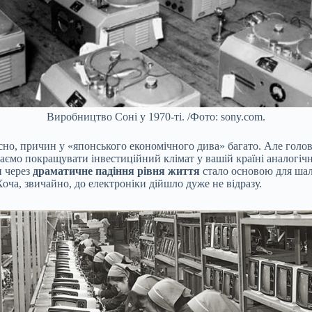
Виробництво Соні у 1970-ті. /Фото: sony.com.
існо, причин у «японського економічного дива» багато. Але голо
ємо покращувати інвестиційний клімат у вашій країні аналогічн
и через
драматичне падіння рівня життя
стало основою для шал
Хоча, звичайно, до електроніки дійшло дуже не відразу.