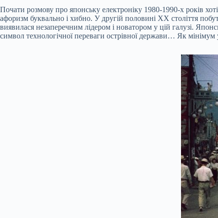
Почати розмову про японську електроніку 1980-1990-х років хоті
афоризм буквально і хибно. У другій половині ХХ століття побут
виявилася незаперечним лідером і новатором у цій галузі. Японс
символ технологічної переваги острівної держави… Як мінімум у