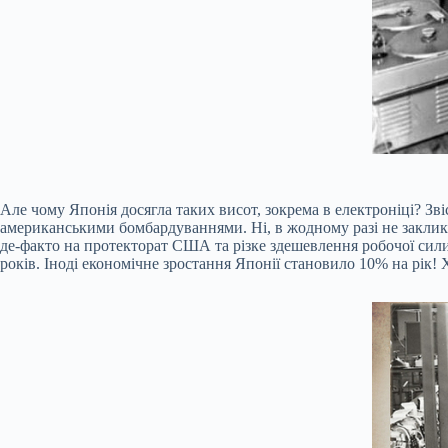
Але чому Японія досягла таких висот, зокрема в електроніці? Зв
американськими бомбардуваннями. Ні, в жодному разі не заклика
де-факто на протекторат США та різке здешевлення робочої сил
років. Іноді економічне зростання Японії становило 10% на рік! 