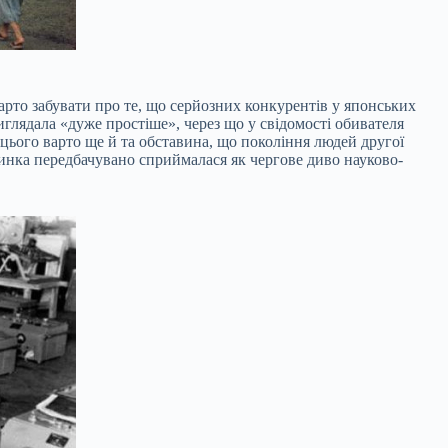
арто забувати про те, що серйозних конкурентів у японських
иглядала «дуже простіше», через що у свідомості обивателя
цього варто ще й та обставина, що покоління людей другої
инка передбачувано сприймалася як чергове диво науково-