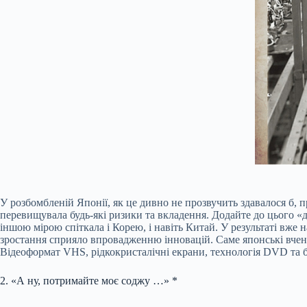
У розбомбленій Японії, як це дивно не прозвучить здавалося б, 
перевищувала будь-які ризики та вкладення. Додайте до цього «д
іншою мірою спіткала і Корею, і навіть Китай. У результаті вже
зростання сприяло впровадженню інновацій. Саме японські вчені
Відеоформат VHS, рідкокристалічні екрани, технологія DVD та б
2. «А ну, потримайте моє соджу …» *