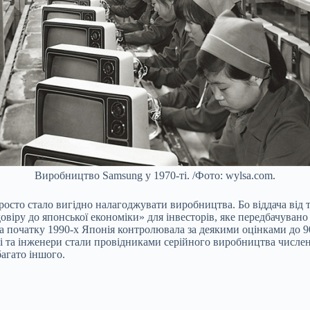
Виробництво Samsung у 1970-ті. /Фото: wylsa.com.
просто стало вигідно налагоджувати виробництва. Бо віддача від 
овіру до японської економіки» для інвесторів, яке передбачуван
 на початку 1990-х Японія контролювала за деякими оцінками до 
 та інженери стали провідниками серійного виробництва численни
агато іншого.