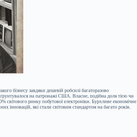
такого бізнесу завдяки дешевій робсилі багаторазово
о ґрунтувалося на патронажі США. Власне, подібна доля тією чи
90% світового ринку побутової електроніки. Бурхливе економічне
х інновацій, які стали світовим стандартом на багато років.