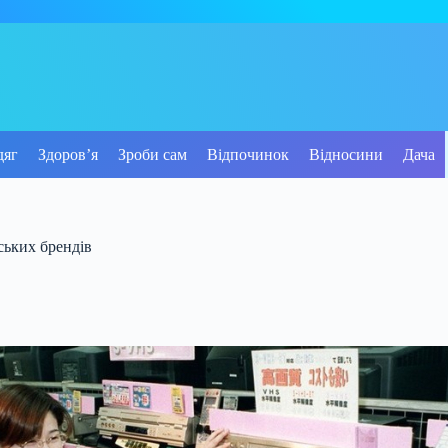
дяг
Здоров’я
Зроби сам
Відпочинок
Відносини
Дача
ських брендів