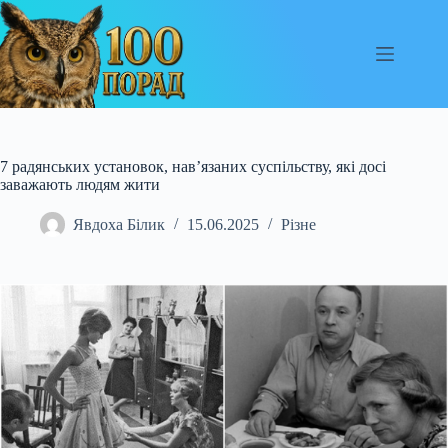
Перейти
до
вмісту
7 радянських установок, нав’язаних суспільству, які досі
заважають людям жити
Явдоха Білик
15.06.2025
Різне