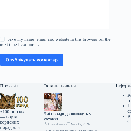
Save my name, email and website in this browser for the
next time I comment.
Опублікувати коментар
Про сайт
Останні новини
Інформ
К
и
П
с
«100 порад»
Чиї поради допоможуть у
К
— портал
коханні
С
корисних
Ніна Яремко
Чер 15, 2026
порад для
Іноді ніщо так не цінне, як ця вчасна