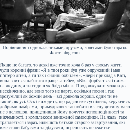
Порівняння з однокласниками, друзями, колегами було гаразд.
Фото: bing.com.
Якщо не багато, то деякі вже точно хоча б раз у своєму житті
чули коронні фрази: «Я в твої роки був уже одружений і мав
п’ятеро дітей, а ти так і сидиш бобилем», «Бери приклад з Каті,
вона вчиться набагато краще за тебе», «Віка фарбується і схожа
на людину, а ти сидиш як бліда міль». Продовжувати можна до
нескінченно, але воно того не варте, оскільки посил і так
зрозумілий як божий день – всі довкола хороші, один ти не
такий, як усі. Ось і виходить, що радянське суспільно, керуючись
добрими намірами, примудрялося загнобити власну дитину мало
не з пелюшок, прищепивши йому почуття неповноцінності та
нікчемності, з комплексом заниженої самооцінки. На жаль, таке
трапляється і зараз. Більшість батьків старого загартування, які
вже стали бабусями та дідусями, переносять пережитки