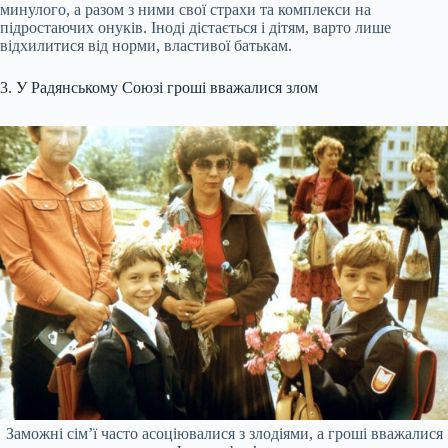
минулого, а разом з ними свої страхи та комплекси на
підростаючих онуків. Іноді дістається і дітям, варто лише
відхилитися від норми, властивої батькам.
3. У Радянському Союзі гроші вважалися злом
Заможні сім’ї часто асоціювалися з злодіями, а гроші вважалися