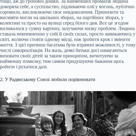
тощо, аж до гробової дошки. За найменших промахів людина
докоряла себе, а суспільство, підливаючи олії у вогонь, публічно
соромило, висловлюючи своє невдоволення. Принизити та
висміяти могли на шкільних зборах, на партійних зборах, у
колективі та просто на вулиці серед білого дня. Все це згодом
виливалося у сумну картину, залучаючи низку проблем. Людина
ставала невпевненою у собі й своїх силах, просто замикаючись у
світі, воліючи стояти одному місці, ніж зробити крок і змінити
життя. З цієї причини багатьма були втрачені можливості, у тому
числі самореалізація. На жаль, деякі батьки досі намагаються
виховати своїх дітей за таким принципом, вичитуючи за
найменшу помилку, тим самим придушуючи бажання щось
робити і рухатися далі.
2. У Радянському Союзі любили порівнювати