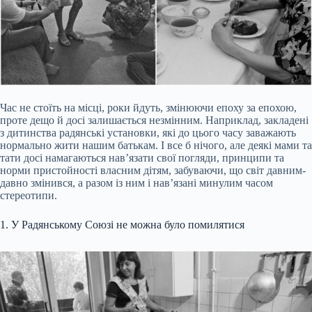
Час не стоїть на місці, роки йдуть, змінюючи епоху за епохою,
проте дещо й досі залишається незмінним. Наприклад, закладені
з дитинства радянські установки, які до цього часу заважають
нормально жити нашим батькам. І все б нічого, але деякі мами та
тати досі намагаються нав’язати свої погляди, принципи та
норми пристойності власним дітям, забуваючи, що світ давним-
давно змінився, а разом із ним і нав’язані минулим часом
стереотипи.
1. У Радянському Союзі не можна було помилятися