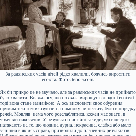
За радянських часів дітей рідко хвалили, боячись виростити
егоїста. Фото: teriola.com.
Як би прикро це не звучало, але за радянських часів не прийнято
було хвалити. Вважалося, що похвала вирощує в людині егоїзм і
тоді вона стане зазнайкою. А ось висловити своє обурення,
прямим текстом вказуючи на помилку чи нестачу було в порядку
речей. Мовляв, нема чого розслаблятися, кожен має знати, в
чому він накосячив. У результаті постійні закиди, які відверто
натякають на те, що людина дурна, некрасива, слабка або мало
успішна в якійсь справі, призводили до плачевних результатів.
Найчастіше такі люди, втрачаючи мотивацію, просто опускали