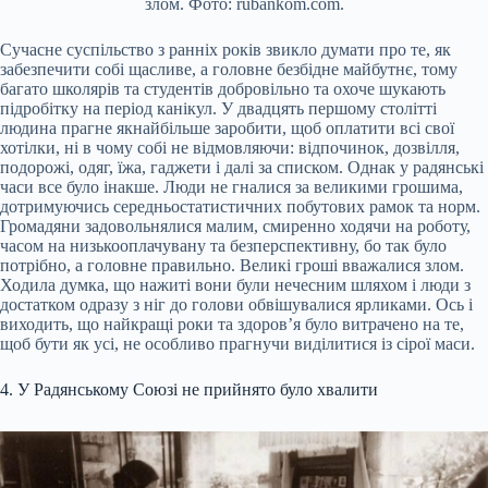
злом. Фото: rubankom.com.
Сучасне суспільство з ранніх років звикло думати про те, як
забезпечити собі щасливе, а головне безбідне майбутнє, тому
багато школярів та студентів добровільно та охоче шукають
підробітку на період канікул. У двадцять першому столітті
людина прагне якнайбільше заробити, щоб оплатити всі свої
хотілки, ні в чому собі не відмовляючи: відпочинок, дозвілля,
подорожі, одяг, їжа, гаджети і далі за списком. Однак у радянські
часи все було інакше. Люди не гналися за великими грошима,
дотримуючись середньостатистичних побутових рамок та норм.
Громадяни задовольнялися малим, смиренно ходячи на роботу,
часом на низькооплачувану та безперспективну, бо так було
потрібно, а головне правильно. Великі гроші вважалися злом.
Ходила думка, що нажиті вони були нечесним шляхом і люди з
достатком одразу з ніг до голови обвішувалися ярликами. Ось і
виходить, що найкращі роки та здоров’я було витрачено на те,
щоб бути як усі, не особливо прагнучи виділитися із сірої маси.
4. У Радянському Союзі не прийнято було хвалити