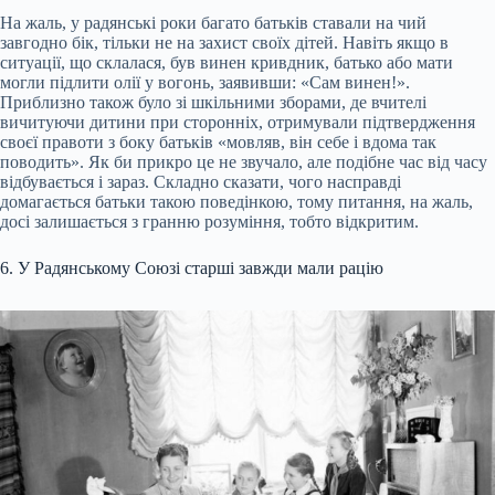
На жаль, у радянські роки багато батьків ставали на чий
завгодно бік, тільки не на захист своїх дітей. Навіть якщо в
ситуації, що склалася, був винен кривдник, батько або мати
могли підлити олії у вогонь, заявивши: «Сам винен!».
Приблизно також було зі шкільними зборами, де вчителі
вичитуючи дитини при сторонніх, отримували підтвердження
своєї правоти з боку батьків «мовляв, він себе і вдома так
поводить». Як би прикро це не звучало, але подібне час від часу
відбувається і зараз. Складно сказати, чого насправді
домагається батьки такою поведінкою, тому питання, на жаль,
досі залишається з гранню розуміння, тобто відкритим.
6. У Радянському Союзі старші завжди мали рацію