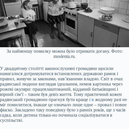
За найменшу помилку можна було отримати догану. Фото:
moslenta.ru.
У двадцятому столітті законослухняні громадяни щосили
намагалися дотримуватися встановлених державою рамок і
правил, живучи за законами, нав’язаними владою. Світ в очах
радянської людини виглядав ідеальним, немов картинка через
рожеві окуляри: працевлаштований, відданий батьківщині і
вірний сім’ї – таким був девіз життя. Тому практичний кожен
радянський громадянин прагнув бути краще
і в
жодному разі не
міг помилитися, інакше це означало лише одне – провал і повне
фіаско. Закладено таку поведінку було з ранніх років, ще з часів
садка, коли дитина тільки-но починала соціалізуватися в
суспільстві.