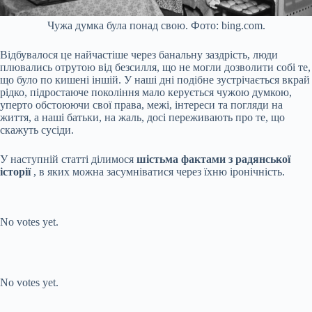
Чужа думка була понад свою. Фото: bing.com.
Відбувалося це найчастіше через банальну заздрість, люди
плювались отрутою від безсилля, що не могли дозволити собі те,
що було по кишені іншій. У наші дні подібне зустрічається вкрай
рідко, підростаюче покоління мало керується чужою думкою,
уперто обстоюючи свої права, межі, інтереси та погляди на
життя, а наші батьки, на жаль, досі переживають про те, що
скажуть сусіди.
У наступній статті ділимося
шістьма фактами з радянської
історії
, в яких можна засумніватися через їхню іронічність.
Submit Rating
Rate this item:
No votes yet.
Submit Rating
Rate this item:
No votes yet.