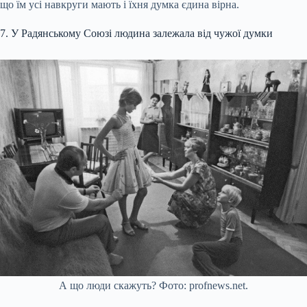
що їм усі навкруги мають і їхня думка єдина вірна.
7. У Радянському Союзі людина залежала від чужої думки
А що люди скажуть? Фото: profnews.net.