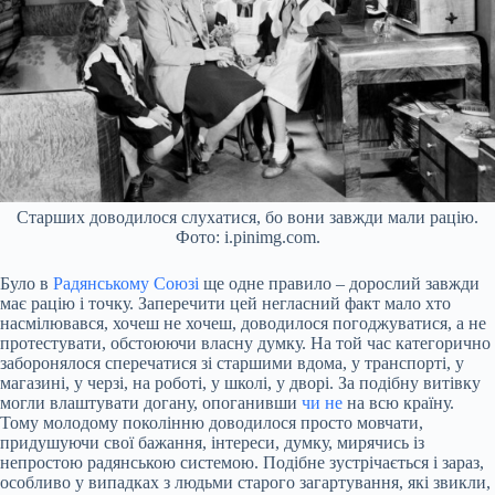
Старших доводилося слухатися, бо вони завжди мали рацію.
Фото: i.pinimg.com.
Було в
Радянському Союзі
ще одне правило – дорослий завжди
має рацію і точку. Заперечити цей негласний факт мало хто
насмілювався, хочеш не хочеш, доводилося погоджуватися, а не
протестувати, обстоюючи власну думку. На той час категорично
заборонялося сперечатися зі старшими вдома, у транспорті, у
магазині, у черзі, на роботі, у школі, у дворі. За подібну витівку
могли влаштувати догану, опоганивши
чи не
на всю країну.
Тому молодому поколінню доводилося просто мовчати,
придушуючи свої бажання, інтереси, думку, мирячись із
непростою радянською системою. Подібне зустрічається і зараз,
особливо у випадках з людьми старого загартування, які звикли,