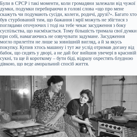
Були в СРСР і такі моменти, коли громадяни залежали від чужої
думки, подумки перебираючи в голові слова «що про мене
скажуть чи подумають сусіди, колеги, родичі, друзі?». Багато хто
був стурбований тим, що бажання і мрії можуть не збігтися з
поглядами оточуючих і тоді на тебе чекає засудження з боку
суспільства, що насміхається. Тому більшість тримала свої думки
при собі, намагаючись не озвучувати задумане. Засудження
могло прилетіти не лише за зовнішній вигляд, а й за якусь
покупку. Купив хтось машину і тут же услід отримав догану від
бабок, що сидять у дворі, а не дай бог вийшов увечері в красивій
сукні, та ще й короткому – бути біді, відразу охрестять блудною
дівкою, що веде аморальний спосіб життя.