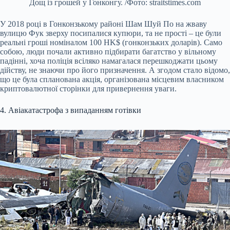
Дощ із грошей у Гонконгу. /Фото: straitstimes.com
У 2018 році в Гонконзькому районі Шам Шуй По на жваву
вулицю Фук зверху посипалися купюри, та не прості – це були
реальні гроші номіналом 100 HK$ (гонконзьких доларів). Само
собою, люди почали активно підбирати багатство у вільному
падінні, хоча поліція всіляко намагалася перешкоджати цьому
дійству, не знаючи про його призначення. А згодом стало відомо,
що це була спланована акція, організована місцевим власником
криптовалютної сторінки для привернення уваги.
4. Авіакатастрофа з випаданням готівки