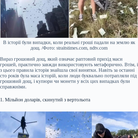
В історії були випадки, коли реальні гроші падали на землю як
дощ. /Фото: straitstimes.com, ndtv.com
Вираз грошовий дощ, який означає раптовий прихід маси
грошей, практично завжди використовують метафорично. Втім, і
з цього правила історія знайшла свої винятки. Навіть за останні
сто років була маса історій, коли люди буквально потрапляли під
грошовий дощ, і купюри чи монети у всіх цих випадках були
справжніми.
1. Мільйон доларів, скинутий з вертольота