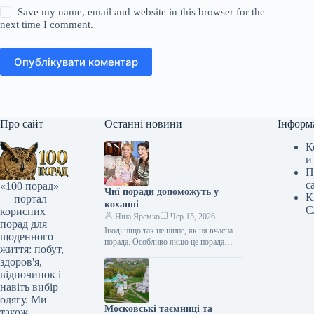
Save my name, email and website in this browser for the
next time I comment.
Опублікувати коментар
Про сайт
Останні новини
Інформ
К
и
П
с
«100 порад»
Чиї поради допоможуть у
К
— портал
коханні
С
корисних
Ніна Яремко
Чер 15, 2026
порад для
Іноді ніщо так не цінне, як ця вчасна
щоденного
порада. Особливо якщо це порада
життя: побут,
фахівця — дієтолога, лікаря,
здоров'я,
косметолога, тренера, стиліста…
відпочинок і
навіть вибір
одягу. Ми
Московські таємниці та
також