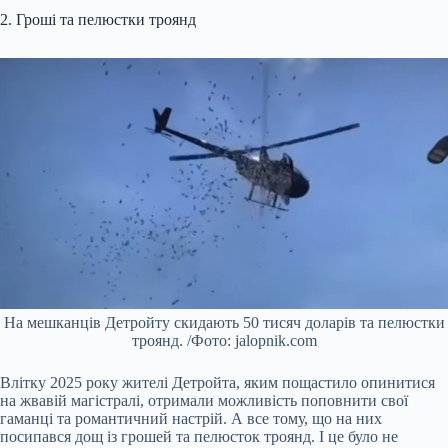
2. Гроші та пелюстки троянд
На мешканців Детройту скидають 50 тисяч доларів та пелюстки
троянд. /Фото: jalopnik.com
Влітку 2025 року жителі Детройта, яким пощастило опинитися
на жвавій магістралі, отримали можливість поповнити свої
гаманці та романтичний настрій. А все тому, що на них
посипався дощ із грошей та пелюсток троянд. І це було не