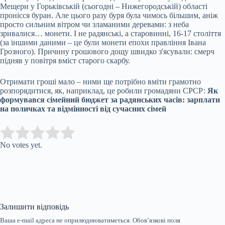
Мещери у Горьківській (сьогодні – Нижегородській) області
пронісся буран. Але цього разу буря була чимось більшим, аніж
просто сильним вітром чи зламаними деревами: з неба
зривалися… монети. І не радянські, а старовинні, 16-17 століття
(за іншими даними – це були монети епохи правління Івана
Грозного). Причину грошового дощу швидко з'ясували: смерч
підняв у повітря вміст старого скарбу.
Отримати гроші мало – ними ще потрібно вміти грамотно
розпорядитися, як, наприклад, це робили громадяни СРСР:
Як
формувався сімейний бюджет за радянських часів: зарплати
на поличках та відмінності від сучасних сімей
Submit Rating
Rate this item:
No votes yet.
Залишити відповідь
Ваша e-mail адреса не оприлюднюватиметься.
Обов’язкові поля