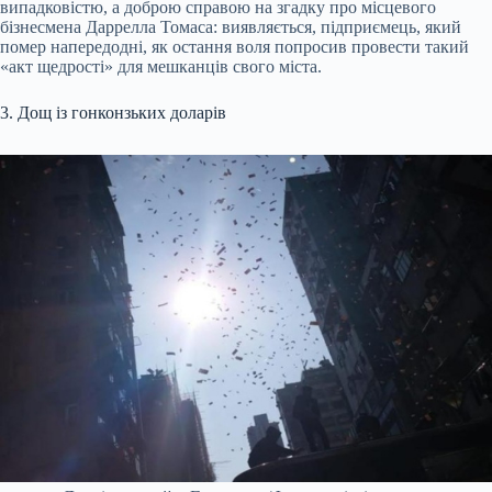
випадковістю, а доброю справою на згадку про місцевого
бізнесмена Даррелла Томаса: виявляється, підприємець, який
помер напередодні, як остання воля попросив провести такий
«акт щедрості» для мешканців свого міста.
3. Дощ із гонконзьких доларів