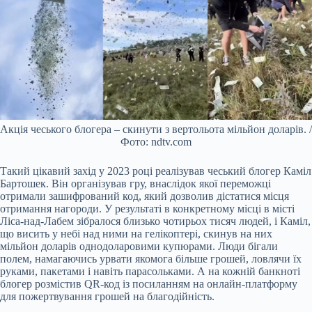
Акція чеського блогера – скинути з вертольота мільйон доларів. /
Фото: ndtv.com
Такий цікавий захід у 2023 році реалізував чеський блогер Каміл
Бартошек. Він організував гру, внаслідок якої переможці
отримали зашифрований код, який дозволив дістатися місця
отримання нагороди. У результаті в конкретному місці в місті
Ліса-над-Лабем зібралося близько чотирьох тисяч людей, і Каміл,
що висить у небі над ними на гелікоптері, скинув на них
мільйон доларів однодоларовими купюрами. Люди бігали
полем, намагаючись урвати якомога більше грошей, ловлячи їх
руками, пакетами і навіть парасольками. А на кожній банкноті
блогер розмістив QR-код із посиланням на онлайн-платформу
для пожертвування грошей на благодійність.