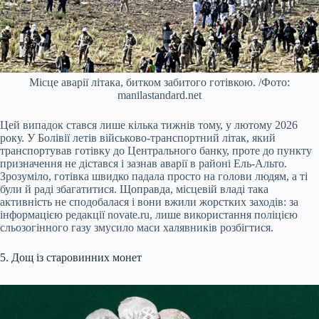
Місце аварії літака, битком забитого готівкою. /Фото:
manilastandard.net
Цей випадок стався лише кілька тижнів тому, у лютому 2026
року. У Болівії летів військово-транспортний літак, який
транспортував готівку до Центрального банку, проте до пункту
призначення не дістався і зазнав аварії в районі Ель-Альто.
Зрозуміло, готівка швидко падала просто на голови людям, а ті
були й раді збагатитися. Щоправда, місцевій владі така
активність не сподобалася і вони вжили жорстких заходів: за
інформацією редакції novate.ru, лише використання поліцією
сльозогінного газу змусило маси халявників розбігтися.
5. Дощ із старовинних монет