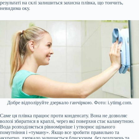
результаті на склі залишиться захисна плівка, що тончить,
невидима оку.
Добре відполіруйте дзеркало ганчіркою. Фото: i.ytimg.com.
Саме ця плівка працює проти конденсату. Вона не дозволяє
волозі збиратися в краплі, через які поверхня стає каламутною.
Вода розподіляється рівномірніше і утворює щільного
помутніння і «туману». Якщо все зробити правильно та
акуратно, дзеркало залишається блискучим, без розлучень та