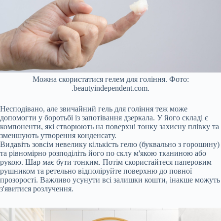
Можна скористатися гелем для гоління. Фото:
.beautyindependent.com.
Несподівано, але звичайний гель для гоління теж може
допомогти у боротьбі із запотівання дзеркала. У його складі є
компоненти, які створюють на поверхні тонку захисну плівку та
зменшують утворення конденсату.
Видавіть зовсім невелику кількість гелю (буквально з горошину)
та рівномірно розподіліть його по склу м'якою тканиною або
рукою. Шар має бути тонким. Потім скористайтеся паперовим
рушником та ретельно відполіруйте поверхню до повної
прозорості. Важливо усунути всі залишки кошти, інакше можуть
з'явитися розлучення.