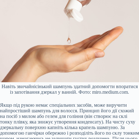
Навіть звичайнісінький шампунь здатний допомогти впоратися
із запотівання дзеркал у ванній. Фото: miro.medium.com.
Якщо під рукою немає спеціальних засобів, може виручити
найпростіший шампунь для волосся. Принцип його дії схожий
на посіб з милом або гелем для гоління (він створює на склі
тонку плівку, яка знижує утворення конденсату). На чисту суху
дзеркальну поверхню капніть кілька крапель шампуню. За
допомогою ганчірки обережно і розподіліть його по склу тонким
шаром, намагаючись не залишати густих розлучень. Після цього