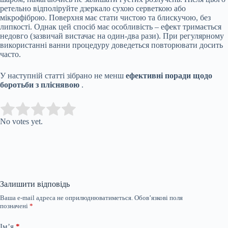
ретельно відполіруйте дзеркало сухою серветкою або
мікрофіброю. Поверхня має стати чистою та блискучою, без
липкості. Однак цей спосіб має особливість – ефект тримається
недовго (зазвичай вистачає на один-два рази). При регулярному
використанні ванни процедуру доведеться повторювати досить
часто.
У наступній статті зібрано не менш
ефективні поради щодо
боротьби з пліснявою
.
Submit Rating
Rate this item:
No votes yet.
Залишити відповідь
Ваша e-mail адреса не оприлюднюватиметься.
Обов’язкові поля
позначені
*
Ім’я
*