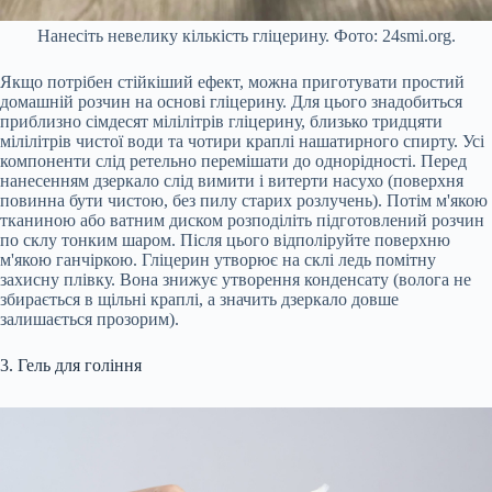
Нанесіть невелику кількість гліцерину. Фото: 24smi.org.
Якщо потрібен стійкіший ефект, можна приготувати простий
домашній розчин на основі гліцерину. Для цього знадобиться
приблизно сімдесят мілілітрів гліцерину, близько тридцяти
мілілітрів чистої води та чотири краплі нашатирного спирту. Усі
компоненти слід ретельно перемішати до однорідності. Перед
нанесенням дзеркало слід вимити і витерти насухо (поверхня
повинна бути чистою, без пилу старих розлучень). Потім м'якою
тканиною або ватним диском розподіліть підготовлений розчин
по склу тонким шаром. Після цього відполіруйте поверхню
м'якою ганчіркою. Гліцерин утворює на склі ледь помітну
захисну плівку. Вона знижує утворення конденсату (волога не
збирається в щільні краплі, а значить дзеркало довше
залишається прозорим).
3. Гель для гоління