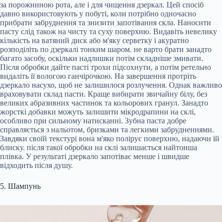
за порожниною рота, але і для чищення дзеркал. Цей спосіб
давно використовують у побуті, коли потрібно одночасно
прибрати забруднення та знизити запотівання скла. Наносити
пасту слід також на чисту та суху поверхню. Видавіть невелику
кількість на ватяний диск або м'яку серветку і акуратно
розподіліть по дзеркалі тонким шаром. не варто брати занадто
багато засобу, оскільки надлишки потім складніше змивати.
Після обробки дайте пасті трохи підсохнути, а потім ретельно
видаліть її вологою ганчірочкою. На завершення протріть
дзеркало насухо, щоб не залишилося розлучення. Однак важливо
враховувати склад пасти. Краще вибирати звичайну білу, без
великих абразивних частинок та кольорових гранул. Занадто
жорсткі добавки можуть залишити мікродрапини на склі,
особливо при сильному натисканні. Зубна паста добре
справляється з нальотом, бризками та легкими забрудненнями.
Завдяки своїй текстурі вона м'яко полірує поверхню, надаючи їй
блиску. після такої обробки на склі залишається найтонша
плівка. У результаті дзеркало запотіває менше і швидше
відходить після душу.
5. Шампунь