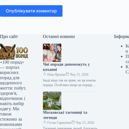
Опублікувати коментар
Про сайт
Останні новини
Інформ
К
и
П
с
«100 порад»
Чиї поради допоможуть у
К
— портал
коханні
С
корисних
Ніна Яремко
Чер 15, 2026
порад для
Іноді ніщо так не цінне, як ця вчасна
щоденного
порада. Особливо якщо це порада
життя: побут,
фахівця — дієтолога, лікаря,
здоров'я,
косметолога, тренера, стиліста…
відпочинок і
навіть вибір
одягу. Ми
Московські таємниці та
також
легенди
стежимо за
Остап Гарматюк
Чер 15, 2026
новинками
Таємничі зникнення людей, блукають