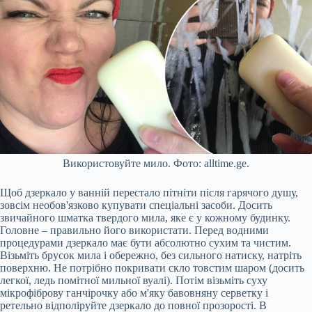
Використовуйте мило. Фото: alltime.ge.
Щоб дзеркало у ванній перестало пітніти після гарячого душу,
зовсім необов'язково купувати спеціальні засоби. Досить
звичайного шматка твердого мила, яке є у кожному будинку.
Головне – правильно його використати. Перед водними
процедурами дзеркало має бути абсолютно сухим та чистим.
Візьміть брусок мила і обережно, без сильного натиску, натріть
поверхню. Не потрібно покривати скло товстим шаром (досить
легкої, ледь помітної мильної вуалі). Потім візьміть суху
мікрофіброву ганчірочку або м'яку бавовняну серветку і
ретельно відполіруйте дзеркало до повної прозорості. В