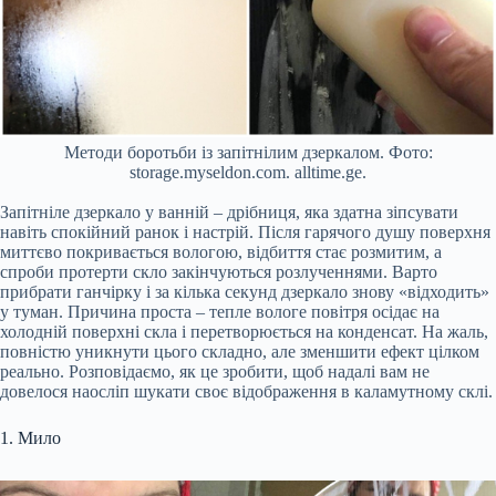
Методи боротьби із запітнілим дзеркалом. Фото:
storage.myseldon.com. alltime.ge.
Запітніле дзеркало у ванній – дрібниця, яка здатна зіпсувати
навіть спокійний ранок і настрій. Після гарячого душу поверхня
миттєво покривається вологою, відбиття стає розмитим, а
спроби протерти скло закінчуються розлученнями. Варто
прибрати ганчірку і за кілька секунд дзеркало знову «відходить»
у туман. Причина проста – тепле вологе повітря осідає на
холодній поверхні скла і перетворюється на конденсат. На жаль,
повністю уникнути цього складно, але зменшити ефект цілком
реально. Розповідаємо, як це зробити, щоб надалі вам не
довелося наосліп шукати своє відображення в каламутному склі.
1. Мило